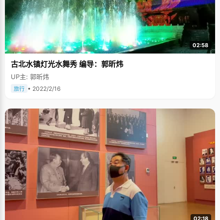
02:58
古北水镇灯光水舞秀 编导：郭昕炜
UP主: 郭昕炜
• 2022/2/16
旅行
02:18