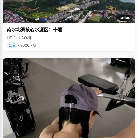
01:00
南水北调核心水源区：十堰
UP主: LAO胡
• 2026/7/6
公益