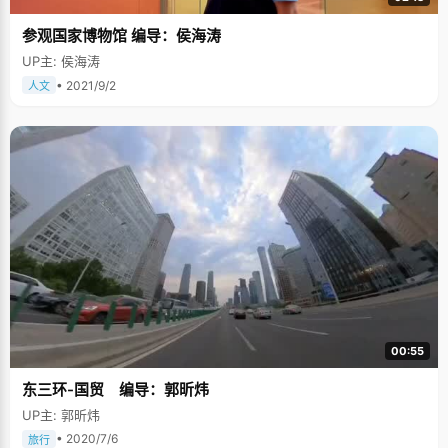
参观国家博物馆 编导：侯海涛
UP主: 侯海涛
• 2021/9/2
人文
00:55
东三环-国贸 编导：郭昕炜
UP主: 郭昕炜
• 2020/7/6
旅行