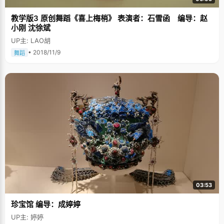
教学版3 原创舞蹈《喜上梅梢》 表演者：石雪函 编导：赵
小刚 沈徐斌
UP主: LAO胡
• 2018/11/9
舞蹈
03:53
珍宝馆 编导：成婷婷
UP主: 婷婷