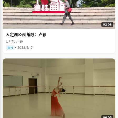
02:08
人定湖公园 编导：卢颖
UP主: 卢颖
• 2023/5/17
旅行
06:05