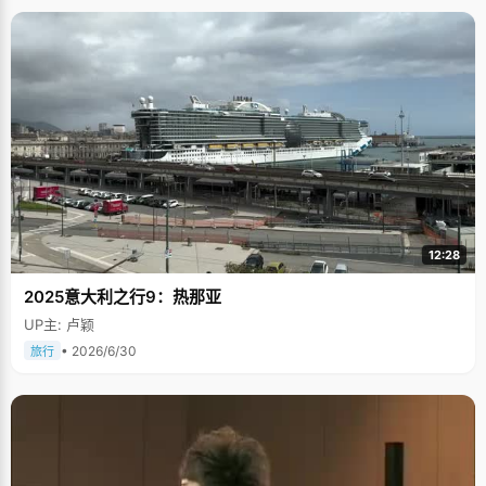
12:28
2025意大利之行9：热那亚
UP主: 卢颖
• 2026/6/30
旅行