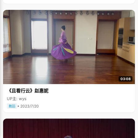
03:08
《且看行云》赵惠妮
UP主: wys
• 2023/7/20
舞蹈