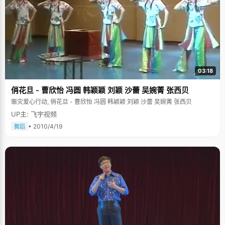
03:18
俏花旦 - 曹欣怡 冯圆 韩颖颖 刘颖 沙蕾 吴婉菁 张西贝
赈灾爱心行动, 俏花旦 - 曹欣怡 冯圆 韩颖颖 刘颖 沙蕾 吴婉菁 张西贝
UP主: 飞宇视频
• 2010/4/19
舞蹈