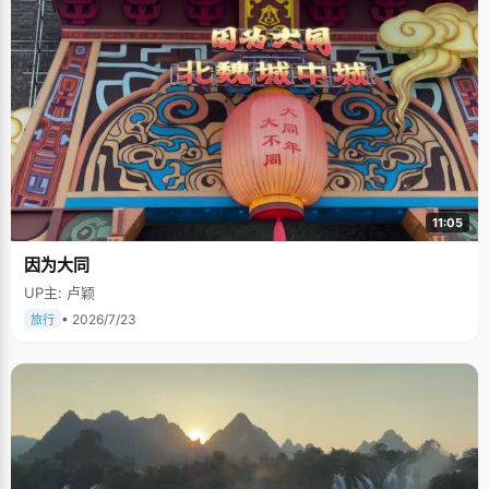
11:05
因为大同
UP主: 卢颖
• 2026/7/23
旅行