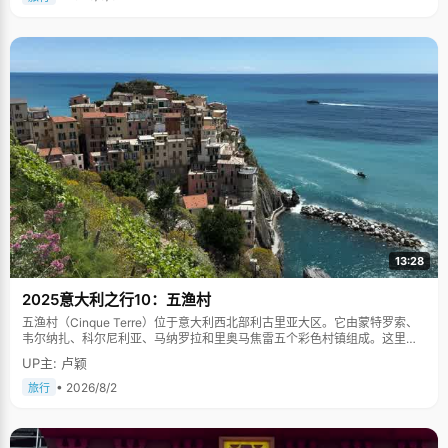
13:28
2025意大利之行10：五渔村
五渔村（Cinque Terre）位于意大利西北部利古里亚大区。它由蒙特罗索、
韦尔纳扎、科尔尼利亚、马纳罗拉和里奥马焦雷五个彩色村镇组成。这里依
山傍海，房屋色彩斑斓，1997年被列为世界文化遗产。
UP主: 卢颖
• 2026/8/2
旅行