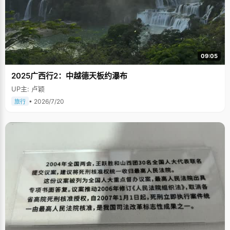
09:05
2025广西行2：中越德天板约瀑布
UP主: 卢颖
• 2026/7/20
旅行