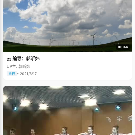
00:44
云 编导：郭昕炜
UP主: 郭昕炜
• 2021/6/17
旅行