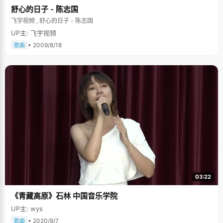
舒心的日子 - 陈志国
飞宇视频 , 舒心的日子 - 陈志国
UP主: 飞宇视频
• 2009/8/18
歌曲
03:22
《青藏高原》石林 中国音乐学院
UP主: wys
• 2020/9/7
歌曲