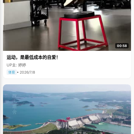
00:58
运动，是最低成本的自爱！
UP主: 婷婷
• 2026/7/8
体育