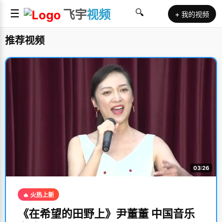
☰
飞宇
视频
🔍
+ 我的视频
推荐视频
03:26
🔥 火热上新
《在希望的田野上》尹董董 中国音乐