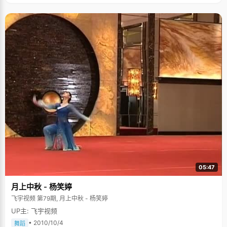
有了一些分数照顾，户口优势，就不去努力&rsquo;"，潘娇娇说，"老师说的
时候特别的语重心长，因此我记忆特别深刻，脑袋里就是一直去努力，不比
别人差才行"。在学习的过程中，不管是在河南，还是在上海，潘娇娇在学习
上都特别努力，成绩一直排在班级前几名。所以这个状元，潘娇娇拿得很安
心。 曾经有段惨痛的英语学习经历 在河南上到小学四年级毕业后，潘娇娇跟
着爷爷奶奶到了上海接着上学。河南和上海的教育体育不一样，从小学一年
级开始就有英语教学。刚到上海的潘娇娇特别不适应，其他科目凭着扎实的
基础尚且能应付，英语就完全找不到北了。这时候，潘娇娇的叔叔制定了一
项英语自学计划： "叔叔给我找了一二三年级的英语课本，每个星期天给我布
置一星期的学习任务，一个星期后做测试"，潘娇娇说，"他语法也不教我，
直接让我翻译句子，被逼得很痛苦"。刚开始的几次，潘娇娇的测试成绩可谓
惨不忍睹。自尊心很强的潘娇娇不甘如此，一改往日爱玩的习性，每天放学
回家做完其他作业就开始学英语，默写单词，背诵课文，翻练习题。将三年
的英语内容在一个月内学习完成。终于，在学校英语测验中，潘娇娇考了90
多。 这次痛苦的学习经历，培养了潘娇娇很好的自学能力，也增强了她面对
困难的自信心，在以后的学习和生活中，她总是保持着乐观向上的态度，因
为"什么事情都会好起来的，只要去努力"。 爷爷奶奶是我学习的动力 因为爸
妈工作很忙，潘娇娇从小跟着爷爷奶奶长大，对爷爷奶奶的感情特别深，也
是一个懂事孝顺的孩子。在尚不能成大事的时候，她把学习当做一个可以回
报他们的礼物。 "我学习的动力就是爷爷奶奶，每次一想到爷爷每天接我上下
学，就不敢放松学习，会觉得考不好就对不起爷爷奶奶"，潘娇娇说，"虽然
05:47
爷爷奶奶不说什么，但是考不好的时候还是会哭得很伤心"。 高考拿了状元，
是潘娇娇最开心的时刻，她第一时间就给爷爷奶奶打电话报喜，"希望他们能
月上中秋 - 杨笑婷
看到我很努力，很好"。 在北大做一个"低调"的人 虽然拿了状元，会拉二
胡、小提琴、唱歌也很厉害，但是潘娇娇给自己的定位很低，当看到其他同
飞宇视频 第79期, 月上中秋 - 杨笑婷
学高谈论阔，侃侃而谈的时候，她免不了的有些自卑。"能够得到一份进入北
UP主: 飞宇视频
大的入场券我已经感觉很幸运了"，潘娇娇说，"我秉着做一个低调的人进入
北大"。 北大的校长在一次访谈中说道："最聪明的北大人是善于利用北大所
• 2010/10/4
舞蹈