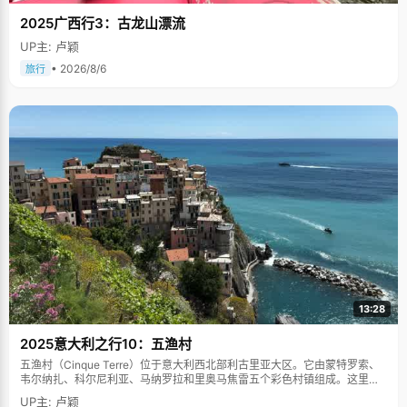
2025广西行3：古龙山漂流
UP主: 卢颖
• 2026/8/6
旅行
13:28
2025意大利之行10：五渔村
五渔村（Cinque Terre）位于意大利西北部利古里亚大区。它由蒙特罗索、
韦尔纳扎、科尔尼利亚、马纳罗拉和里奥马焦雷五个彩色村镇组成。这里依
山傍海，房屋色彩斑斓，1997年被列为世界文化遗产。
UP主: 卢颖