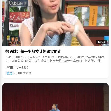
13:04
徐语靖：每一步都按计划踏实的走
日期：2007-08-14 来源：飞宇网 燕子 徐语靖，2005年浙江省高考文科状
元，高考分数666分，现在就读于北京大学元培计划实验班，经济学。 徐语
靖来自浙江衢州，这个小市还从来没有出过高考状元，徐语靖的突围不禁让
UP主: 飞宇视频
所有人都为之振奋起来。高考完第一次查分数，徐语靖把电话里夹杂着电波
的声音听成了全省第十名，当时就兴奋不已，北大算是有希望了。后来在网
• 2007/8/23
教育
上查分，说是第一名，徐语靖以为是网络出错，仍坚信自己是第十名，并告
诉了老师。之前，徐语靖是从来不敢想全省第一的，甚至在高考之后，因为
语文成绩的失误还想过复读，老天爷总是爱开这样的玩笑，可第一就这么确
确实实的落到了徐语靖手中，让徐语靖激动得有些晕乎乎。 我也想做个女强
人 一米五八，40.5公斤，这是在一篇报道中查到的数据，徐语靖较真起
来，"不是40.5，是40公斤，他们多说了0.5公斤。"徐语靖很认真的纠正让
我们哭笑不得，在我们眼里，她已经纤瘦得让人担心了，看着她瘦弱的小胳
膊，很难想像她是怎么扛过那段艰苦的高考。徐语靖很无奈的把这归罪于基
因问题。虽然纤瘦，但徐语靖在学校田径运动会中却常常拿奖，让人惊讶不