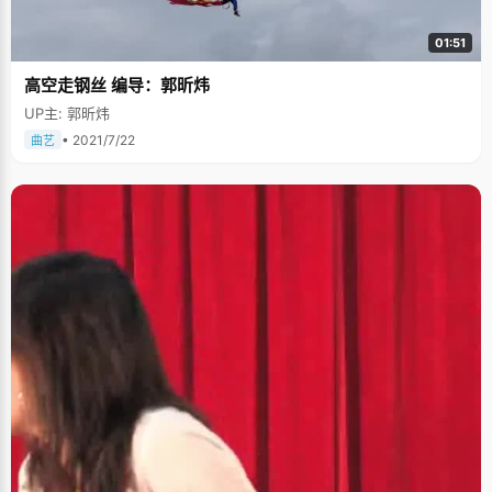
欢上了经济学"。在上大学之前，徐语靖已经完全想好了自己的人生轨迹，考
北大，读经济，毕业后到美国留学，她是我所见过的少数几个很早就为自己
做好计划的女孩子。两年来，徐语靖非常坚定的遵循着自己的计划，在教
01:51
室、实验室、图书馆、食堂、宿舍之间穿行，每天都安排得非常充实。我看
见徐语靖手里拿着本厚厚的红皮GRE，得知她的GRE考试还不错，真为她高
高空走钢丝 编导：郭昕炜
兴，希望她以后的人生走得顺利多彩。
UP主: 郭昕炜
• 2021/7/22
曲艺