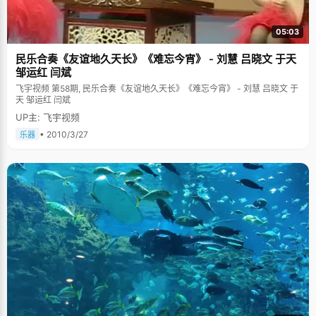
05:03
民乐合奏《友谊地久天长》《难忘今宵》 - 刘慧 吕晓文 于天
邹运红 闫斌
飞宇视频 第58期, 民乐合奏《友谊地久天长》《难忘今宵》 - 刘慧 吕晓文 于
天 邹运红 闫斌
UP主: 飞宇视频
• 2010/3/27
乐器