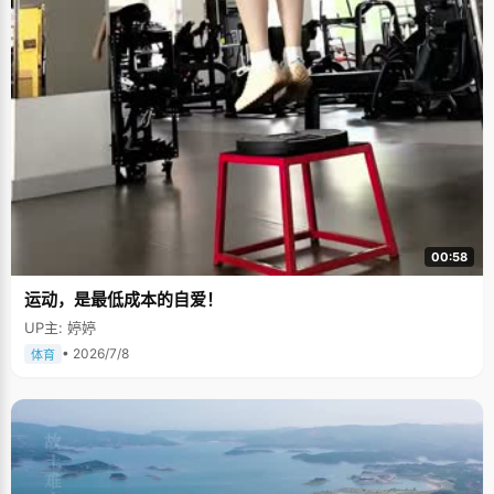
00:58
运动，是最低成本的自爱！
UP主: 婷婷
• 2026/7/8
体育