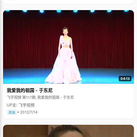
有的资源"。潘娇娇一直记得这句话，所以她的大学计划，就是尽情享受北大
给自己带来的丰富的资源和机会，好好学习，努力锻炼自己。 面对众多的学
生社团，潘娇娇很懂得取舍，"在北大诱惑很多，但自己精力有限，所以我只
报了一个文体部"，潘娇娇无不憧憬的说，"我想尽量多的做些事情，策划、
宣传、组织、领导&hellip;&hellip;一级级往上做，最后目标是&lsquo;主席
&rsquo;！"
04:13
我爱我的祖国 - 于东尼
飞宇视频 第117期, 我爱我的祖国 - 于东尼
UP主: 飞宇视频
• 2012/7/14
歌曲