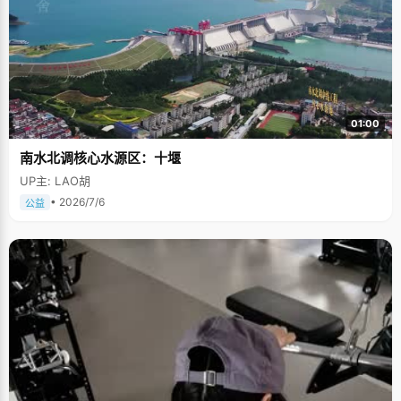
01:00
南水北调核心水源区：十堰
UP主: LAO胡
• 2026/7/6
公益