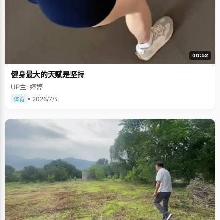
00:52
健身最大的天赋是坚持
UP主: 婷婷
• 2026/7/5
体育