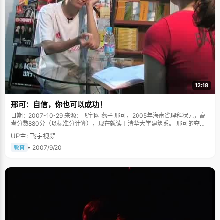
12:18
邢可：自信，你也可以成功！
日期：2007-10-29 来源：飞宇网 燕子 邢可，2005年海南省理科状元，高
考分数880分（以标准分计算），现在就读于清华大学建筑系。 邢可的夺
魁，再一次证明，上帝垂青的指不定是哪一个人，可能是我，可能是你，也
UP主: 飞宇视频
可能是她。接到校长的报喜电话，邢可直觉里认为是拨错了号码，两年来，
他还是第一次超过了同班的女孩。看着爸爸妈妈激动得睡不着觉的样子，邢
• 2007/9/20
教育
可感觉自己第一次做了让他们很骄傲的事情。 永远得不到肯定 邢可说，他最
佩服的人是妈妈，"在那个艰难的岁月，她凭着自己的能力考上了大专，并在
还未毕业之前就被她现在所在单位录取，并且至今一直热衷学习。"在众人眼
里，妈妈是个聪明能干的，高中状元之后，无数人都笑称，"邢可受到了他妈
的遗传呢"。因为妈妈的优秀，邢可从小就被异常严格的要求，"做完作业才
能出去玩，""其实还可以再考好一点！" 而且爸爸妈妈还会经常联系老师们，
随时掌握邢可的动态，并请他们特别的"照顾"邢可一些。邢可说自己挺怕父
母的，"不管成绩怎么好，他们都会很严厉的要求；不管怎样，他们似乎都不
满足，一直督促着我做得更好&hellip;&hellip;"当状元的消息传来的时候，邢