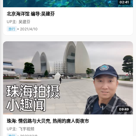
02:41
北京海洋馆 编导:吴建芬
UP主: 吴建芬
• 2021/4/10
旅行
09:49
珠海: 情侣路与大贝壳, 热闹的唐人街夜市
UP主: 飞宇视频