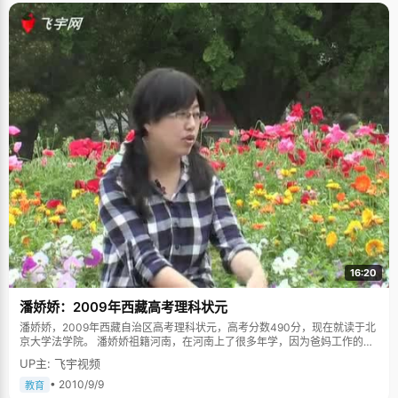
16:20
潘娇娇：2009年西藏高考理科状元
潘娇娇，2009年西藏自治区高考理科状元，高考分数490分，现在就读于北
京大学法学院。 潘娇娇祖籍河南，在河南上了很多年学，因为爸妈工作的原
因落了西藏的户口。在中国教育体制和户口制度不太健全完善的如今，潘娇
UP主: 飞宇视频
娇拥有了很多人羡慕的"低分照顾"。但是潘娇娇却从未因此而将自己与身边
同学区别对待。"小学的班主任老师曾经对我说过：&lsquo;你千万不能因为
• 2010/9/9
教育