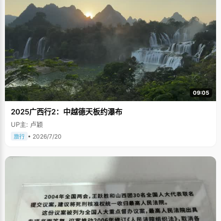
09:05
2025广西行2：中越德天板约瀑布
UP主: 卢颖
• 2026/7/20
旅行