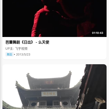
可第一次在爸妈脸上看到了满意和骄傲的神情。 有对手才有进步 邢可小时候
并没有显山露水的端倪，成绩平平，"小学时候50多名，中学时候10多名，
并不知道清华北大，偶尔一次考了第七，就想，只要再努力一点就有希望
了，后来又有一次突然考了个第三名，感觉就不一样了"，在一次次的进步
中，邢可树立起信心，"感觉自己是个北大清华的候选人。" 从高二开始，邢
可的成绩就一直很稳定，每次考试总考第二名，就差第一名的女孩几分或者
十几分。"她基础比我扎实，很多知识比我好，我考不过她，但是很服她，每
次考完都要跟她比，哪科比她差几分，"邢可说，"我们互相竞争，如果没有
01:10:43
她，我高中也不会这么努力了。"如今，女孩和邢可都考到了北大，邢可笑着
说："高考，她终于让了我一次。" 感谢物理老师 参加奥赛已经是现在学生们
芭蕾舞剧《日出》 - 么天使
走升学捷径的一种方式，高中的时候，邢可在犹豫选数学还是物理竞赛的时
候，物理老师说："海南与内陆的数竞差别太大，物理相对要好一些"，于是
UP主: 飞宇视频
邢可选择了物理竞赛。在物理老师的帮助下，邢可在省物理竞赛中以全省第
四名的成绩获得了全国竞赛的资格。当时，邢可放弃了所有学科，每天在家
• 2013/5/23
舞蹈
学习物理，整整一个多月足不出户，"如果考好了，就可能被清华北大录
取。"可惜事与愿违，邢可在决赛中失利，一个多月的努力，希望的破灭，邢
可情绪低到谷底，"我把自己憋在宾馆里，好几天没出来，觉得整个世界都是
灰暗的。" 通过竞赛去清华北大的希望破灭，邢可曾经的信心也开始动
摇，"当时就想，上复旦也好，或者任选其他随便一所学校学校都行。"物理
老师及时的阻止了邢可的行为，认为这是一种自暴自弃的做法，并常常把邢
可叫到一边吃饭聊天。竞赛不成，还有高考呀，这也是一种证明自己的方
式。邢可非常感谢自己的物理老师，在关键时刻拉住了自己，没有他，也不
会有自己的高中。 支教生活让我震撼 比起高中的规律作息，大学生活异常的
忙碌，竞争也更激烈，尤其是理科生，每天有很多课要上，之后就一头扎进
实验室，画图做设计，常常通宵达旦。 去年暑假，邢可曾经去河北的一个小
山村学校支教。那是个很小很破的学校，几间破烂的校舍，纸糊的窗户纸挡
不住风雨的侵袭，歪斜陈旧的桌椅和一群打着补丁的孩子，设备缺乏，灯光
也不充足。"他们给了我们很多收获，更多的是震撼，每次想到还有这么一个