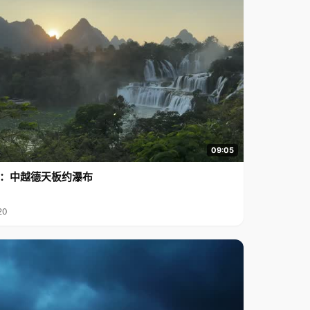
09:05
行2：中越德天板约瀑布
20