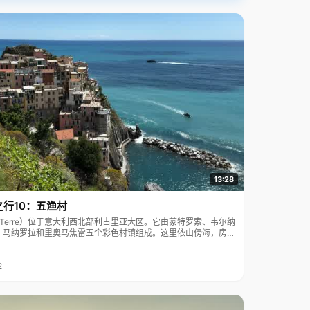
13:28
之行10：五渔村
ue Terre）位于意大利西北部利古里亚大区。它由蒙特罗索、韦尔纳
、马纳罗拉和里奥马焦雷五个彩色村镇组成。这里依山傍海，房屋
7年被列为世界文化遗产。
2