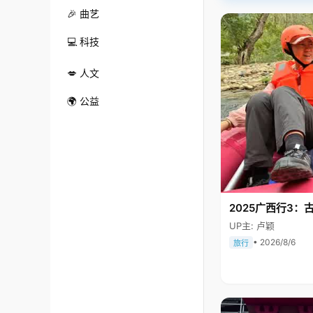
🎉 曲艺
💻 科技
💋 人文
🌍 公益
2025广西行3：
UP主: 卢颖
• 2026/8/6
旅行