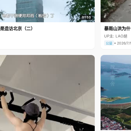
01:53
是造访北京（二）
暴雨山洪为什
UP主: LAO胡
• 2026/7/
公益