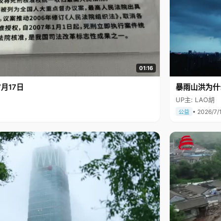
01:16
月17日
暴雨山洪为什
UP主: LAO胡
• 2026/7/
公益