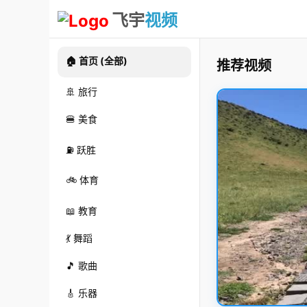
飞宇
视频
🏠 首页 (全部)
推荐视频
🚢 旅行
🍔 美食
⛽ 跃胜
🚲 体育
📖 教育
💃 舞蹈
🎵 歌曲
🎸 乐器