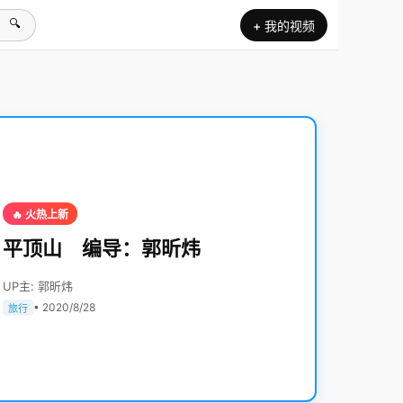
🔍
+ 我的视频
🔥 火热上新
平顶山 编导：郭昕炜
UP主: 郭昕炜
• 2020/8/28
旅行