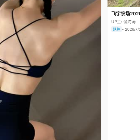
飞宇农场202
UP主: 侯海涛
• 2026/7/
跃胜