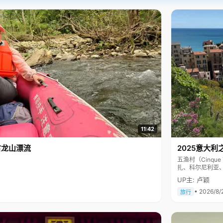
11:42
古龙山漂流
2025意大利
五渔村（Cinq
扎、科尔尼利亚
色彩斑斓，199
UP主: 卢颖
• 2026/8/
旅行