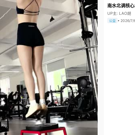
南水北调核心
UP主: LAO胡
• 2026/7/
公益