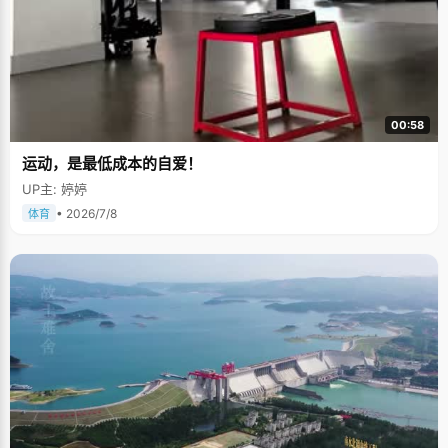
00:58
运动，是最低成本的自爱！
UP主: 婷婷
• 2026/7/8
体育