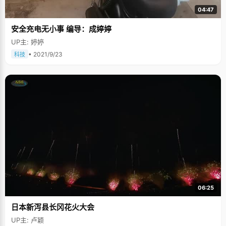
04:47
安全充电无小事 编导：成婷婷
UP主: 婷婷
• 2021/9/23
科技
06:25
日本新泻县长冈花火大会
UP主: 卢颖