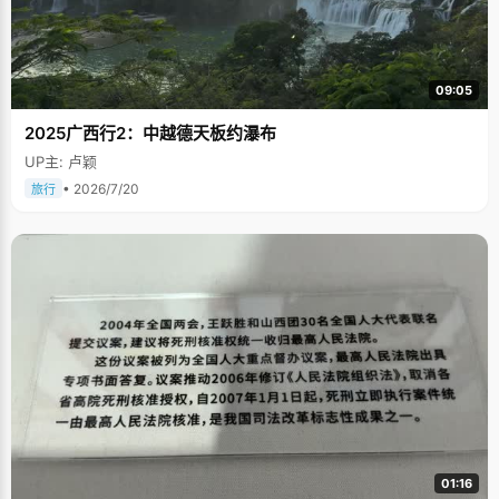
09:05
2025广西行2：中越德天板约瀑布
UP主: 卢颖
• 2026/7/20
旅行
01:16