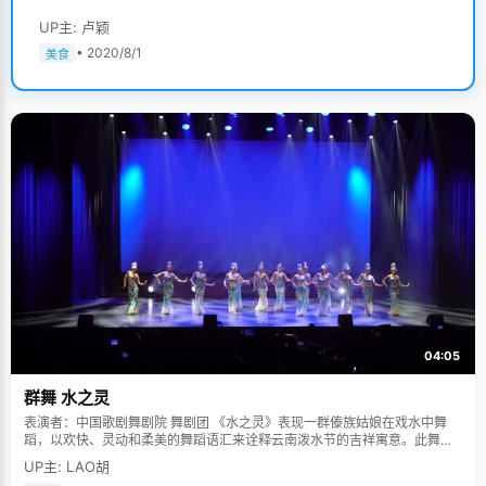
UP主: 卢颖
• 2020/8/1
美食
04:05
群舞 水之灵
表演者：中国歌剧舞剧院 舞剧团 《水之灵》表现一群傣族姑娘在戏水中舞
蹈，以欢快、灵动和柔美的舞蹈语汇来诠释云南泼水节的吉祥寓意。此舞蹈
多次在中国人民大会堂及国际舞台上表演，一直得到赞誉其舞美，人美，寓
UP主: LAO胡
意美。。