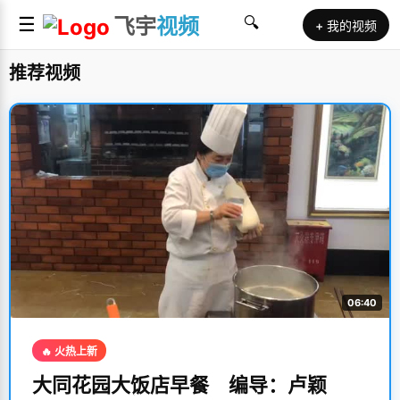
☰
飞宇
视频
🔍
+ 我的视频
推荐视频
06:40
🔥 火热上新
大同花园大饭店早餐 编导：卢颖