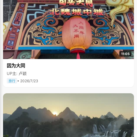
11:05
因为大同
UP主: 卢颖
• 2026/7/23
旅行