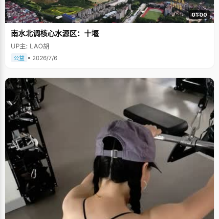
01:00
南水北调核心水源区：十堰
UP主: LAO胡
• 2026/7/6
公益