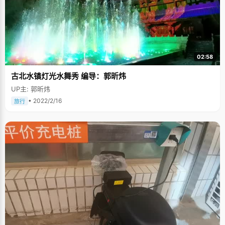
02:58
古北水镇灯光水舞秀 编导：郭昕炜
UP主: 郭昕炜
• 2022/2/16
旅行