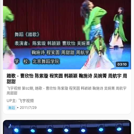
03:10
踏歌 - 曹欣怡 陈紫璇 程笑圆 韩颖颖 鞠施诗 吴婉菁 周航宇 周
甜甜
飞宇视频 第92期, 踏歌 - 曹欣怡 陈紫璇 程笑圆 韩颖颖 鞠施诗 吴婉菁 周航宇
周甜甜
UP主: 飞宇视频
• 2011/7/29
舞蹈