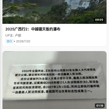
09:05
2025广西行2：中越德天板约瀑布
UP主: 卢颖
• 2026/7/20
旅行
01:16