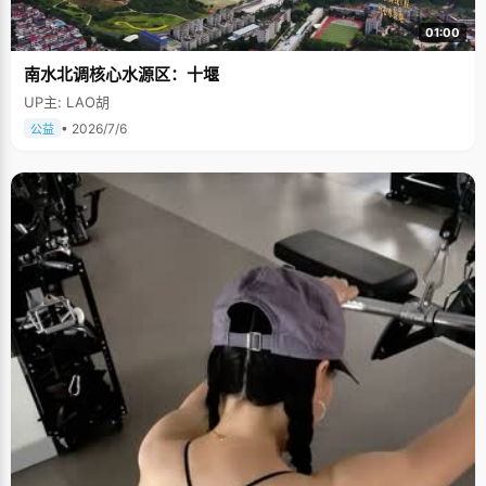
01:00
南水北调核心水源区：十堰
UP主: LAO胡
• 2026/7/6
公益