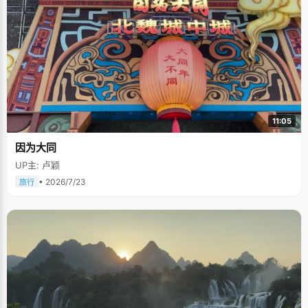
11:05
因为大同
UP主: 卢颖
• 2026/7/23
旅行