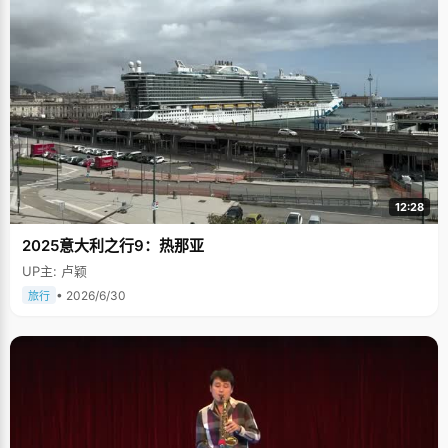
12:28
2025意大利之行9：热那亚
UP主: 卢颖
• 2026/6/30
旅行