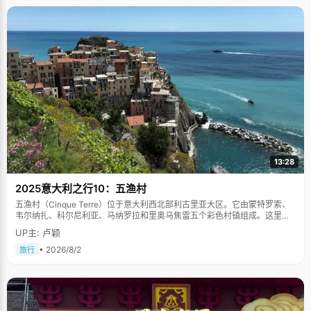
13:28
2025意大利之行10：五渔村
五渔村（Cinque Terre）位于意大利西北部利古里亚大区。它由蒙特罗索、
韦尔纳扎、科尔尼利亚、马纳罗拉和里奥马焦雷五个彩色村镇组成。这里依
山傍海，房屋色彩斑斓，1997年被列为世界文化遗产。
UP主: 卢颖
• 2026/8/2
旅行