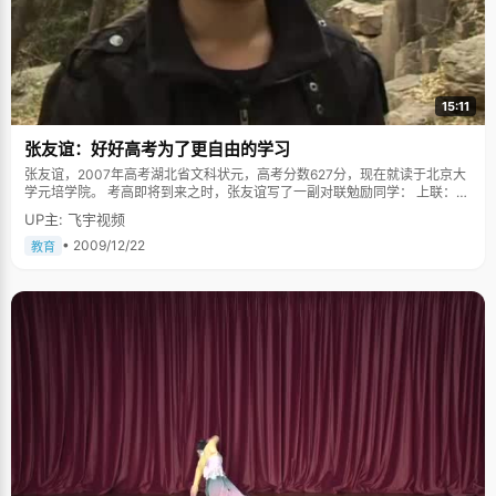
15:11
张友谊：好好高考为了更自由的学习
张友谊，2007年高考湖北省文科状元，高考分数627分，现在就读于北京大
学元培学院。 考高即将到来之时，张友谊写了一副对联勉励同学： 上联：二
日震慑山川，铜都故里龙啸三星，畅游香江千丈波涛，看我小试牛刀揽风
UP主: 飞宇视频
云； 下联：十载睥睨天地，荆楚大地凤舞九天，笑纳京华万国烟云，祝君大
展鸿图惊日月。 横批：数风流人物，还看今朝。 那时候的张友谊是张狂不羁
• 2009/12/22
教育
的。 张友谊今年19岁了，大三学年已经开始了两个多月，与两年前那个不屑
世俗的少年相比，变成沉稳了很多。张友谊一身黑色的运动服，简朴随意，
说话很随和，但是对语言的准确性很强调，我们说话的时候，他会不经意的
纠正你的语法。 张友谊的沉稳来自于读书的积淀，他不止一次说"希望多读一
些书"。提到读书，张友谊的话匣子一下子打开了。"我爷爷以前是私塾老
师，他非常爱读书，一生爱书，甚至临死前也在看书，我从小跟在爷爷身
边，跟他学诗词歌赋，受他影响，也特别喜欢看书"。张友谊喜欢研究历史，
寻找历史的轨迹，写文章思路开阔，意境深远，思想深刻，让老师和同学们
赞不绝口。 不喜欢高考，但喜欢高考后的生活 高中的时候，张友谊有些愤
青，以一种深恶痛绝的态度反对一切为了高考不择手段，高考一锤定乾坤这
类的说法和行为。"我觉得作为一个学生，应该沉下心来多读一些书，多学一
些知识才是最重要的，不要太关注高考，状元之类的，这样太浮躁"。所以张
友谊对于"状元"这个头衔非常反感，当高考成绩出来，各大媒体蜂拥而至的
时候，张友谊却悠闲的跑到神农架去旅了个游，躲过了大家的围追堵截。 "秦