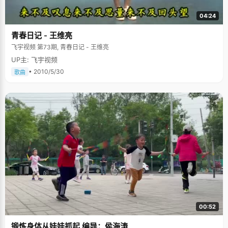
04:24
青春日记 - 王维亮
飞宇视频 第73期, 青春日记 - 王维亮
UP主: 飞宇视频
• 2010/5/30
歌曲
00:52
锻炼身体从娃娃抓起 编导：侯海涛