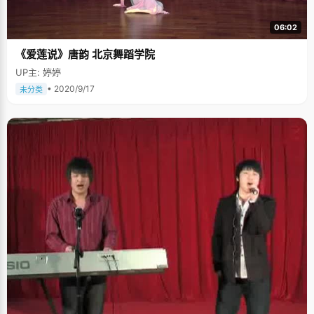
朝那些事儿，不过古今大战秦俑情；汉朝那些事儿，不过长乐未央王昭君；
唐朝那些事儿，不过贞观开元杨玉环；明朝那些事儿，不过洪武建文戚继
06:02
光；清朝那些事儿，不过康熙乾隆慈禧后；高考那些事儿，不过一天两天加
两晚。"这是张友谊高考前的"高考体会"，处处都显出张友谊对高考的看轻和
《爱莲说》唐韵 北京舞蹈学院
放松的心态。 "那你为什么要参加高考呢？" 张友谊摊开手，皱了下鼻
子，"在我面前没有其他的路可以走，我只有过了高考，才可能赢得自己的时
UP主: 婷婷
间，之后才有更多的机会和选择去学习自己想学的东西，想尝试的东西"。如
今，张友谊在北京大学自由开放的学风中如鱼得水，"现在我可以随心所欲的
• 2020/9/17
未分类
看自己的东西了"。目前，张友谊对台湾特别感兴趣，试图要把图书馆台湾阅
览室的书全部读完，参加了台湾研究会，看台湾的纪录片，研究台湾居民的
思想和生活方式。俨然就是一个严谨的学者风范。 学习只能靠自己 既然无法
逃避高考，那就让自己的成绩优秀一些吧。张友谊总结说，"中国应试教育
下，只要掌握方法的话，就会考得很轻松"。 刚进入高中的时候，张友谊的成
绩一直都很不理想，"之前的学习没有掌握方法和技巧，觉得睁眼抓瞎，找不
到重点，后来我找到了适用于大多数题目的方法，一种变通的格式，发现数
学其实也不是很难"，张友谊说，"我对历史比较有研究，擅于归纳总结规律
性的东西，自从找到学习方法后，成绩起色很大。" 除了方法，毅力和信念非
常重要。"独立思考能力很重要，不要过多的依赖老师和同学。"高一时，张
友谊的数学成绩特别差，一道题两三个小时也做不出来，有时候老师上课也
听不懂，心里很着急，但只能硬着头皮去看去想，一个人坐在那，几个小时
下来一点头绪也没有的情况时有发生。但张友谊就凭着一股转牛角尖，不撞
南墙不死心的倔强劲头，硬生生的将那些问题想明白了，"这是一个量变到质
变的过程，跨过去就豁然开朗了，高三时就基本没有不会做的题了。"