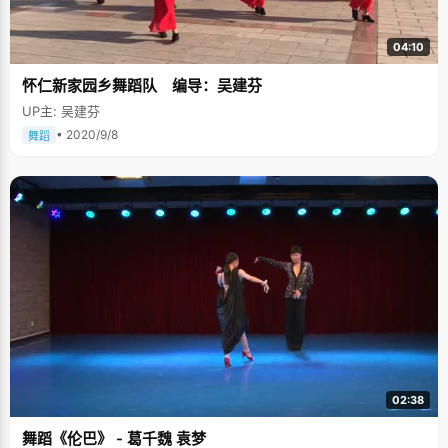
04:10
怀仁新家园乡舞蹈队 编导：吴建芬
UP主: 吴建芬
• 2020/9/8
舞蹈
02:38
舞蹈《伦巴》 - 葛千魏 袁梦