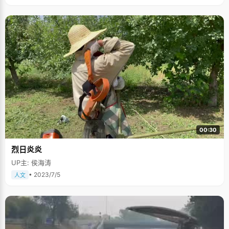
00:30
烈日炎炎
UP主: 侯海涛
• 2023/7/5
人文