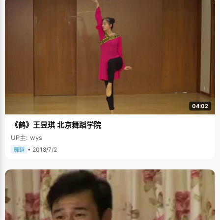
04:02
《鹤》王昱琪 北京舞蹈学院
UP主: wys
• 2018/7/2
舞蹈