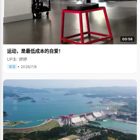
00:58
运动，是最低成本的自爱！
UP主: 婷婷
• 2026/7/8
体育