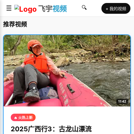
☰
飞宇
视频
🔍
+ 我的视频
推荐视频
11:42
🔥 火热上新
2025广西行3：古龙山漂流