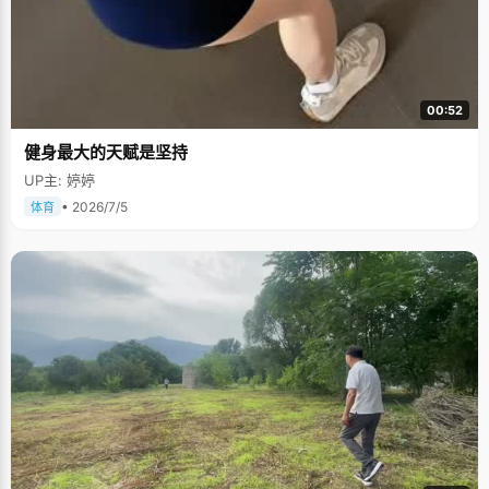
00:52
健身最大的天赋是坚持
UP主: 婷婷
• 2026/7/5
体育