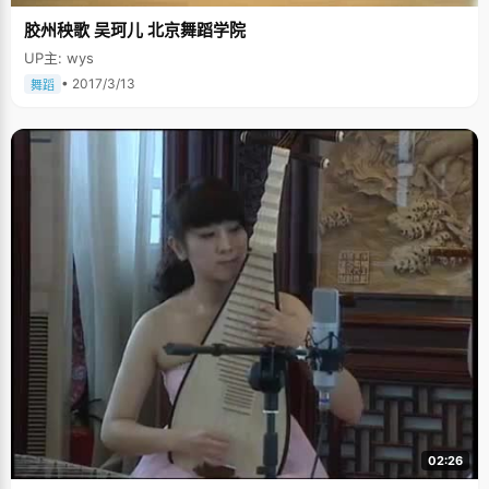
胶州秧歌 吴珂儿 北京舞蹈学院
UP主: wys
• 2017/3/13
舞蹈
02:26