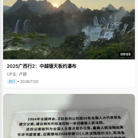
09:05
2025广西行2：中越德天板约瀑布
UP主: 卢颖
• 2026/7/20
旅行