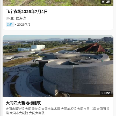
01:25
飞宇农场2026年7月4日
UP主: 侯海涛
• 2026/7/5
跃胜
05:22
大同四大新地标建筑
大同市博物馆 大同博物馆 大同市美术馆 大同美术馆 大同市图书馆 大同图书
馆 大同市大剧院 大同大剧院