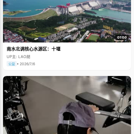
01:00
南水北调核心水源区：十堰
UP主: LAO胡
• 2026/7/6
公益