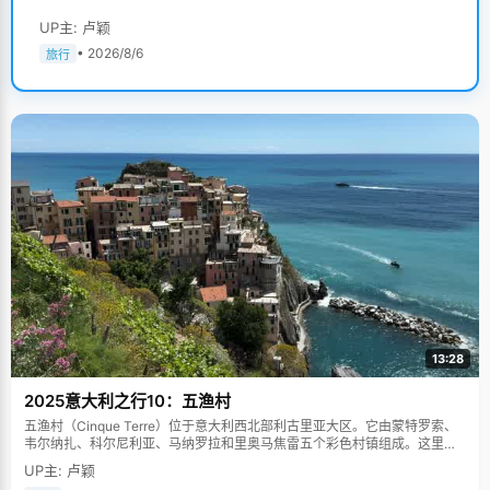
UP主: 卢颖
• 2026/8/6
旅行
13:28
2025意大利之行10：五渔村
五渔村（Cinque Terre）位于意大利西北部利古里亚大区。它由蒙特罗索、
韦尔纳扎、科尔尼利亚、马纳罗拉和里奥马焦雷五个彩色村镇组成。这里依
山傍海，房屋色彩斑斓，1997年被列为世界文化遗产。
UP主: 卢颖