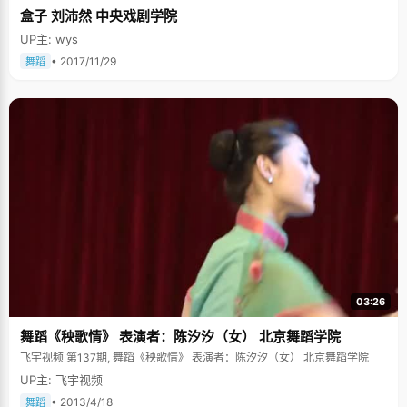
盒子 刘沛然 中央戏剧学院
UP主: wys
• 2017/11/29
舞蹈
03:26
舞蹈《秧歌情》 表演者：陈汐汐（女） 北京舞蹈学院
飞宇视频 第137期, 舞蹈《秧歌情》 表演者：陈汐汐（女） 北京舞蹈学院
UP主: 飞宇视频
• 2013/4/18
舞蹈