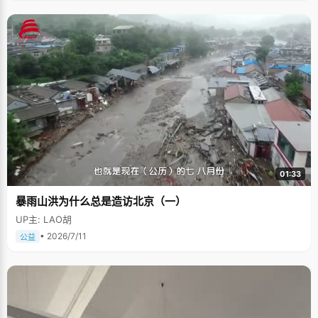
01:33
暴雨山洪为什么总是造访北京（一）
UP主: LAO胡
• 2026/7/11
公益