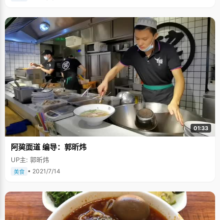
01:33
阿巭面道 编导：郭昕炜
UP主: 郭昕炜
• 2021/7/14
美食