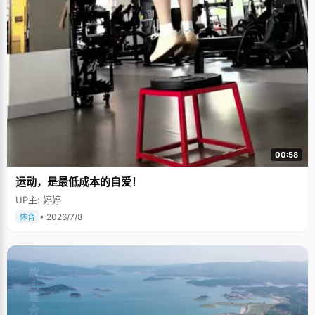
00:58
运动，是最低成本的自爱！
UP主: 婷婷
• 2026/7/8
体育