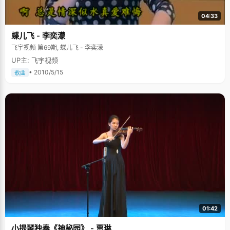
04:33
蝶儿飞 - 李奕濛
飞宇视频 第69期, 蝶儿飞 - 李奕濛
UP主: 飞宇视频
• 2010/5/15
歌曲
01:42
小提琴独奏《神秘园》 - 贾琳