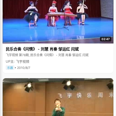
02:47
民乐合奏《问情》 - 刘慧 肖秦 邹运红 闫斌
飞宇视频 第78期, 民乐合奏《问情》 - 刘慧 肖秦 邹运红 闫斌
UP主: 飞宇视频
• 2010/8/7
乐器