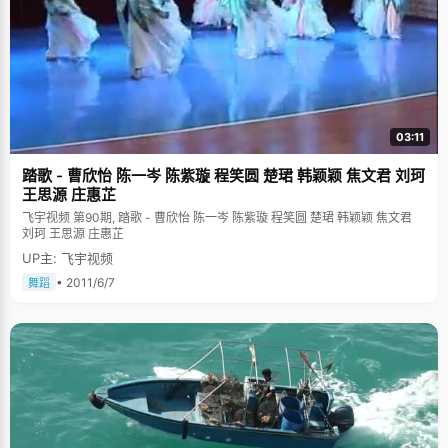
03:11
踏歌 - 曹欣怡 陈一岑 陈紫璇 程笑圆 楚珺 韩颖颖 焦文君 刘珂
王思源 庄惠芷
飞宇视频 第90期, 踏歌 - 曹欣怡 陈一岑 陈紫璇 程笑圆 楚珺 韩颖颖 焦文君
刘珂 王思源 庄惠芷
UP主: 飞宇视频
• 2011/6/7
舞蹈