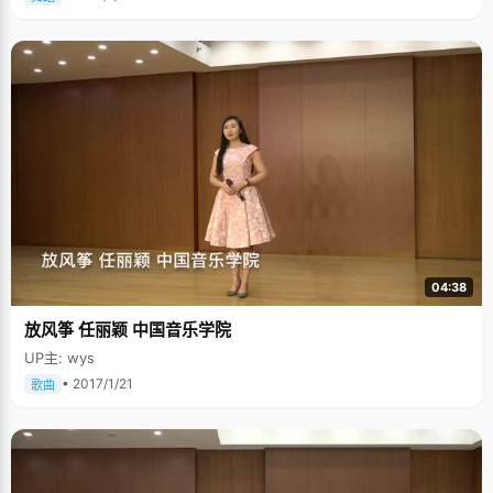
妈比自己还紧张，她虽然嘴上没有任何表示，但是每次吃饭都会多做几道自
己爱吃的菜。受到妈妈的影响，陈雄超也不禁紧张起来，反而学不进去了。
于是陈雄超跟妈妈商量，希望妈妈能够向平时一样就可以了，不要刻意营造
一种高考的氛围，希望妈妈和自己都能以一种平常的心态来对待高考。就这
样，陈雄超一路平平常常的走到了北大。 陈雄超话不多，显得有些矜持，但
在随后的谈话中，他透露自己小时候也曾经有过不乖的经历。上小学的时
候，他跟四个男孩子关系特别好，还组成了一个小灰帮，灰是介于白与黑之
间的颜色，也就是说他们这个小团体不是特别坏爱捣蛋，但是也与循规蹈矩
沾不上边。他说那时候的生活特别丰富，每天大家一起玩，一起进一起出，
在班级上还是挺威风的。只是在其他男孩在在欺负小女孩的时候，他就在一
边看，充当加油助威的角色。 直到现在，陈雄超还对这段回忆记津津乐道，
他觉得这是他学习生活中最充实快乐的一段日子，虽然现在大家都各奔东西
了，但那分友谊仍然不变。 陈雄超喜欢足球，在高中的时候一直是球队的前
峰，"喜欢那种速度感，以及每次冲破对方球门时候那种痛快淋漓的感觉，喜
欢阿根廷队，他们的足球很纯粹、古典、漂亮，虽然足球场上没有绝对的公
平，但高考是最纯粹的球场，陈雄超成功的冲进北大的校园。 在北大的日子
04:38
一如既往的忙碌和充实，在这里，陈雄超将学得更多，看得更远，更广大的
球场任他驰骋。
放风筝 任丽颖 中国音乐学院
UP主: wys
• 2017/1/21
歌曲