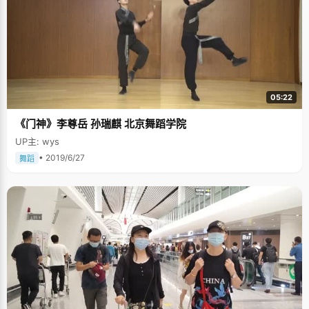
05:22
《门神》李尊岳 孙瑞麒 北京舞蹈学院
UP主: wys
• 2019/6/27
舞蹈