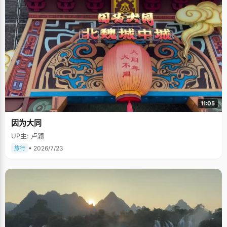
11:05
因为大同
UP主: 卢颖
• 2026/7/23
旅行