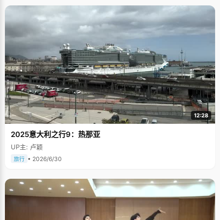
12:28
2025意大利之行9：热那亚
UP主: 卢颖
• 2026/6/30
旅行