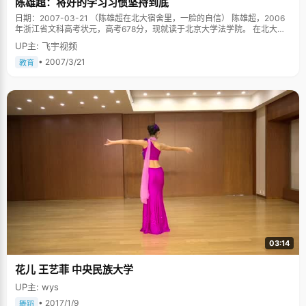
陈雄超：将好的学习习惯坚持到底
日期：2007-03-21 （陈雄超在北大宿舍里，一脸的自信） 陈雄超，2006
年浙江省文科高考状元，高考678分，现就读于北京大学法学院。 在北大宿
舍楼里看到了陈雄超，一个白净，俊俏的男孩，剪着一头干净利索的短发，
UP主: 飞宇视频
正在津津有味地看足球赛。刚刚考完最后一门功课，他想好好的放松一下自
己。 在他身后的书架上，一本厚厚的《史记》特别显眼，旁边放的是《资治
• 2007/3/21
教育
通鉴》、《全球通史》等书籍，陈雄超说，自己从小特别喜欢看文学和历史
的书籍，酷爱中外文学名著，最喜欢《红与黑》和列夫。托尔斯泰的小说。
余华的《活着》让他有一种特别震撼的感觉，书中一个农民对生命和生活的
那种不可逃离感让他记忆深刻。正因为这种对文学的酷爱，陈熊超选择了北
大这块历史悠久文学氛围浓郁的沃土。 说起状元，陈雄超要特别的感谢自己
的爸爸妈妈，他们给自己营造了一个比较宽容的学习生活环境，他用民主来
形容自己和爸爸妈妈的关系。小时候，爸爸妈妈特别尊重自己的意见和兴趣
爱好，爱看什么书，做什么事情都不会太干涉。记得小时候去书店买书，看
到很多家长带着孩子来挑书，要这本，要那本，给孩子挑了一大堆书，我突
然觉得自己特别的幸福，可以有自己选择的余地，选择自己喜欢的书，正是
这样，陈雄超有机会看了很多课外书。 学习就是养成一种良好的学习习惯 受
到父母爱好学习的影响，陈雄超在学习上比较自觉，从不让父母多操心，认
真听讲、认真做题、认真考试。说到有什么特别的学习技巧的时候，他不屑
的一笑，说，特别的学习方法和学习技巧，那都是很不现实的东西。每个人
都有适合自己的学习方式，养成一个良好的学习习惯一直坚持下来就足够
了。上课认真听讲，下课认真复习做作业。最关键的是要能坚持，其实很多
03:14
人不是学习不好或者不聪明，而是他不能将好的学习习惯坚持下去。 高
考是一个特殊的阶段，心态的调整非常重要，能够在最后的阶段有出色的发
花儿 王艺菲 中央民族大学
挥，得益于自己的一颗平常心。在最后冲刺的那段时间里，陈熊超没有报什
么突击班，也没有加大复习力度，只是像平时一样有规律的上学放学，就算
UP主: wys
没有课的时候，也会跟同学一起上自习。人多了，就不会感觉特别紧张了。
陈雄超说，一定要保持和平时一样的规律，记得高考的最后一段时间里，妈
• 2017/1/9
舞蹈