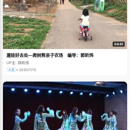
04:41
遛娃好去处—爬树熊亲子农场 编导：郭昕炜
UP主: 郭昕炜
• 2020/7/15
人文