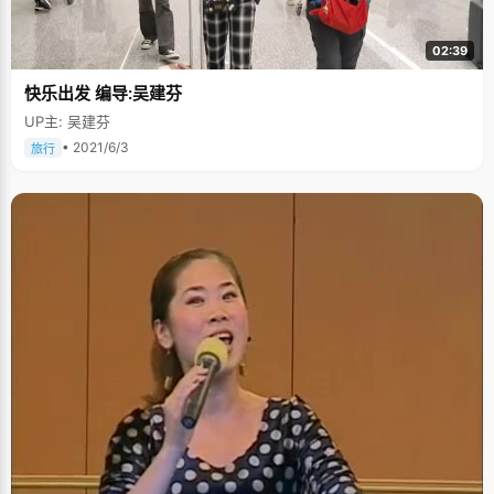
02:39
快乐出发 编导:吴建芬
UP主: 吴建芬
• 2021/6/3
旅行