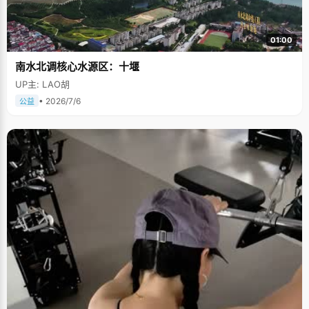
01:00
南水北调核心水源区：十堰
UP主: LAO胡
• 2026/7/6
公益