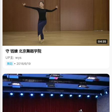
04:35
守 钱婕 北京舞蹈学院
UP主: wys
• 2016/6/19
舞蹈