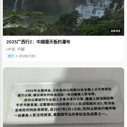
09:05
2025广西行2：中越德天板约瀑布
UP主: 卢颖
• 2026/7/20
旅行