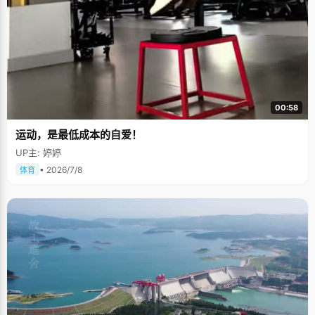
00:58
运动，是最低成本的自爱！
UP主: 婷婷
• 2026/7/8
体育