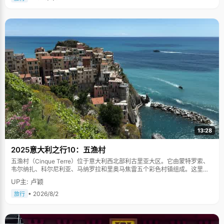
13:28
2025意大利之行10：五渔村
五渔村（Cinque Terre）位于意大利西北部利古里亚大区。它由蒙特罗索、
韦尔纳扎、科尔尼利亚、马纳罗拉和里奥马焦雷五个彩色村镇组成。这里依
山傍海，房屋色彩斑斓，1997年被列为世界文化遗产。
UP主: 卢颖
• 2026/8/2
旅行