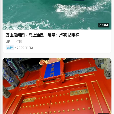
03:04
万山见闻四 - 岛上渔民 编导：卢颖 胡忠祥
UP主: 卢颖
• 2020/11/13
旅行