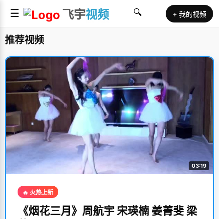
☰
飞宇
视频
🔍
+ 我的视频
推荐视频
03:19
🔥 火热上新
《烟花三月》周航宇 宋瑛楠 姜菁斐 梁