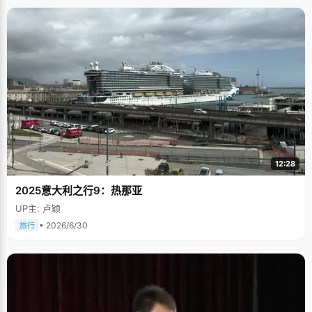
12:28
2025意大利之行9：热那亚
UP主: 卢颖
• 2026/6/30
旅行