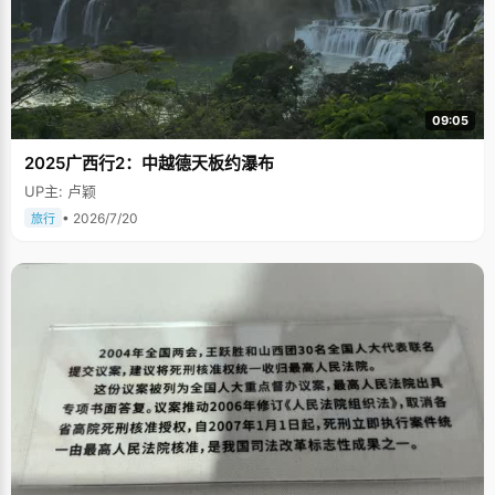
09:05
2025广西行2：中越德天板约瀑布
UP主: 卢颖
• 2026/7/20
旅行