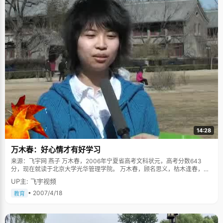
14:28
万木春：好心情才有好学习
来源：飞宇网 燕子 万木春，2006年宁夏省高考文科状元，高考分数643
分，现在就读于北京大学光华管理学院。 万木春，顾名思义，枯木逢春，象
征着无限的生机和希望，万爸爸给女儿起这个名字，就是希望女儿能有个积
UP主: 飞宇视频
极乐观的人生。万木春性格大方开朗，侃侃而谈，笑容很灿烂，就像一个不
知愁的女孩，将自己的快乐也带给了身边的人。 万木春的爸爸是宁夏大学的
• 2007/4/18
教育
教授，对于孩子的教育很有一套自己的理论：教育孩子就像国家调控经济一
样，要宏观调控和微观调控想结合。万爸爸就特别注意培养万木春的读书习
惯，在万木春很小的时候，就带着她去逛书店，爸爸在一边看大部头著作，