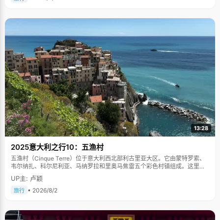
13:28
2025意大利之行10：五渔村
五渔村（Cinque Terre）位于意大利西北部利古里亚大区。它由蒙特罗索、
韦尔纳扎、科尔尼利亚、马纳罗拉和里奥马焦雷五个彩色村镇组成。这里依
山傍海，房屋色彩斑斓，1997年被列为世界文化遗产。
UP主: 卢颖
• 2026/8/2
旅行