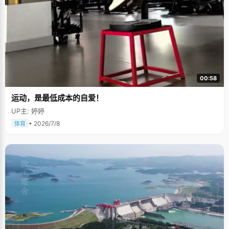
00:58
运动，是最低成本的自爱！
UP主: 婷婷
• 2026/7/8
体育