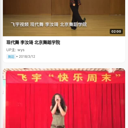
神："我已经掉过了，高考就不会再掉了"不让这种情绪影响到下一分钟的学
习。高考结束后，万木春心理没底，她又自我安慰："感觉特别好或者特别坏
的时候，成绩都不会好，正是这种没感觉的时候才会很好。" 万木春悄悄的透
露说，自己所有兴趣爱好干得最轰轰烈烈的时候就是高三了，因为学习特别
紧张压力特别大，她就找一些方法来让自己轻松快乐一点，比如看小说。有
一个星期，万木春心情特别烦躁，不想学习，于是就买了很多书回家，整整
一个星期，放学之后她什么都不干，书包一丢就躲进小屋去看小说了，两百
02:00
多页的小说，她两三个小时就看完了，几大本《哈里波特》也就是在那个时
候看的。"只有让自己开心一些，做什么事情才会有干劲，"在接下来的一个
现代舞 李汝琦 北京舞蹈学院
星期，万木春开足马力的好好学习了一番。 从万木春的身上，我们看到了一
个教育良好的幸福家庭，慈爱的父亲，贤惠的母亲，和一个快乐成长的女
UP主: wys
儿。最后，用万木春的一句话作为结尾，鼓励所有正在为高考奋斗的学子
们："伟大毛主席说得好，好好学习，天天向上，真正做到这一点，你会发
• 2018/3/12
舞蹈
现，北大的阳光真的很灿烂。"