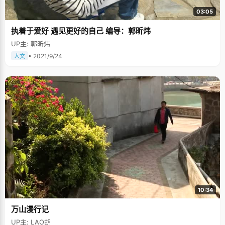
03:05
执着于爱好 遇见更好的自己 编导：郭昕炜
UP主: 郭昕炜
• 2021/9/24
人文
10:34
万山漫行记
UP主: LAO胡