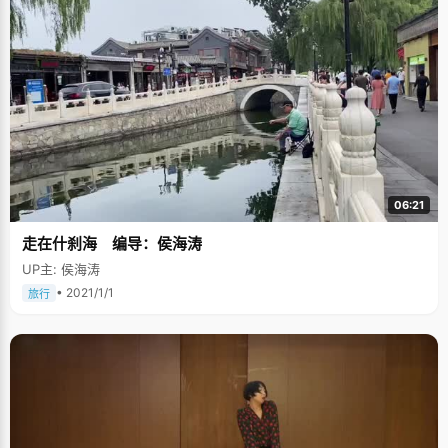
万木春在一边翻看小人书，尽管还看不太懂，但是体会到了从书中猎取新东
西的快乐。久而久之，万木春对书产生了一种深深的喜好，并养成一
个"坏"毛病，见到书店就想往里冲，进去以后不把身上所有钱都掏空决不出
来。现在，万木春的书架上，密密麻麻摆满了从书店淘回来的精神食量。看
的书多了，眼界自然开阔，思路也跟着活跃起来，对于学习的思维方式也有
很大帮助。万木春说："从课外书中领悟到的一些东西总能潜移默化的影响到
学习中，尤其是在一些文综题的时候，同样的新题目，大家可能就会在课本
中寻找答案，我就会从课外的知识去理解，往往能想到别人想不到的地方，
从别人看不到的角度来想这个事情。"还有就是，看书越多，越能静下心来做
事。都说书中自有黄金屋，书中自有颜如玉，虽然现在取消科举进士了，但
多看书总归还是没错的。 万爸爸还有一个特别的调控方式，平时看似对万木
春的学习不闻不问，一幅"挨批评是你自己的事情"的样子，但是私下里，万
爸爸还是非常注意随时掌握女儿的动向，每隔一段时间，万爸爸就会专门抽
06:21
点空闲的时间，去学校跟每一位教女儿的老师认真聊一两个小时，把女儿这
段时间的具体情况摸得一清二楚了，然后对女儿实行"有错改之，无错加
走在什刹海 编导：侯海涛
勉"，但是不会给万木春太大压力，毕竟内因健康发展才是最重要的。 高考之
前，万爸爸给女儿定了个最高目标和最低目标，"能考上北大最好，最差考厦
UP主: 侯海涛
门大学也不错"，在万爸爸看来，给女儿一个充分自主的空间，学习的过程才
是最重要的。 "我很聪明" 万木春知道"聪明"这个词是从妈妈那里听来的。万
• 2021/1/1
旅行
妈妈从小就给万木春灌输一种思想"你很聪明很聪明，别人能做的你也能做，
而且能做得更好"，虽然这只是一个鼓励的言词，万木春认为自己也并非妈妈
说那么聪明，但是妈妈的话，让万木春变得自信起来，没有自卑，在心理上
产生了一种优越感，遇到什么事情都敢于去尝试和面对，万木春说，自信也
是做好事情的一个关键。 不让自己不开心 在万木春的人生字典里，快乐总是
排在第一位的，不管是学习还是生活，她总是想办法让自己开心，"情绪不
好，不开心，肯定什么事情都做不好，而且可能会伤害到别人。"所以，每次
遇到不好的事情，万木春总会往好的方面想，尽量保持积极的心态。高三的
时候，有一次考试，万木春从第五名掉到第十名，她发挥一贯自我安慰的精