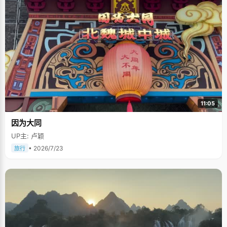
11:05
因为大同
UP主: 卢颖
• 2026/7/23
旅行