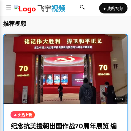
☰
飞宇
视频
🔍
+ 我的视频
推荐视频
13:52
🔥 火热上新
纪念抗美援朝出国作战70周年展览 编