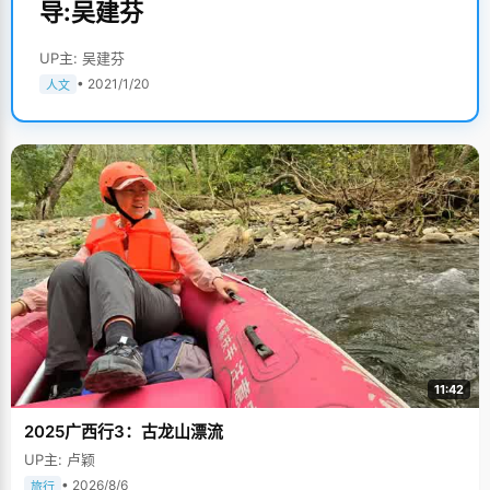
导:吴建芬
UP主: 吴建芬
• 2021/1/20
人文
11:42
2025广西行3：古龙山漂流
UP主: 卢颖
• 2026/8/6
旅行