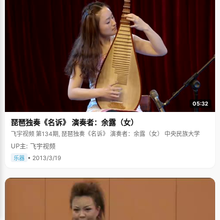
05:32
琵琶独奏《名诉》 演奏者：余露（女）
飞宇视频 第134期, 琵琶独奏《名诉》 演奏者：余露（女） 中央民族大学
UP主: 飞宇视频
• 2013/3/19
乐器