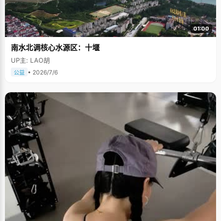
01:00
南水北调核心水源区：十堰
UP主: LAO胡
• 2026/7/6
公益