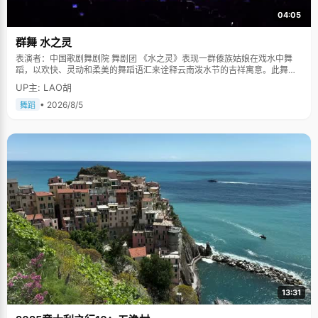
04:05
群舞 水之灵
表演者：中国歌剧舞剧院 舞剧团 《水之灵》表现一群傣族姑娘在戏水中舞
蹈，以欢快、灵动和柔美的舞蹈语汇来诠释云南泼水节的吉祥寓意。此舞蹈
多次在中国人民大会堂及国际舞台上表演，一直得到赞誉其舞美，人美，寓
UP主: LAO胡
意美。。
• 2026/8/5
舞蹈
13:31