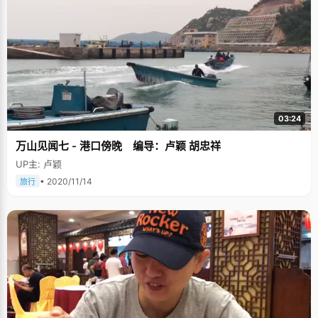
03:24
万山见闻七 - 港口傍晚 编导：卢颖 胡忠祥
UP主: 卢颖
• 2020/11/14
旅行