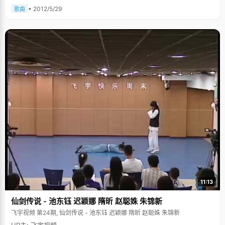
• 2012/5/29
歌曲
11:13
仙剑传说 - 池东钰 迟颖娜 隋昕 赵聪姝 朱锦新
飞宇视频 第24期, 仙剑传说 - 池东钰 迟颖娜 隋昕 赵聪姝 朱锦新