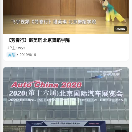
05:46
《芳春行》谌美琪 北京舞蹈学院
UP主: wys
• 2019/6/16
舞蹈