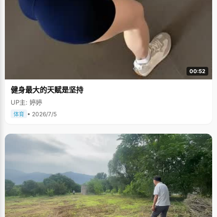
00:52
健身最大的天赋是坚持
UP主: 婷婷
• 2026/7/5
体育