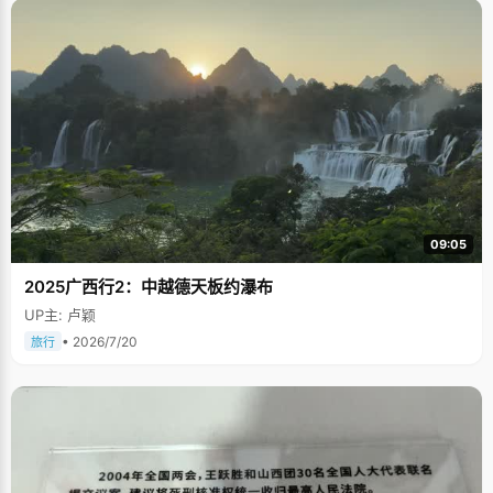
09:05
2025广西行2：中越德天板约瀑布
UP主: 卢颖
• 2026/7/20
旅行