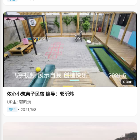
03:41
侬心小筑亲子民宿 编导：郭昕炜
UP主: 郭昕炜
• 2021/5/8
旅行