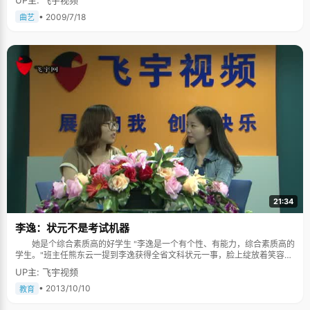
UP主: 飞宇视频
• 2009/7/18
曲艺
21:34
李逸：状元不是考试机器
她是个综合素质高的好学生 "李逸是一个有个性、有能力，综合素质高的
学生。"班主任熊东云一提到李逸获得全省文科状元一事，脸上绽放着笑容，
对于这个学生，熊老师一直以来都寄予厚望。在临川一中，上至校长，下至
UP主: 飞宇视频
普通老师，对于李逸获得状元一事，无不为此高兴和庆贺，但是，在他们眼
里，李逸考得如此成绩，又似乎在情理之中，临川一中饶礼喜老师告诉记
• 2013/10/10
教育
者，李逸在学习中，一直很刻苦，成绩很稳定、扎实，曾多次获得三好学