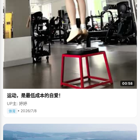
00:58
运动，是最低成本的自爱！
UP主: 婷婷
• 2026/7/8
体育