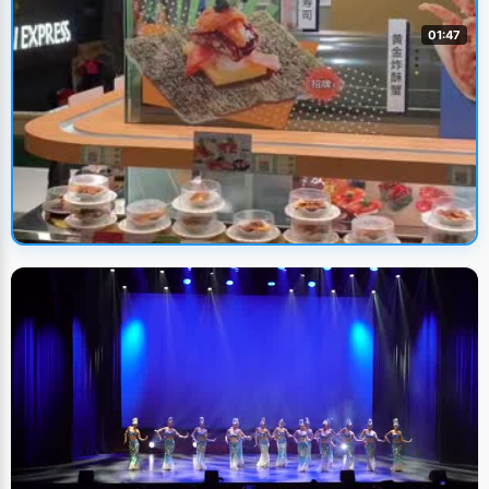
01:47
🔥 火热上新
吃寿司 编导：卢颖
UP主: 卢颖
• 2022/8/18
美食