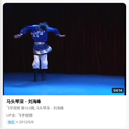
生、优秀干部、十佳学生等称号，考所好大学，对于她来说是一点问题也没
有。 我要读北京大学 23日对于李逸来说，是个特别难忘的日子，期待
已久的分数出来了，心里的那块石头也终于可以落下了。对于理想院校，李
逸说，北京大学是她比较向住的，目前她已初步选定了经济学这个专业，将
来有机会拓宽视野，增长知识面。 我将来要出国留学 别看小小年纪的
她，目标早已树立，李逸告诉记者，她将来还要出国留学，获取更多知识，
拓宽自已的视野。"女儿要出国我们支持，我们会尽最大的努力，支持她的发
展，支持她追求理想。"曾为赣州信丰县理科状元，现为信丰三中教师的李天
生(李逸父亲)如是说。 感谢老师、同学和父母 采访中，李逸一直提
到的要感谢的人，就是老师、同学和父母。她说，学校的老师教了她很多，
真的有把学生当自已的孩子看待；而同学们呢，在一起也很和睦，做题时，
同学们一起经常沟通，互相提高；而更要感谢的就是父母，对李逸一直以来
的宽容和照顾，对她成长的帮助。 "爸爸曾是县里的理科第一，我现在是省里
的文科第一，我没有辜负他们的希望。"
04:14
马头琴深 - 刘海峰
飞宇视频 第103期, 马头琴深 - 刘海峰
UP主: 飞宇视频
• 2012/5/9
舞蹈