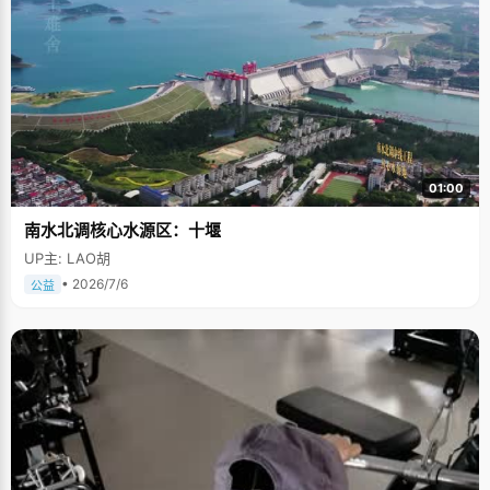
01:00
南水北调核心水源区：十堰
UP主: LAO胡
• 2026/7/6
公益