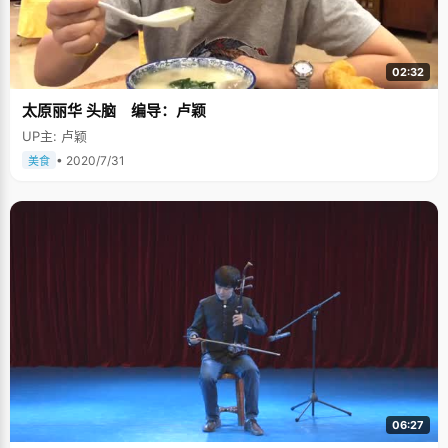
02:32
太原丽华 头脑 编导：卢颖
UP主: 卢颖
• 2020/7/31
美食
06:27