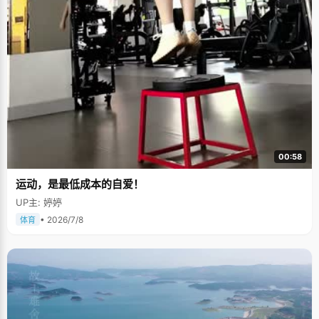
00:58
运动，是最低成本的自爱！
UP主: 婷婷
• 2026/7/8
体育