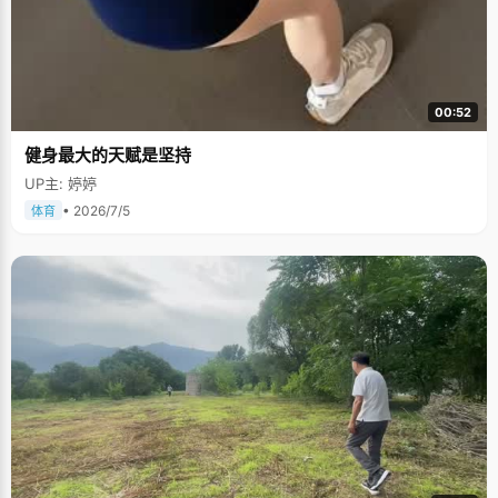
00:52
健身最大的天赋是坚持
UP主: 婷婷
• 2026/7/5
体育