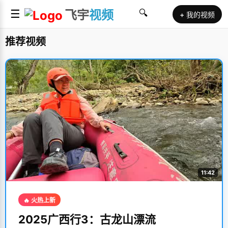
☰
飞宇
视频
🔍
+ 我的视频
推荐视频
11:42
🔥 火热上新
2025广西行3：古龙山漂流