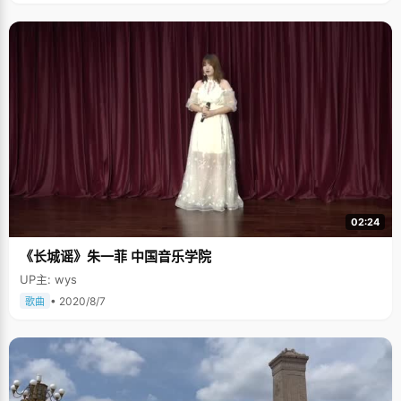
定为自己的高中划一个圆满的句号，选择参加高考竞争。"考不上状元就是失
败，班主任对我期望很高，希望我不要放弃高中阶段最后也最好一次证明自
己的机会"，杜彦涛说，"虽然这给我带来了一些压力，但是有压力才会有动
力，而且我相信自己有这个实力。"诚然，杜彦涛的成绩非常优秀，高三阶段
的六次月考，三次模拟考都是年级第一，一路平顺的走到了高考考场。 杜彦
涛出生于一个并不太富裕的农民家庭，为了生存，爸爸很早就做起了小包工
头的工作，常年在工地打工。妈妈为了照顾孩子，在家附近摆了个水果摊，
当起了小摊贩，空闲的时候，杜彦涛会帮妈妈搬运水果，或者守一下摊子。
一家人的生活虽然不富裕，但是充满了幸福。爸爸妈妈的勤劳和辛苦让杜彦
涛过早的成熟起来。"小时候，爸爸妈妈常跟我说，要好好学习，上小学的时
候就嘱咐我一定要考名牌大学，考清华北大，"杜彦涛安静并且乖巧，在学习
上一直都很努力，"学习好能为家里人减少一些负担，这也成为我好好学习的
一个动力。因为成绩优秀，学校老师都会帮我想办法减免一些学费，进入银
川一中宏志班以后，国家给了补贴"。 想着妈妈每天早晨5：30就要起床给自
己做饭，昏黄灯光下忙碌和日渐消瘦的身影极大的震撼着杜彦涛的心，他无
02:24
比感叹的说，"我的先天条件比很多同学要差，出生时无法选择，我只能通过
学习，通过后天的努力来争取得到那些想要的东西，通过努力去改变家庭的
《长城谣》朱一菲 中国音乐学院
境况。我能够让父母骄傲的只有自己的成绩。" 在充满了各种物欲和分级的社
会，只有成绩是公平而又让所有人信服的。 除了学习，杜彦涛把少有的时间
UP主: wys
用来看小说，他最喜欢金庸先生的武侠，《天龙八部》、《射雕英雄传》等
看了好几遍，喜欢里边那些小人物，平民出生的英雄人物，在他们身上寻找
• 2020/8/7
歌曲
到一股无畏和勇敢的冲劲。在杜彦涛那张窄小斑驳的课桌上，刻着一句
话，"梦想并不遥远"，当学习有些痛苦和劳累的时候，他就抬眼看一下这句
话，来激励自己继续努力。 状元的电话打到家里的那天，杜彦涛的妈妈兴奋
的泪水止不住的流淌下来，一夜未眠，她或许想的很多，孩子的优秀是每一
个母亲最激动和欣慰的事情，杜彦涛的成绩单给这个有些贫乏的家庭披上了
最华丽的衣衫。高考完之后，学校送了杜彦涛一台笔记本电脑，几位不愿出
名的企业家得知杜彦涛的家庭境况后慷慨的给予资助，帮助杜彦涛度过难