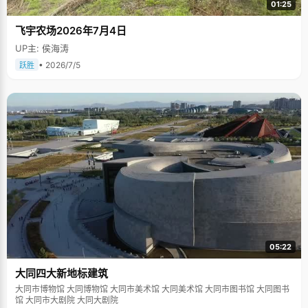
01:25
飞宇农场2026年7月4日
UP主: 侯海涛
• 2026/7/5
跃胜
05:22
大同四大新地标建筑
大同市博物馆 大同博物馆 大同市美术馆 大同美术馆 大同市图书馆 大同图书
馆 大同市大剧院 大同大剧院