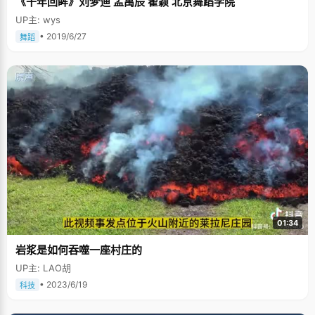
《千年回眸》刘梦迪 孟禹辰 翟颖 北京舞蹈学院
UP主: wys
• 2019/6/27
舞蹈
01:34
岩浆是如何吞噬一座村庄的
UP主: LAO胡
• 2023/6/19
科技