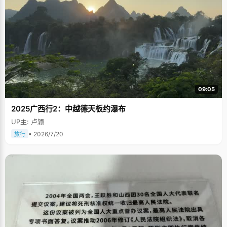
09:05
2025广西行2：中越德天板约瀑布
UP主: 卢颖
• 2026/7/20
旅行