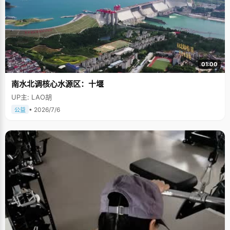
01:00
南水北调核心水源区：十堰
UP主: LAO胡
• 2026/7/6
公益