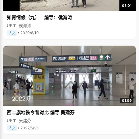
05:01
知青情缘（九） 编导：侯海涛
UP主: 侯海涛
• 2020/8/10
人文
01:09
西二旗地铁今昔对比 编导:吴建芬
UP主: 吴建芬
• 2022/5/25
人文