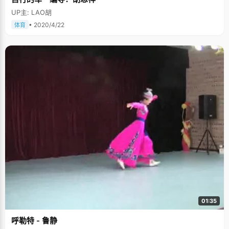
UP主: LAO胡
• 2020/4/22
体育
01:35
呼勒特 - 鲁静