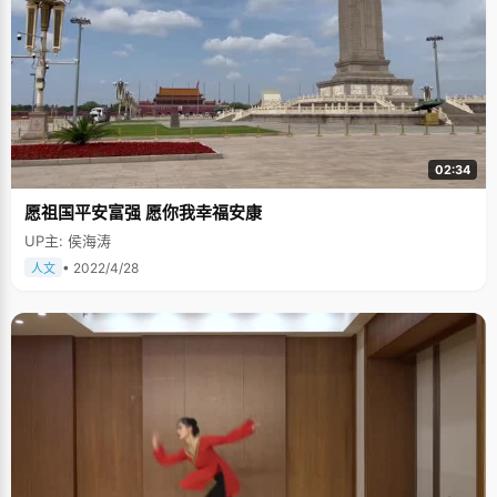
关。杜彦涛迎着北大下午金黄的阳光，深深地做了个呼吸，"我希望通过自己
的努力创造一个新的人生，让我的家庭得到改善，我感谢爸爸妈妈对我的培
养的支持。" 看着眼前这个有着点点自卑但是又充满抱负的小男孩，我仿佛看
到了很多来自农村的孩子们，出生的境况让他们在面对社会的时候要承受更
多，改变人生对于他们来说更加艰难和挑战，但正是这份困苦，让他们更加
深刻的感知社会，懂得感激，懂得艰辛，懂得努力，成就事业。希望杜彦涛
在北大里，能很好的坚持这份抱负和努力，取得更好的成绩，让人生充满绚
丽的色彩。
02:34
愿祖国平安富强 愿你我幸福安康
UP主: 侯海涛
• 2022/4/28
人文