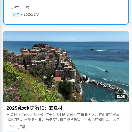
UP主: 卢颖
• 2026/8/6
旅行
13:28
2025意大利之行10：五渔村
五渔村（Cinque Terre）位于意大利西北部利古里亚大区。它由蒙特罗索、
韦尔纳扎、科尔尼利亚、马纳罗拉和里奥马焦雷五个彩色村镇组成。这里依
山傍海，房屋色彩斑斓，1997年被列为世界文化遗产。
UP主: 卢颖