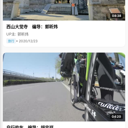
08:38
西山大觉寺 编导：郭昕炜
UP主: 郭昕炜
• 2020/12/23
旅行
04:20
自行的车 编导：胡忠祥