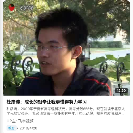
12:20
杜彦涛：成长的艰辛让我更懂得努力学习
杜彦涛，2009年宁夏省高考理科状元，高考分数656分，现在就读于北京大
学元培实验班。 杜彦涛穿着一身朴素有些年月的运动服，黝黑的皮肤和淳朴
腼腆的笑容，一副黑丝眼镜透出浓郁的书卷气息，他话语简洁，回答坦率、
UP主: 飞宇视频
真诚，属于比较内敛的孩子。 高三下学期，作为学校的保送生，杜彦涛早早
的拿到了北京大学元培实验班的录取通知，他完全可以放松下来，看着其他
• 2010/4/20
教育
同学努力拼搏的场景而悠闲的看看喜欢的金庸小说，但一直好强的杜彦涛决