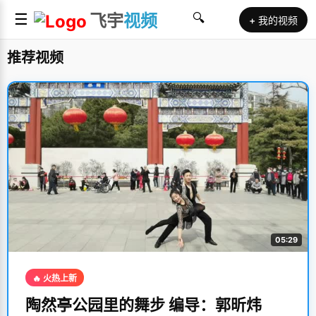
☰
飞宇
视频
🔍
+ 我的视频
推荐视频
05:29
🔥 火热上新
陶然亭公园里的舞步 编导：郭昕炜