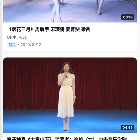
03:19
《烟花三月》周航宇 宋瑛楠 姜菁斐 梁茜
UP主: wys
• 2020/10/12
舞蹈
04:45
笛子独奏《大青山下》 演奏者：徐艳（女） 中央音乐学院