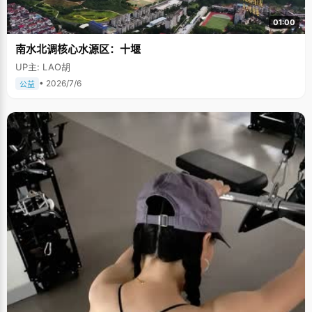
01:00
南水北调核心水源区：十堰
UP主: LAO胡
• 2026/7/6
公益