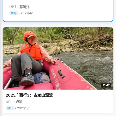
UP主: 郭昕炜
• 2021/4/1
舞蹈
11:42
2025广西行3：古龙山漂流
UP主: 卢颖
• 2026/8/6
旅行