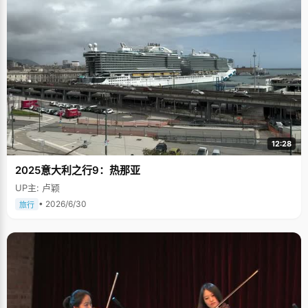
12:28
2025意大利之行9：热那亚
UP主: 卢颖
• 2026/6/30
旅行