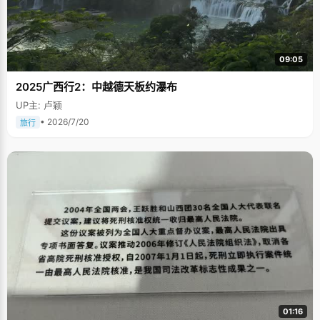
09:05
2025广西行2：中越德天板约瀑布
UP主: 卢颖
• 2026/7/20
旅行
01:16