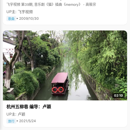
飞宇视频 第39期, 音乐剧《猫》插曲《memory》 - 高筱宗
UP主: 飞宇视频
• 2009/10/30
歌曲
02:10
杭州五柳巷 编导：卢颖
UP主: 卢颖
• 2021/5/24
旅行