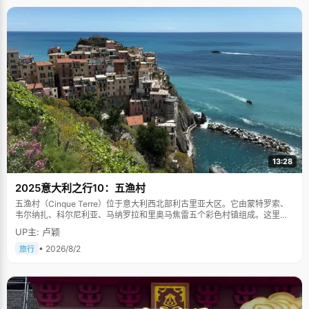
13:28
2025意大利之行10：五渔村
五渔村（Cinque Terre）位于意大利西北部利古里亚大区。它由蒙特罗索、
韦尔纳扎、科尔尼利亚、马纳罗拉和里奥马焦雷五个彩色村镇组成。这里依
山傍海，房屋色彩斑斓，1997年被列为世界文化遗产。
UP主: 卢颖
• 2026/8/2
旅行