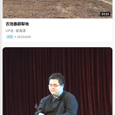
01:21
农场春耕犁地
UP主: 侯海涛
• 2023/4/9
跃胜