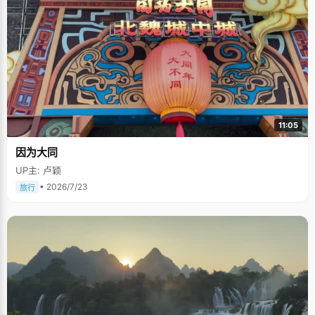
11:05
因为大同
UP主: 卢颖
• 2026/7/23
旅行