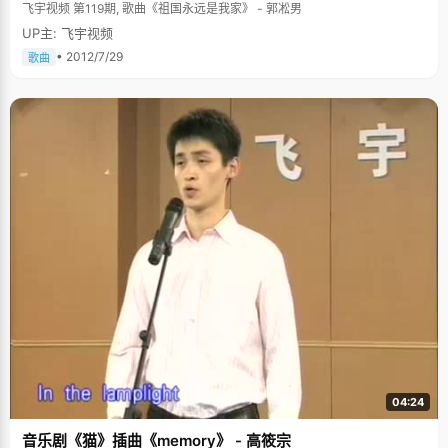
飞宇视频 第119期, 歌曲《祖国永远是我家》 - 郭凇男
UP主: 飞宇视频
• 2012/7/29
歌曲
04:24
音乐剧《猫》插曲《memory》 - 高筱宗