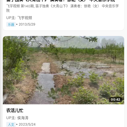
飞宇视频 第140期, 笛子独奏《大青山下》 演奏者：徐艳（女） 中央音乐学
院
UP主: 飞宇视频
• 2013/5/29
乐器
00:42
农活儿忙
UP主: 侯海涛
• 2023/5/24
人文