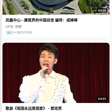
06:29
凤凰中心--建筑界的中国自信 编导：成婷婷
UP主: 婷婷
• 2021/11/16
旅行
04:22
歌曲《祖国永远是我家》 - 郭凇男