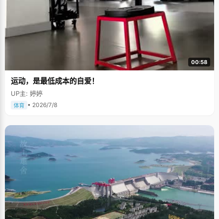
00:58
运动，是最低成本的自爱！
UP主: 婷婷
• 2026/7/8
体育