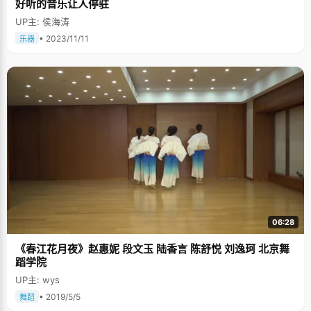
好听的音乐让人停驻
UP主: 侯海涛
• 2023/11/11
乐器
06:28
《春江花月夜》赵惠妮 段文玉 陆香言 陈舒悦 刘逸珂 北京舞
蹈学院
UP主: wys
• 2019/5/5
舞蹈