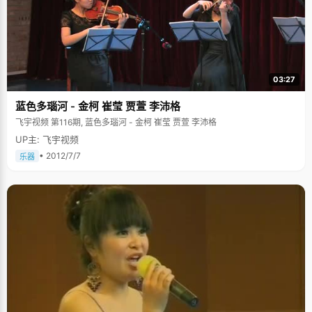
03:27
蓝色多瑙河 - 金柯 崔莹 贾萱 李沛格
飞宇视频 第116期, 蓝色多瑙河 - 金柯 崔莹 贾萱 李沛格
UP主: 飞宇视频
• 2012/7/7
乐器