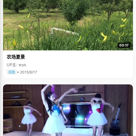
00:17
农场夏景
UP主: wys
• 2015/6/17
跃胜