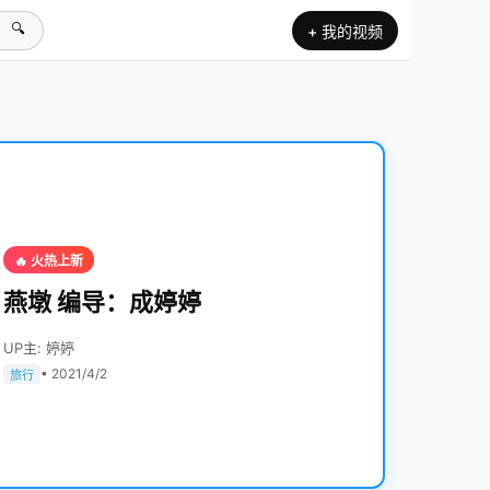
🔍
+ 我的视频
🔥 火热上新
燕墩 编导：成婷婷
UP主: 婷婷
• 2021/4/2
旅行