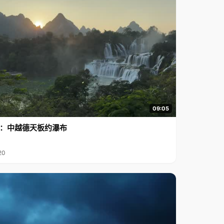
09:05
行2：中越德天板约瀑布
20