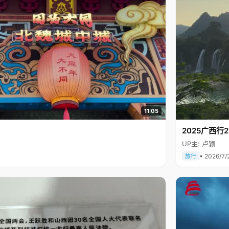
11:05
2025广西
UP主: 卢颖
• 2026/7/
旅行