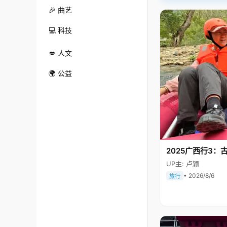
🎉 曲艺
💻 科技
💋 人文
🌍 公益
2025广西行3：
UP主: 卢颖
• 2026/8/6
旅行