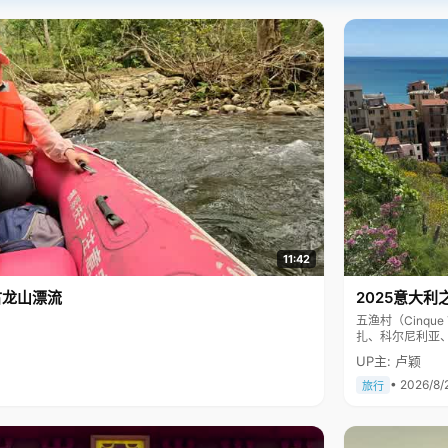
11:42
古龙山漂流
2025意大利
五渔村（Cinq
扎、科尔尼利亚
色彩斑斓，199
UP主: 卢颖
• 2026/8/
旅行