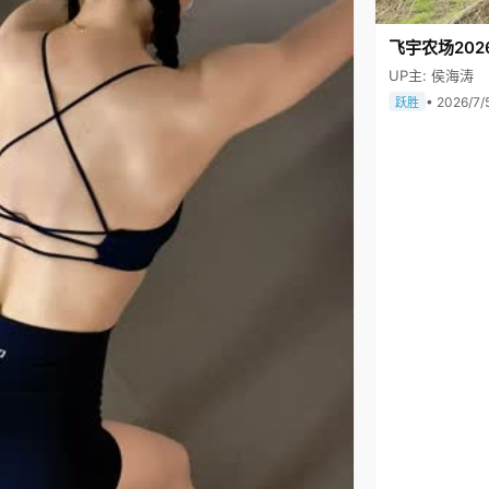
飞宇农场202
UP主: 侯海涛
• 2026/7/
跃胜