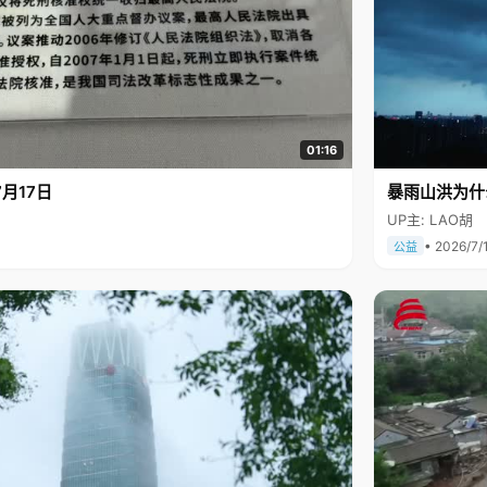
01:16
月17日
暴雨山洪为什
UP主: LAO胡
• 2026/7/
公益