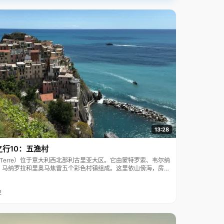
13:28
之行10：五渔村
ue Terre）位于意大利西北部利古里亚大区。它由蒙特罗索、韦尔纳
、马纳罗拉和里奥马焦雷五个彩色村镇组成。这里依山傍海，房屋
7年被列为世界文化遗产。
2