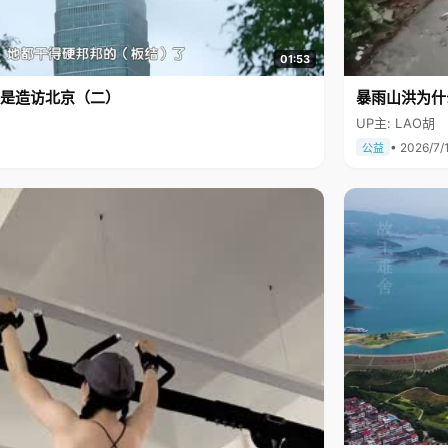
01:53
是造访北京（二）
暴雨山洪为什
UP主: LAO胡
• 2026/7/
公益