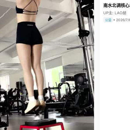
南水北调核心
UP主: LAO胡
• 2026/7/
公益