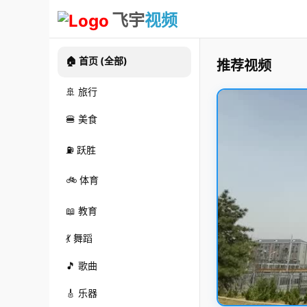
飞宇
视频
🏠 首页 (全部)
推荐视频
🚢 旅行
🍔 美食
⛽ 跃胜
🚲 体育
📖 教育
💃 舞蹈
🎵 歌曲
🎸 乐器