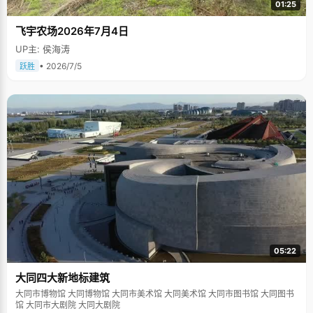
01:25
飞宇农场2026年7月4日
UP主: 侯海涛
• 2026/7/5
跃胜
05:22
大同四大新地标建筑
大同市博物馆 大同博物馆 大同市美术馆 大同美术馆 大同市图书馆 大同图书
馆 大同市大剧院 大同大剧院