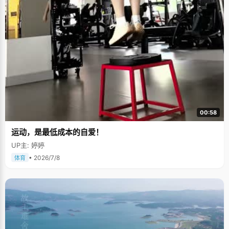
00:58
运动，是最低成本的自爱！
UP主: 婷婷
• 2026/7/8
体育