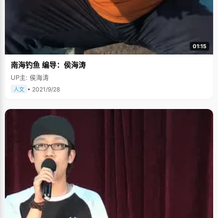
01:15
南海钓鱼 编导：侯海涛
UP主: 侯海涛
• 2021/9/28
人文