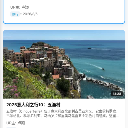
UP主: 卢颖
• 2026/8/6
旅行
13:28
2025意大利之行10：五渔村
五渔村（Cinque Terre）位于意大利西北部利古里亚大区。它由蒙特罗索、
韦尔纳扎、科尔尼利亚、马纳罗拉和里奥马焦雷五个彩色村镇组成。这里依
山傍海，房屋色彩斑斓，1997年被列为世界文化遗产。
UP主: 卢颖