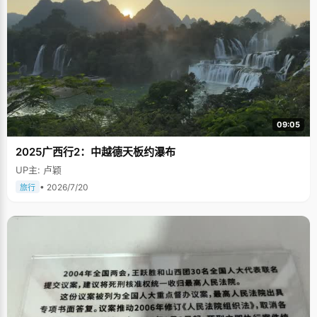
09:05
2025广西行2：中越德天板约瀑布
UP主: 卢颖
• 2026/7/20
旅行