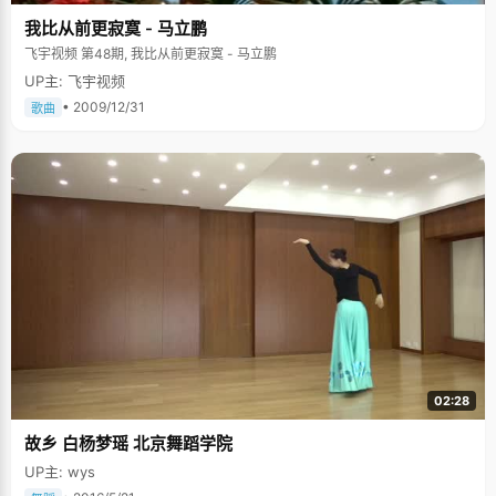
我比从前更寂寞 - 马立鹏
飞宇视频 第48期, 我比从前更寂寞 - 马立鹏
UP主: 飞宇视频
• 2009/12/31
歌曲
02:28
故乡 白杨梦瑶 北京舞蹈学院
UP主: wys