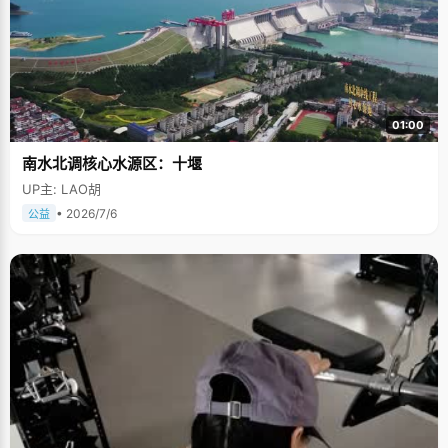
01:00
南水北调核心水源区：十堰
UP主: LAO胡
• 2026/7/6
公益