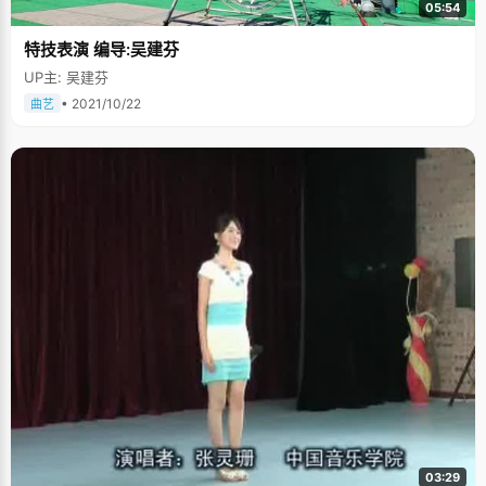
05:54
特技表演 编导:吴建芬
UP主: 吴建芬
• 2021/10/22
曲艺
03:29