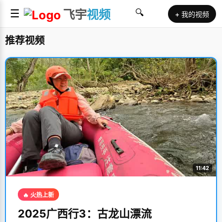
☰
飞宇
视频
🔍
+ 我的视频
推荐视频
11:42
🔥 火热上新
2025广西行3：古龙山漂流