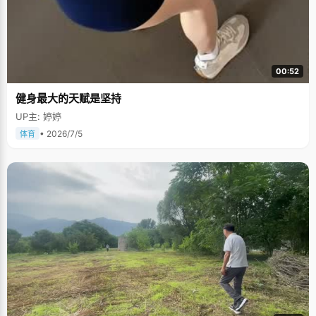
00:52
健身最大的天赋是坚持
UP主: 婷婷
• 2026/7/5
体育