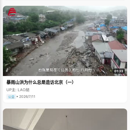
01:33
暴雨山洪为什么总是造访北京（一）
UP主: LAO胡
• 2026/7/11
公益