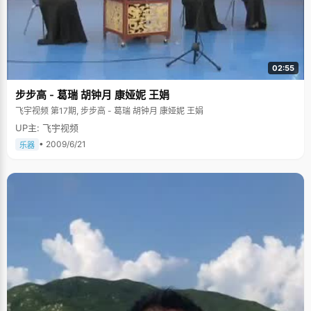
02:55
步步高 - 葛瑞 胡钟月 康娅妮 王娟
飞宇视频 第17期, 步步高 - 葛瑞 胡钟月 康娅妮 王娟
UP主: 飞宇视频
• 2009/6/21
乐器