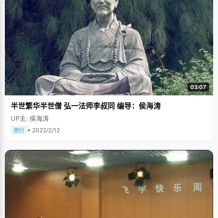
03:07
半世繁华半世僧 弘一法师李叔同 编导：侯海涛
UP主: 侯海涛
• 2022/2/12
旅行