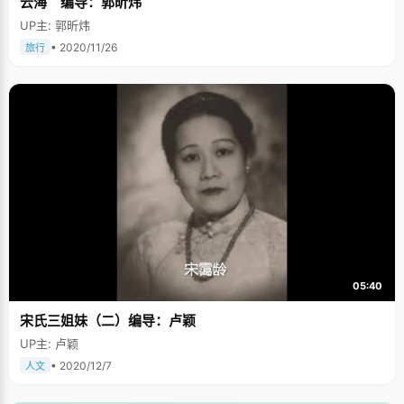
云海 编导：郭昕炜
UP主: 郭昕炜
• 2020/11/26
旅行
05:40
宋氏三姐妹（二）编导：卢颖
UP主: 卢颖
• 2020/12/7
人文