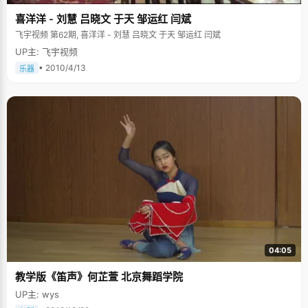
喜洋洋 - 刘慧 吕晓文 于天 邹运红 闫斌
飞宇视频 第62期, 喜洋洋 - 刘慧 吕晓文 于天 邹运红 闫斌
UP主: 飞宇视频
• 2010/4/13
乐器
04:05
教学版《笛声》何芷萱 北京舞蹈学院
UP主: wys