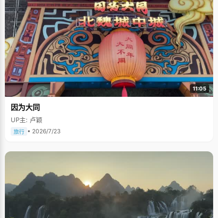
11:05
因为大同
UP主: 卢颖
• 2026/7/23
旅行