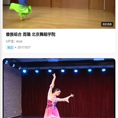
02:00
傣族组合 周璐 北京舞蹈学院
UP主: wys
• 2017/5/7
舞蹈