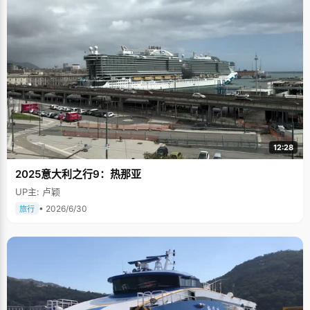
12:28
2025意大利之行9：热那亚
UP主: 卢颖
• 2026/6/30
旅行