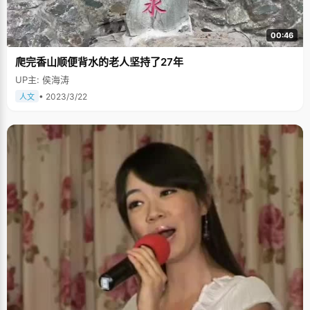
00:46
爬完香山顺便背水的老人坚持了27年
UP主: 侯海涛
• 2023/3/22
人文