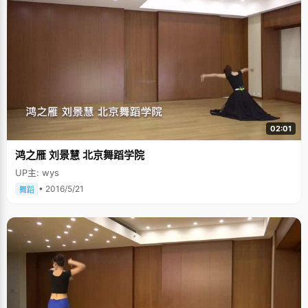
02:01
鸿之雁 刘景慧 北京舞蹈学院
UP主: wys
• 2016/5/21
舞蹈