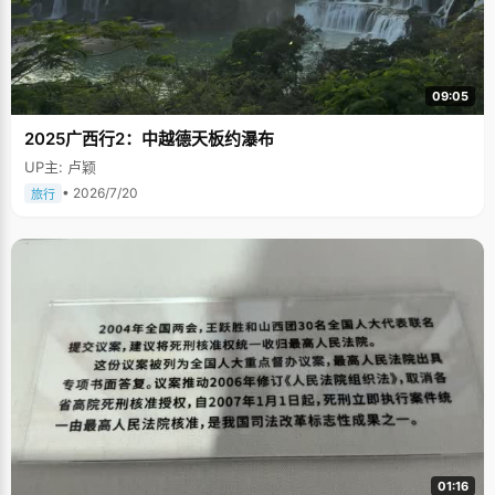
09:05
2025广西行2：中越德天板约瀑布
UP主: 卢颖
• 2026/7/20
旅行
01:16