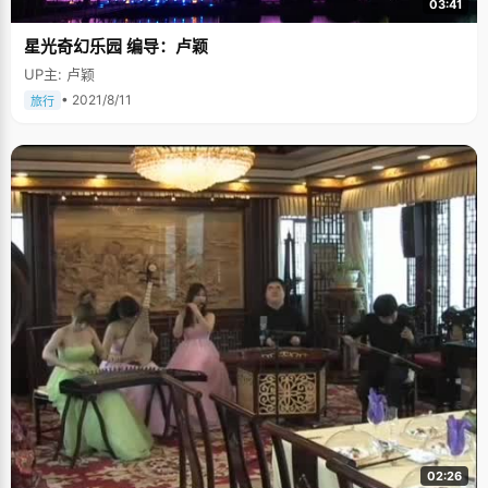
03:41
星光奇幻乐园 编导：卢颖
UP主: 卢颖
• 2021/8/11
旅行
02:26