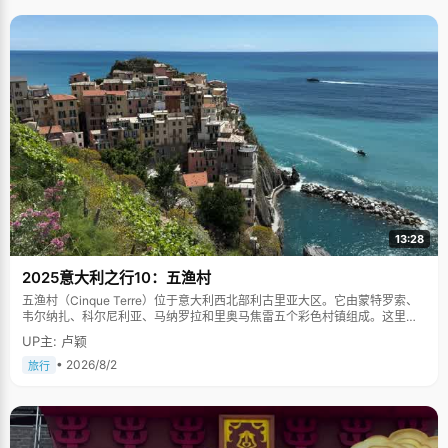
13:28
2025意大利之行10：五渔村
五渔村（Cinque Terre）位于意大利西北部利古里亚大区。它由蒙特罗索、
韦尔纳扎、科尔尼利亚、马纳罗拉和里奥马焦雷五个彩色村镇组成。这里依
山傍海，房屋色彩斑斓，1997年被列为世界文化遗产。
UP主: 卢颖
• 2026/8/2
旅行