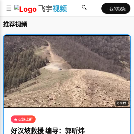
☰
飞宇
视频
🔍
+ 我的视频
推荐视频
03:12
🔥 火热上新
好汉坡救援 编导：郭昕炜