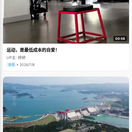
00:58
运动，是最低成本的自爱！
UP主: 婷婷
• 2026/7/8
体育