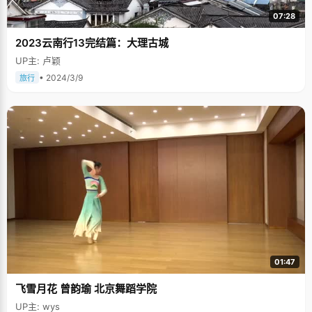
07:28
2023云南行13完结篇：大理古城
UP主: 卢颖
• 2024/3/9
旅行
01:47
飞雪月花 曾韵瑜 北京舞蹈学院
UP主: wys