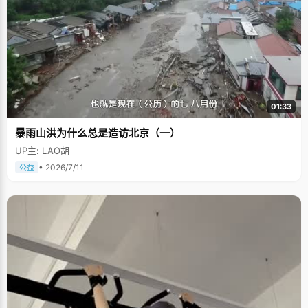
01:33
暴雨山洪为什么总是造访北京（一）
UP主: LAO胡
• 2026/7/11
公益