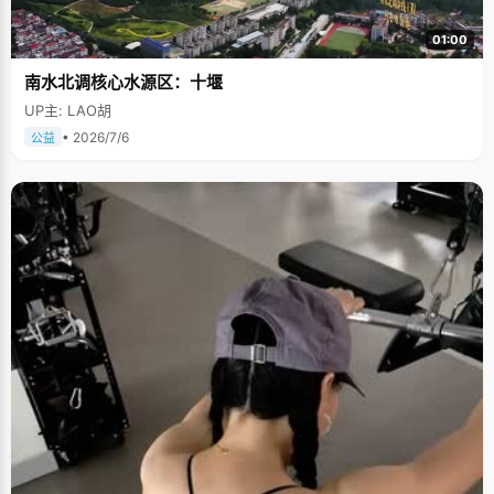
01:00
南水北调核心水源区：十堰
UP主: LAO胡
• 2026/7/6
公益