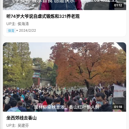
01:12
听74岁大爷说自虐式锻炼和321养老观
UP主: 侯海涛
• 2024/2/22
体育
01:18
坐西郊线去香山
UP主: 吴建芬