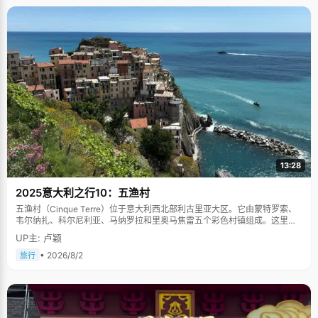
13:28
2025意大利之行10：五渔村
五渔村（Cinque Terre）位于意大利西北部利古里亚大区。它由蒙特罗索、
韦尔纳扎、科尔尼利亚、马纳罗拉和里奥马焦雷五个彩色村镇组成。这里依
山傍海，房屋色彩斑斓，1997年被列为世界文化遗产。
UP主: 卢颖
• 2026/8/2
旅行