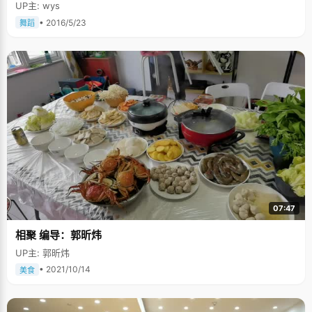
UP主: wys
• 2016/5/23
舞蹈
07:47
相聚 编导：郭昕炜
UP主: 郭昕炜
• 2021/10/14
美食