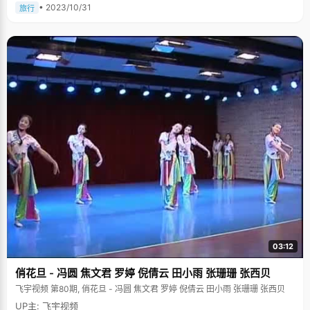
• 2023/10/31
旅行
03:12
俏花旦 - 冯圆 焦文君 罗婷 倪倩云 田小雨 张珊珊 张西贝
飞宇视频 第80期, 俏花旦 - 冯圆 焦文君 罗婷 倪倩云 田小雨 张珊珊 张西贝
UP主: 飞宇视频