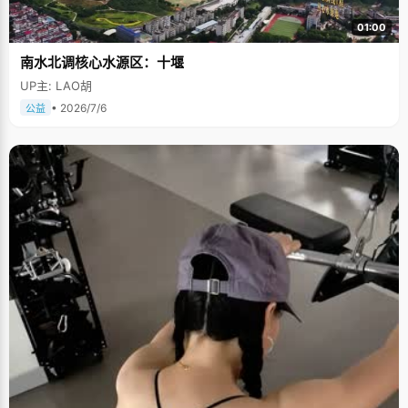
01:00
南水北调核心水源区：十堰
UP主: LAO胡
• 2026/7/6
公益