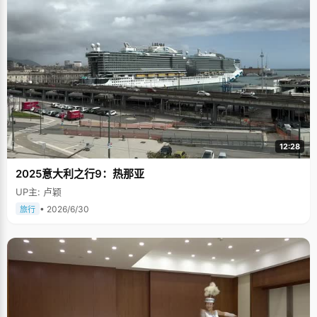
12:28
2025意大利之行9：热那亚
UP主: 卢颖
• 2026/6/30
旅行