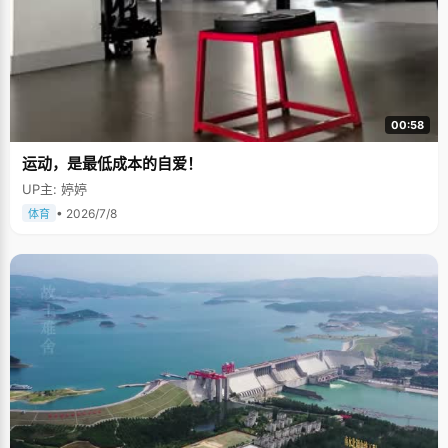
00:58
运动，是最低成本的自爱！
UP主: 婷婷
• 2026/7/8
体育