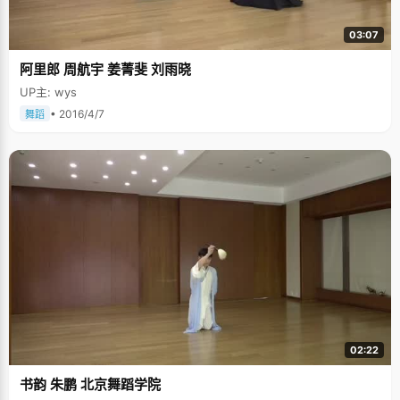
的场景让何思雨回忆起来仍然觉得美好。 她从小就喜欢读书，小的时候看一
本梁羽生的《萍踪侠影录》看得入迷，500多页的书何思雨从晚上看到凌
03:07
晨，结果还是抗不住倦意，开着台灯睡着了。早上妈妈醒来发现这一幕，格
外心疼思雨，但是又实在生她熬夜的气。板着脸就把这本书没收了。思雨自
阿里郎 周航宇 姜菁斐 刘雨晓
知理亏，不和妈妈争辩，叫着劲在家找这本书，找了三年才找到。何思雨将
这个故事给我们的时候，脸上挂着孩子般歉疚又天真的表情。 为天地立心，
UP主: wys
为生民立命 何思雨也有非常喜欢的老师，她始终记得在古代汉语老师讲的第
一节课前告诉大家的关于为什么读书的话。"小的时候也听过各个版本的关于
• 2016/4/7
舞蹈
为什么要读书的问题，自己也思考过，但是老师说的很触动我"。何思雨告诉
我们这几句话，"为天地立心，为生民立命，为往圣继绝学，为万世开太
平。"简简单单的四句也触动了我们。何思雨告诉我们就好像是迷茫了这么多
年，是这几句话让她明确的认识到为什么要读书，而且作为一个学生，她也
是通过这句话第一次感受到了身上的使命感。 问到比较欣赏的人这个问题，
何思雨的回答在意料之外。她非常欣赏"三苏"的散文。"我觉得在历朝历代，
不得志或者是被贬职的文人特别多，但是大部分都是很抑郁的在抒发怀才不
遇的感伤，但是我从苏轼一家确是能够随遇而安、不管到哪里都能够超然物
外快乐的生活，苏轼即使被贬到蛮夷之地还写出了&lsquo;日啖荔枝三百颗，
不辞干作岭南人&rsquo;的诗句，特别大气。" 说到未来，何思雨坦言自己的
计划和目标也在随着年龄的增长发生着变化，但是来到文学系以后，她希望
以后能够和三五好友一起工作研究，闲暇了还要泡在图书馆。
02:22
书韵 朱鹏 北京舞蹈学院