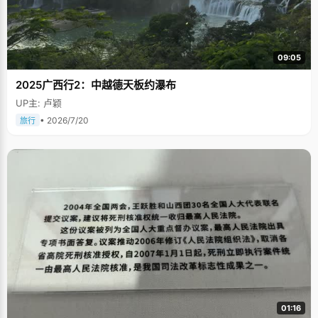
09:05
2025广西行2：中越德天板约瀑布
UP主: 卢颖
• 2026/7/20
旅行
01:16