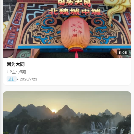
11:05
因为大同
UP主: 卢颖
• 2026/7/23
旅行