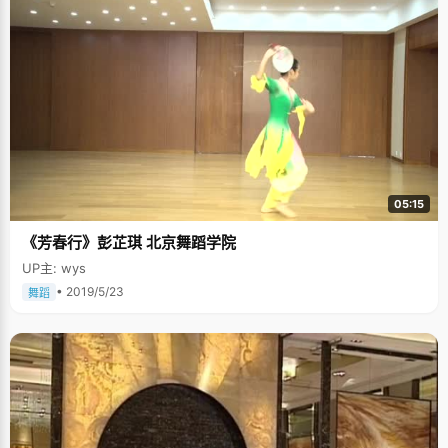
05:15
《芳春行》彭芷琪 北京舞蹈学院
UP主: wys
• 2019/5/23
舞蹈