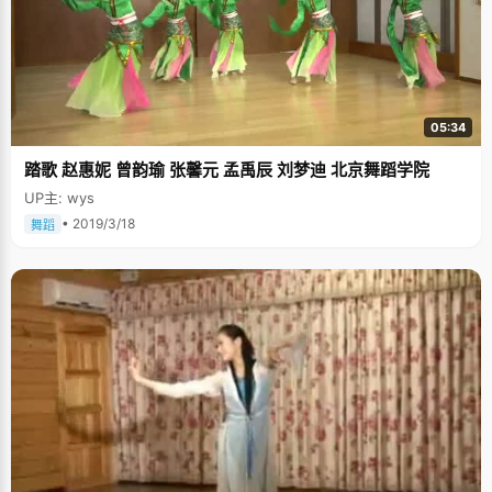
05:34
踏歌 赵惠妮 曾韵瑜 张馨元 孟禹辰 刘梦迪 北京舞蹈学院
UP主: wys
• 2019/3/18
舞蹈