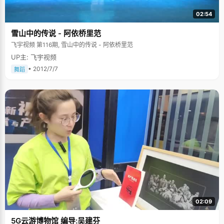
02:54
雪山中的传说 - 阿依桥里范
飞宇视频 第116期, 雪山中的传说 - 阿依桥里范
UP主: 飞宇视频
• 2012/7/7
舞蹈
02:09
5G云游博物馆 编导:吴建芬