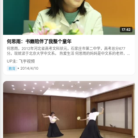
17:42
何思雨：书籍陪伴了我整个童年
何思雨，2012年河北省高考文科状元，石家庄市第二中学，高考总分677
分。现就读于北京大学中文系。 热爱生活 何思雨的妈妈是中文系的老师，所
以家中有很多经典的传统书籍。爸爸是一名地质研究方向的工作者，所以经
UP主: 飞宇视频
常出差在外，暑假的时候全家就一起出行，去过新疆也到过哈尔滨。这样的
家庭环境，父母的影响契合成了那句话：读万卷书，行万里路。 职业是老师
• 2014/4/10
教育
的妈妈，在何思雨看来是一位特别善于发现和学习的好妈妈。在学校的时
候，妈妈可以发现在同学和同事身上的可取之处；甚至是看一个娱乐性的电
视节目，妈妈也能发现自己可以学到的可取之处。而爸爸在何思雨看来是一
个非常热心地乐于帮助别人的人。"是真的是那种帮助别人不需要思考自己付
出的时间和经历的人，像是楼道里面的灯坏了或者是楼道很长时间没有人打
扫，虽然不是分内的事情，但是我爸会主动去做这些事情。"父母二人通过自
身的实际行动来教育何思雨，妈妈是用友爱的眼睛发现生活中的美；爸爸是
通过帮助别人来提升自己的快乐，何思雨在这样的家庭环境中成长起来，也
变得热爱生活和乐于助人。这也是在何思雨看来自己身上最闪光的优点，在
她看来快乐的生活并且给身边的朋友带去正能量，真的是一件令人开心的事
情。 书籍陪伴的整个童年 就像青春期大多数的小孩子一样，何思雨在青春期
的时候也有过那么一段时间"总想和父母对着干，但过了那段时间就好了"。
有一次，何思雨考试考得不太好，回到家就躲在卧室哭，妈妈进来什么话也
不说，静静的坐在床边，一只手温柔地轻轻的拍着何思雨的后背，这样温暖