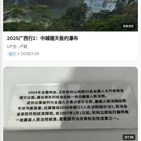
09:05
2025广西行2：中越德天板约瀑布
UP主: 卢颖
• 2026/7/20
旅行
01:16