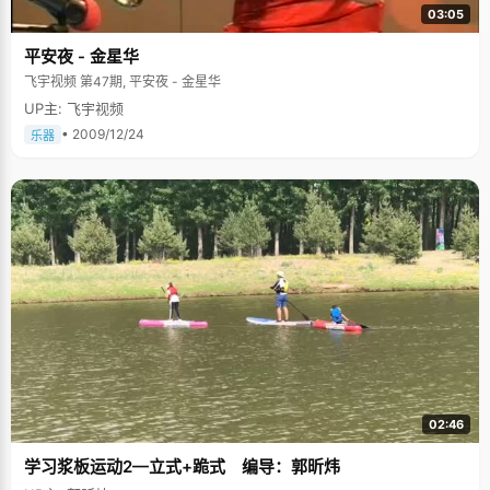
03:05
平安夜 - 金星华
飞宇视频 第47期, 平安夜 - 金星华
UP主: 飞宇视频
• 2009/12/24
乐器
02:46
学习浆板运动2—立式+跪式 编导：郭昕炜