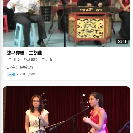
&rsquo;难度也很大，学习对我来说算是比较轻松的了"。自初中开始，邓迪
便收敛起爱玩的性子，在学习上花了很多精力，成绩一跃成为年级一二名，
还在奥赛中多次获奖，也因此有机会考取了武汉的一所高中。 学习没有"绝
招" 如果把高考比作武林赛事，邓迪无疑是高手，他取胜的不是独家"绝招"，
平实的大众招式练得过硬反而更具竞争力。邓迪的学习方法简单：把握课上
每一分钟，时刻跟着讲解思维，做笔记配合；以应考的态度完成每一项作
业，力求快速、准确和作答规范化；初中到高三，邓迪一直紧跟老师的步
骤，不曾到校外培优、不添加教辅书，把握住眼下的学习。如此"经济"的学
习方法，配上踏实的求学态度，让邓迪在高考中获得丰收。 回顾三年，邓迪
03:11
的老师们称：这孩子不是最聪明的，却是最认真、最沉稳的一个。虽为尖子
生，但在冲刺阶段他不刻意攻难题，练习中再基础的一道题，他都会一丝不
战马奔腾 - 二胡曲
苟地对待。"这是邓迪的聪明之处，把高考中涉及基础的题抓到了，分数自然
不会差。" 错题本是班上的展品 每次试卷发下来后，邓迪做的第一件事
飞宇视频 , 战马奔腾 - 二胡曲
情就是给自己纠错，把错误的题目重新做一遍，然后总结出错误的地方和原
UP主: 飞宇视频
因。平时做错了题目，哪怕是错了一分，他都会完整地把题目在错题本上抄
一遍，并且扎扎实实地总结，从课本的第一个单元到最后一个单元，他的每
• 2008/6/9
乐器
一个知识点都有自己的心得小结，因此邓迪的错题本经常成为班上的展示
品，被大家传阅copy。整个高中阶段，邓迪总结了好几个本子。 邓迪很诚
实。面对记者，他不隐瞒自己爱玩的天性。高中三年，他最爱玩篮球，在休
息日或傍晚时分会到篮球场和同学打球，偶像是美国球星加内特。看到别的
同学上网，邓迪说其实也想玩一玩游戏或看一看电影，但他有很强的自制
力，高考完的那个暑假，他狠狠地玩了好几个通宵。 进入大学学习了两年，
邓迪变得稳重成熟了很多，大二分专业的时候，他选择了金融专业，"未来的
路已经大体成型了，我现在要做的就是踏踏实实的学习，努力提高自己"。