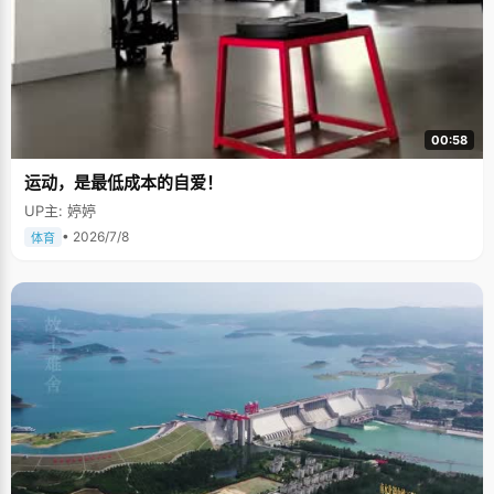
00:58
运动，是最低成本的自爱！
UP主: 婷婷
• 2026/7/8
体育