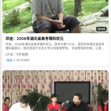
12:05
邓迪：2008年湖北省高考理科状元
邓迪，2008年湖北省高考理科状元，高考分数710分，是四年来湖北省高考
理科最高分，现在就读于北京大学元培管理学院。 邓迪登场的时候，让我们
很是震惊了一下，高大健硕的体格，T恤大短裤、脚蹬运动鞋，有点黝黑的皮
UP主: 飞宇视频
肤，就好像刚从运动场上下来的篮球运动员。 "在学校里，同学们都叫我
boss"，透过眼镜，他眼镜中闪着点小得意，"嘿嘿，他们说我就像游戏里边
• 2010/9/9
教育
的大BOSS，血很厚，很抗打，很强大。" 如果要听一个乖学生的故事，邓迪
大概会让你失望，他的成长中，总是伴随着叛逆和各种不循规蹈矩。 童年忙
着"打架"和"打酱油" 邓迪自称，自己是被"放养"长大的。 "打架"几乎贯穿了
邓迪的整个小学阶段。"刚开始是被别人打，后来我只好奋起反抗，所以经常
打架"，邓迪很阿Q的想法。在学校跟同学打，回家跟表哥打，邓迪笑着
说，"自己一身结实的身板都是打架打出来的。" 但是对于学习，邓迪倒是得
到了父母的充分信任和自由，几乎不给压力，也不会强迫他去学一些额外的
辅导班。在家里，邓迪跟父母最多的沟通就是跟爸爸下象棋，每次下得好会
被奖励一本小人书。所幸，邓迪在学习上还是比较自觉的，上课认真听讲，
下课认真作业，"打酱油"也打到了优质酱油，每次考试成绩都处于班级的中
上水准。 叛逆的日子在初中时候完结。"可能也长大了吧，觉得应该懂事了，
如果学习不好，可能就没有一个好的前途"，邓迪说，"&lsquo;走旁门左道