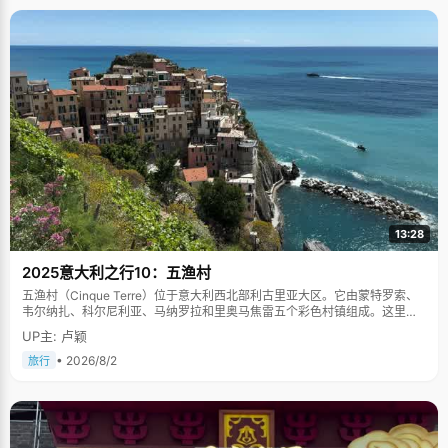
13:28
2025意大利之行10：五渔村
五渔村（Cinque Terre）位于意大利西北部利古里亚大区。它由蒙特罗索、
韦尔纳扎、科尔尼利亚、马纳罗拉和里奥马焦雷五个彩色村镇组成。这里依
山傍海，房屋色彩斑斓，1997年被列为世界文化遗产。
UP主: 卢颖
• 2026/8/2
旅行