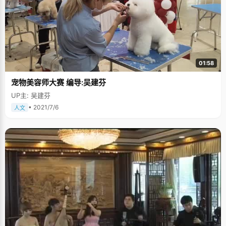
01:58
宠物美容师大赛 编导:吴建芬
UP主: 吴建芬
• 2021/7/6
人文