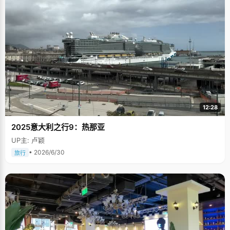
12:28
2025意大利之行9：热那亚
UP主: 卢颖
• 2026/6/30
旅行