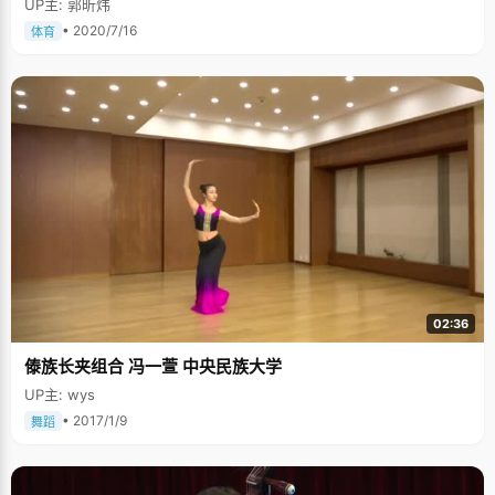
UP主: 郭昕炜
• 2020/7/16
体育
02:36
傣族长夹组合 冯一萱 中央民族大学
UP主: wys
• 2017/1/9
舞蹈