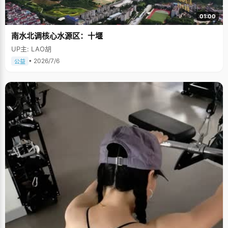
01:00
南水北调核心水源区：十堰
UP主: LAO胡
• 2026/7/6
公益