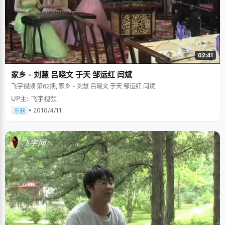
02:41
家乡 - 刘慧 吕晓文 于天 邹运红 闫斌
飞宇视频 第62期, 家乡 - 刘慧 吕晓文 于天 邹运红 闫斌
UP主: 飞宇视频
• 2010/4/11
乐器