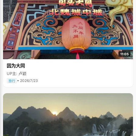
11:05
因为大同
UP主: 卢颖
• 2026/7/23
旅行