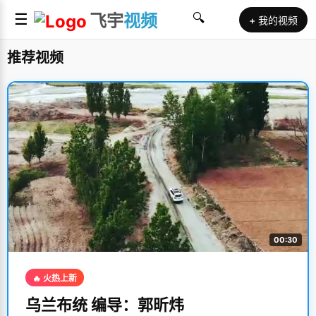
☰
飞宇
视频
🔍
+ 我的视频
推荐视频
00:30
🔥 火热上新
乌兰布统 编导：郭昕炜