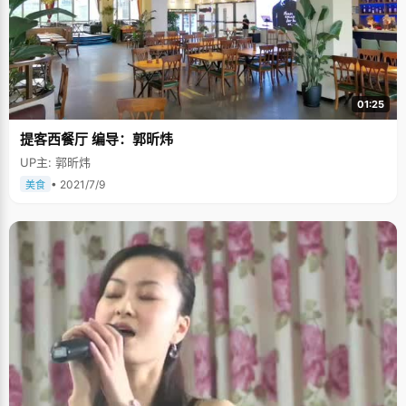
01:25
提客西餐厅 编导：郭昕炜
UP主: 郭昕炜
• 2021/7/9
美食