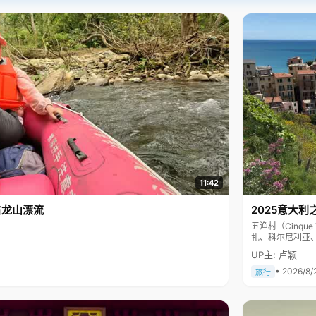
11:42
古龙山漂流
2025意大利
五渔村（Cinq
扎、科尔尼利亚
色彩斑斓，199
UP主: 卢颖
• 2026/8/
旅行