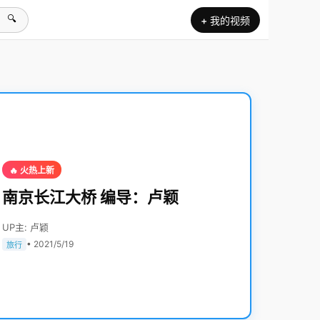
🔍
+ 我的视频
🔥 火热上新
南京长江大桥 编导：卢颖
UP主: 卢颖
• 2021/5/19
旅行