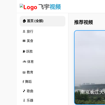
飞宇
视频
🏠 首页 (全部)
推荐视频
🚢 旅行
🍔 美食
⛽ 跃胜
🚲 体育
📖 教育
💃 舞蹈
🎵 歌曲
🎸 乐器