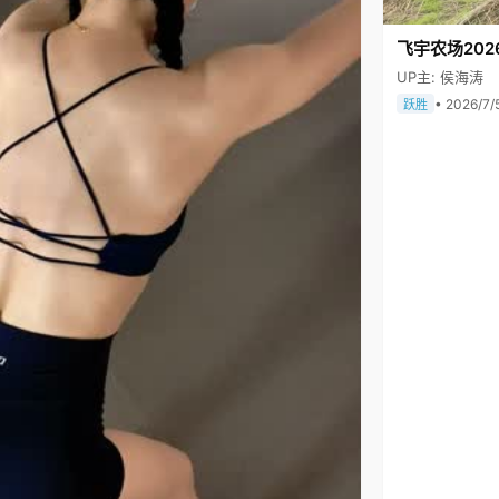
飞宇农场202
UP主: 侯海涛
• 2026/7/
跃胜