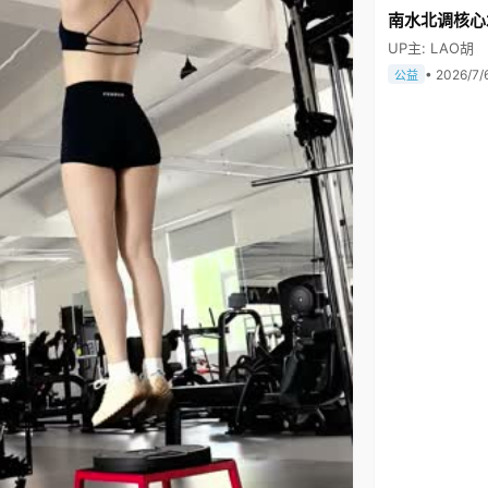
南水北调核心
UP主: LAO胡
• 2026/7/
公益