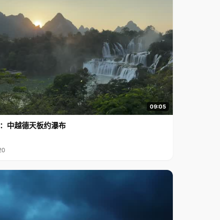
09:05
行2：中越德天板约瀑布
20