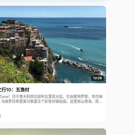
13:28
之行10：五渔村
ue Terre）位于意大利西北部利古里亚大区。它由蒙特罗索、韦尔纳
、马纳罗拉和里奥马焦雷五个彩色村镇组成。这里依山傍海，房屋
7年被列为世界文化遗产。
2