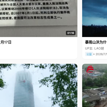
01:16
月17日
暴雨山洪为什
UP主: LAO胡
• 2026/7/
公益