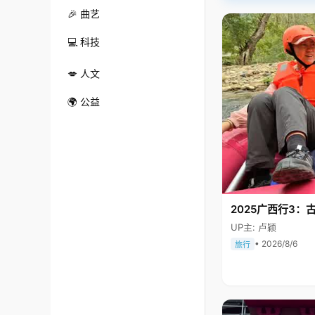
🎉 曲艺
💻 科技
💋 人文
🌍 公益
2025广西行3：
UP主: 卢颖
• 2026/8/6
旅行