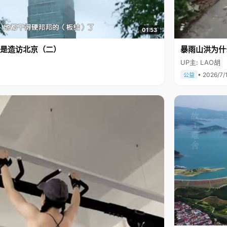
01:53
是造访北京（二）
暴雨山洪为什
UP主: LAO胡
• 2026/7/
公益