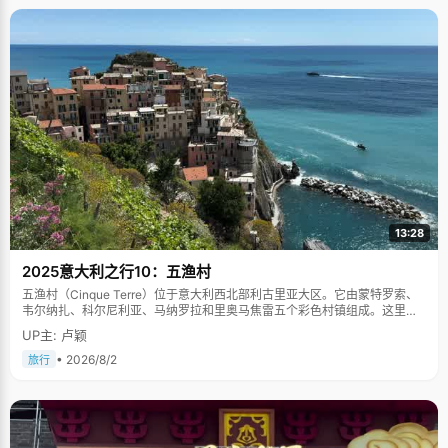
13:28
2025意大利之行10：五渔村
五渔村（Cinque Terre）位于意大利西北部利古里亚大区。它由蒙特罗索、
韦尔纳扎、科尔尼利亚、马纳罗拉和里奥马焦雷五个彩色村镇组成。这里依
山傍海，房屋色彩斑斓，1997年被列为世界文化遗产。
UP主: 卢颖
• 2026/8/2
旅行