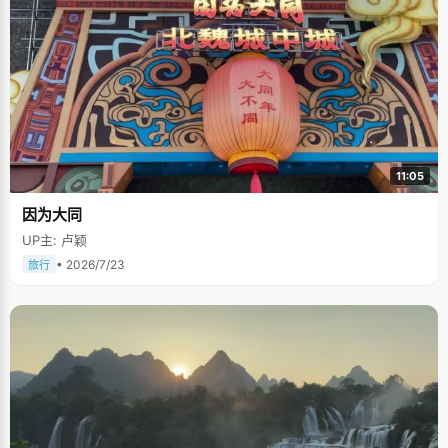
11:05
因为大同
UP主: 卢颖
• 2026/7/23
旅行