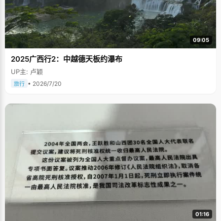
09:05
2025广西行2：中越德天板约瀑布
UP主: 卢颖
• 2026/7/20
旅行
01:16