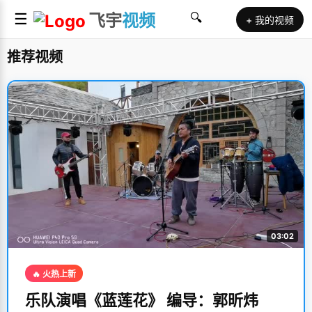
☰
飞宇
视频
🔍
+ 我的视频
推荐视频
03:02
🔥 火热上新
乐队演唱《蓝莲花》 编导：郭昕炜