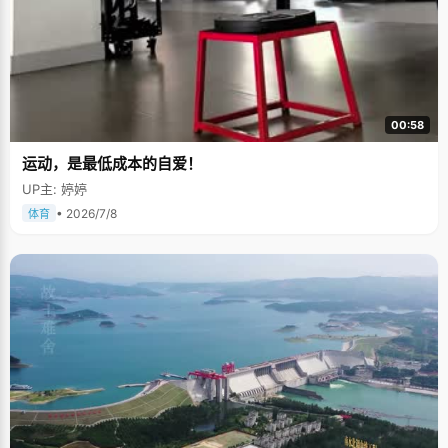
00:58
运动，是最低成本的自爱！
UP主: 婷婷
• 2026/7/8
体育