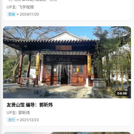
UP主: 飞宇视频
• 2009/11/20
歌曲
04:48
友贤山馆 编导：郭昕炜
UP主: 郭昕炜
• 2021/12/23
旅行