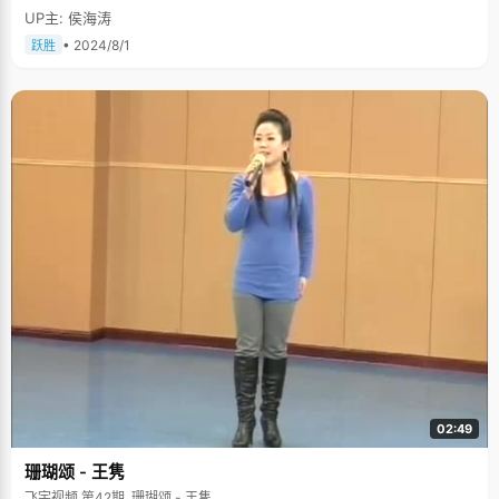
UP主: 侯海涛
• 2024/8/1
跃胜
02:49
珊瑚颂 - 王隽
飞宇视频 第42期, 珊瑚颂 - 王隽