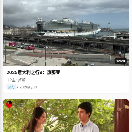
12:28
2025意大利之行9：热那亚
UP主: 卢颖
• 2026/6/30
旅行