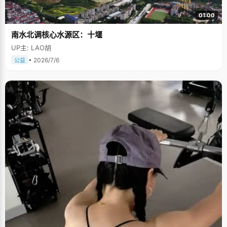
01:00
南水北调核心水源区：十堰
UP主: LAO胡
• 2026/7/6
公益