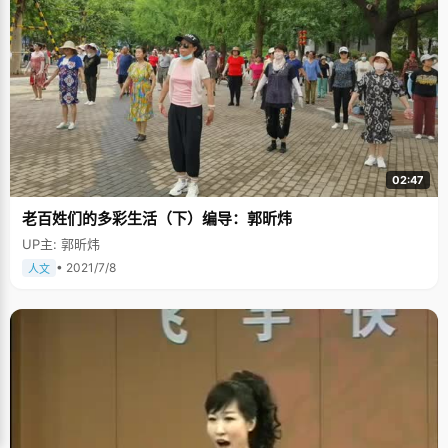
02:47
老百姓们的多彩生活（下）编导：郭昕炜
UP主: 郭昕炜
• 2021/7/8
人文