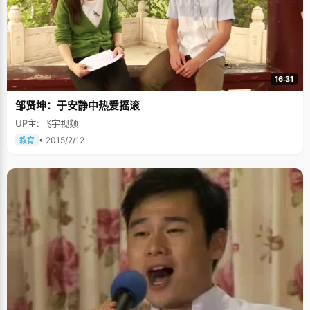
16:31
邹贤坤：于安静中热爱摇滚
UP主: 飞宇视频
• 2015/2/12
教育