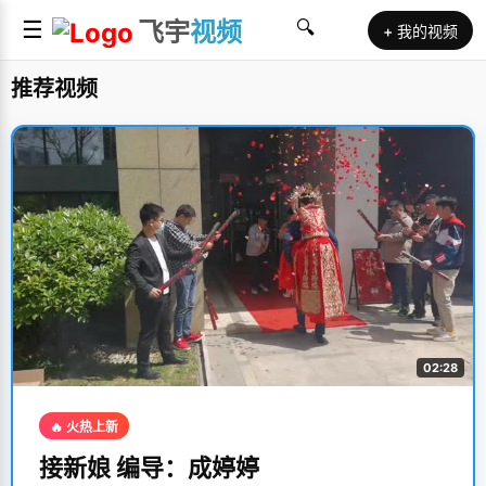
☰
飞宇
视频
🔍
+ 我的视频
推荐视频
02:28
🔥 火热上新
接新娘 编导：成婷婷