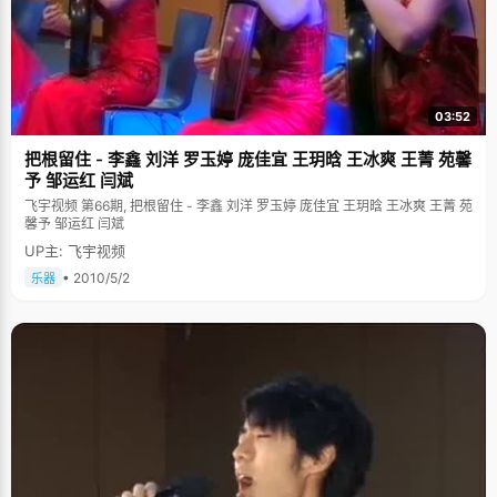
03:52
把根留住 - 李鑫 刘洋 罗玉婷 庞佳宜 王玥晗 王冰爽 王菁 苑馨
予 邹运红 闫斌
飞宇视频 第66期, 把根留住 - 李鑫 刘洋 罗玉婷 庞佳宜 王玥晗 王冰爽 王菁 苑
馨予 邹运红 闫斌
UP主: 飞宇视频
• 2010/5/2
乐器