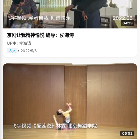
04:29
京剧让我精神愉悦 编导：侯海涛
UP主: 侯海涛
• 2022/5/6
人文
05:02