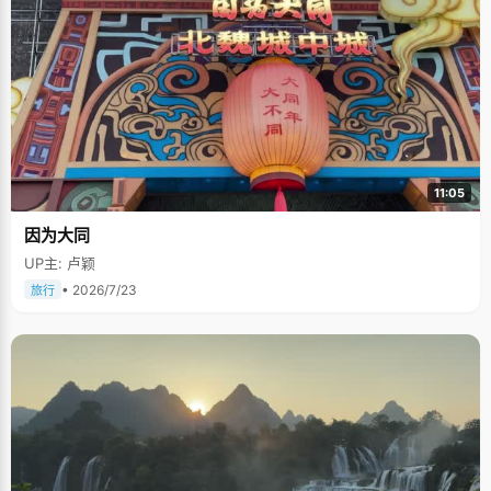
11:05
因为大同
UP主: 卢颖
• 2026/7/23
旅行