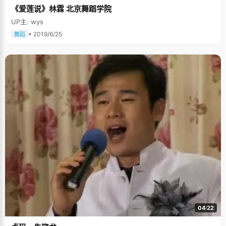
《爱莲说》林霖 北京舞蹈学院
UP主: wys
• 2019/6/25
舞蹈
04:22