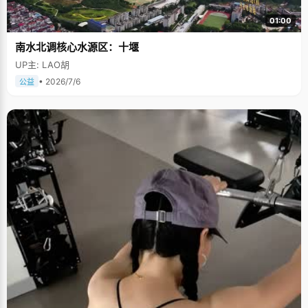
01:00
南水北调核心水源区：十堰
UP主: LAO胡
• 2026/7/6
公益