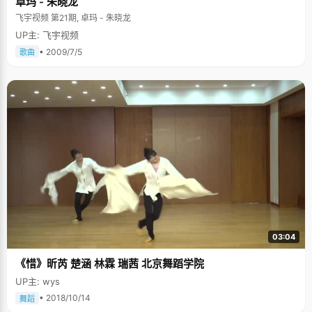
卓玛 - 朱晓龙
飞宇视频 第21期, 卓玛 - 朱晓龙
UP主: 飞宇视频
• 2009/7/5
歌曲
03:04
《惜》昕芮 楚涵 林霖 瑞茜 北京舞蹈学院
UP主: wys
• 2018/10/14
舞蹈