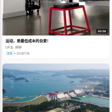
00:58
运动，是最低成本的自爱！
UP主: 婷婷
• 2026/7/8
体育