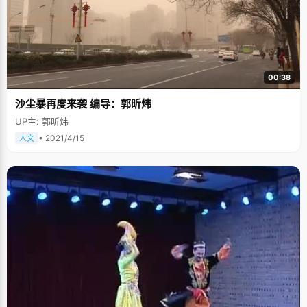
00:38
沙尘暴再度来袭 编导：郭昕炜
UP主: 郭昕炜
• 2021/4/15
人文