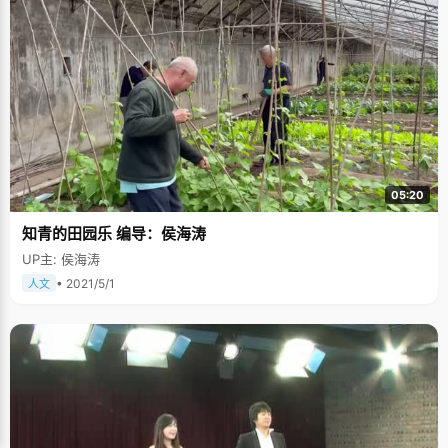
05:20
知青的田园乐 编导：侯海涛
UP主: 侯海涛
• 2021/5/1
人文