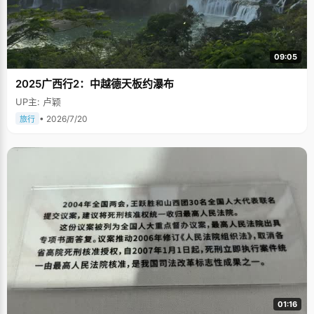
09:05
2025广西行2：中越德天板约瀑布
UP主: 卢颖
• 2026/7/20
旅行
01:16