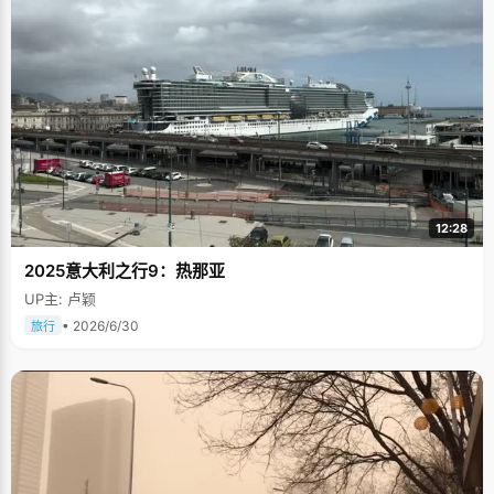
12:28
2025意大利之行9：热那亚
UP主: 卢颖
• 2026/6/30
旅行