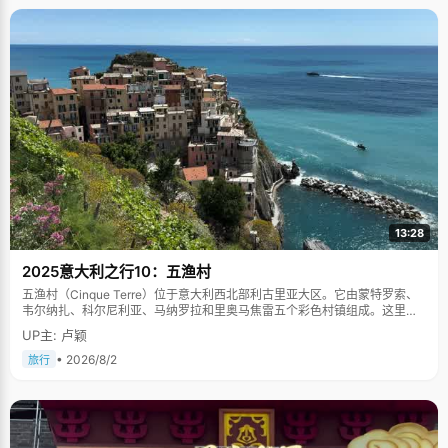
13:28
2025意大利之行10：五渔村
五渔村（Cinque Terre）位于意大利西北部利古里亚大区。它由蒙特罗索、
韦尔纳扎、科尔尼利亚、马纳罗拉和里奥马焦雷五个彩色村镇组成。这里依
山傍海，房屋色彩斑斓，1997年被列为世界文化遗产。
UP主: 卢颖
• 2026/8/2
旅行