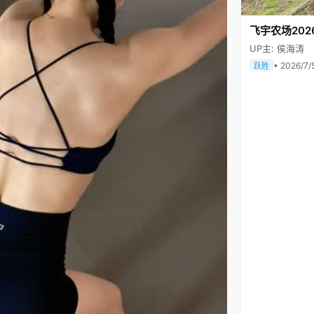
飞宇农场202
UP主: 侯海涛
• 2026/7/
跃胜