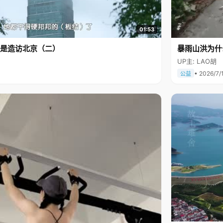
01:53
是造访北京（二）
暴雨山洪为什
UP主: LAO胡
• 2026/7/
公益