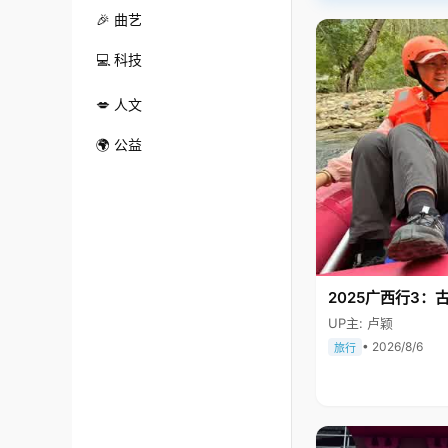
🎉 曲艺
💻 科技
💋 人文
🌍 公益
2025广西行3：
UP主: 卢颖
• 2026/8/6
旅行