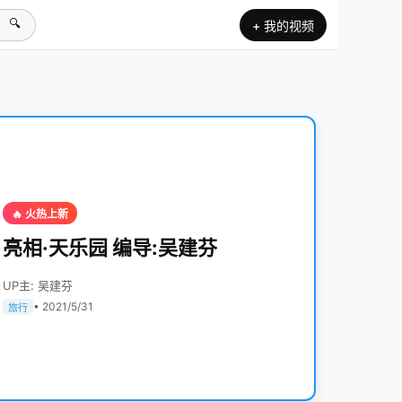
🔍
+ 我的视频
🔥 火热上新
亮相·天乐园 编导:吴建芬
UP主: 吴建芬
• 2021/5/31
旅行