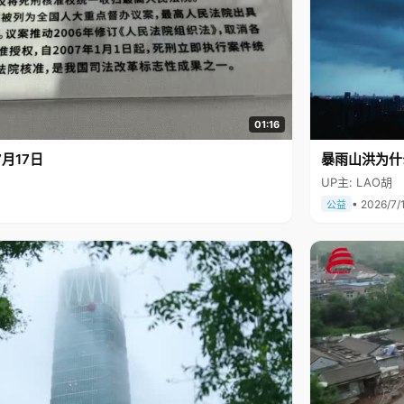
01:16
月17日
暴雨山洪为什
UP主: LAO胡
• 2026/7/
公益