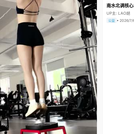
南水北调核心
UP主: LAO胡
• 2026/7/
公益