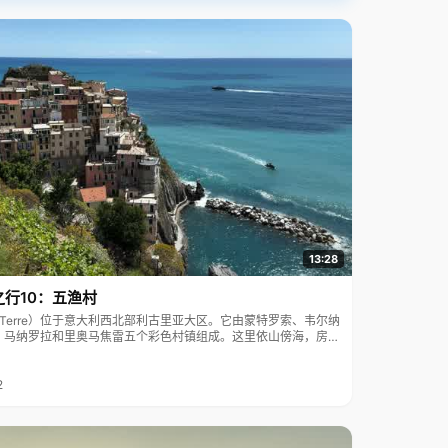
13:28
之行10：五渔村
ue Terre）位于意大利西北部利古里亚大区。它由蒙特罗索、韦尔纳
、马纳罗拉和里奥马焦雷五个彩色村镇组成。这里依山傍海，房屋
7年被列为世界文化遗产。
2