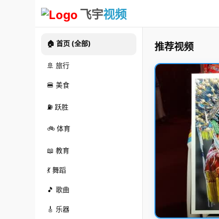
飞宇
视频
🏠 首页 (全部)
推荐视频
🚢 旅行
🍔 美食
⛽ 跃胜
🚲 体育
📖 教育
💃 舞蹈
🎵 歌曲
🎸 乐器