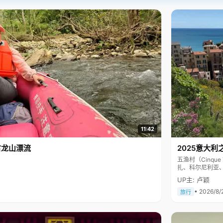
11:42
古龙山漂流
2025意大利
五渔村（Cinq
扎、科尔尼利亚
色彩斑斓，199
UP主: 卢颖
• 2026/8/
旅行