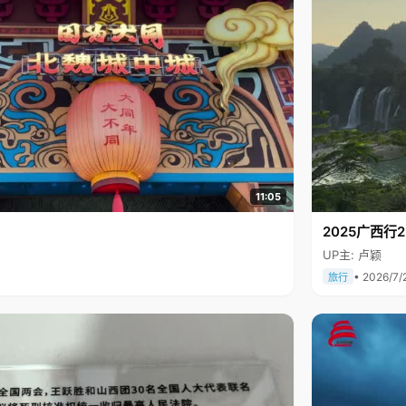
11:05
2025广西
UP主: 卢颖
• 2026/7/
旅行