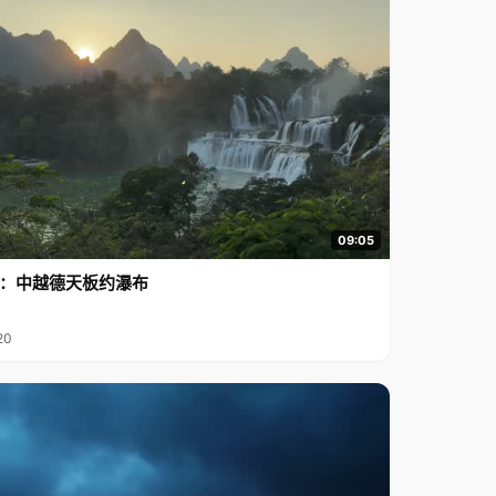
09:05
行2：中越德天板约瀑布
20