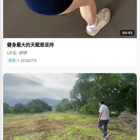
00:52
健身最大的天赋是坚持
UP主: 婷婷
• 2026/7/5
体育