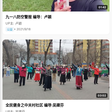
01:42
九一八防空警报 编导：卢颖
UP主: 卢颖
• 2021/9/18
公益
03:02
全民健身之中关村社区 编导:吴建芬
UP主: 吴建芬