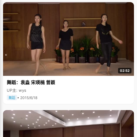
02:52
舞蹈：袁淼 宋瑛楠 曾颖
UP主: wys
• 2015/6/18
舞蹈