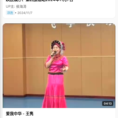
UP主: 侯海涛
• 2024/11/7
跃胜
04:13
爱我中华 - 王隽