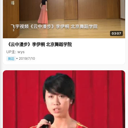
03:07
《云中漫步》李伊桐 北京舞蹈学院
UP主: wys
• 2019/7/10
舞蹈