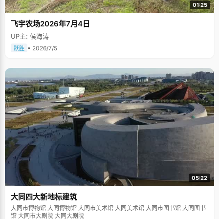
01:25
飞宇农场2026年7月4日
UP主: 侯海涛
• 2026/7/5
跃胜
05:22
大同四大新地标建筑
大同市博物馆 大同博物馆 大同市美术馆 大同美术馆 大同市图书馆 大同图书
馆 大同市大剧院 大同大剧院