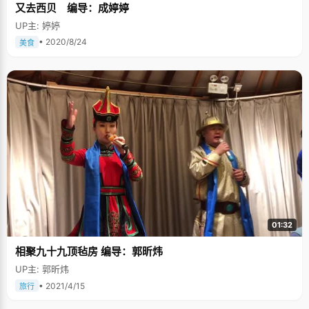
又去西贝 编导：成婷婷
UP主: 婷婷
• 2020/8/24
美食
01:32
相聚九十九顶毡房 编导：郭昕炜
UP主: 郭昕炜
• 2021/4/15
旅行