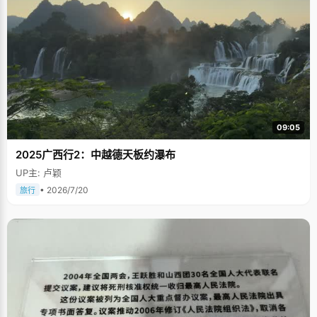
09:05
2025广西行2：中越德天板约瀑布
UP主: 卢颖
• 2026/7/20
旅行