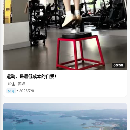
00:58
运动，是最低成本的自爱！
UP主: 婷婷
• 2026/7/8
体育