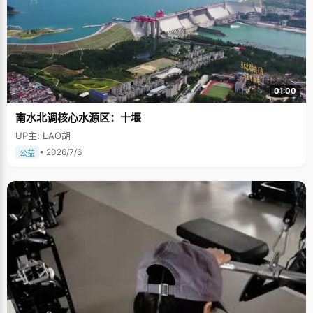
01:00
南水北调核心水源区：十堰
UP主: LAO胡
• 2026/7/6
公益