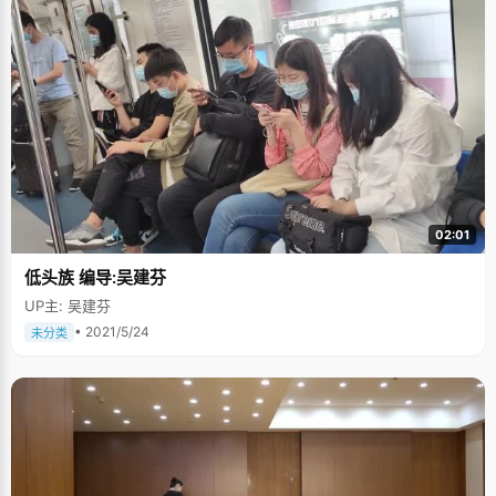
02:01
低头族 编导:吴建芬
UP主: 吴建芬
• 2021/5/24
未分类