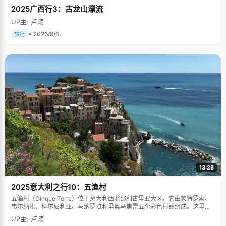
2025广西行3：古龙山漂流
UP主: 卢颖
• 2026/8/6
旅行
13:28
2025意大利之行10：五渔村
五渔村（Cinque Terre）位于意大利西北部利古里亚大区。它由蒙特罗索、
韦尔纳扎、科尔尼利亚、马纳罗拉和里奥马焦雷五个彩色村镇组成。这里依
山傍海，房屋色彩斑斓，1997年被列为世界文化遗产。
UP主: 卢颖