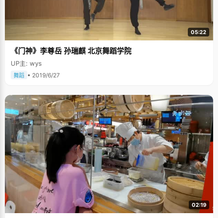
05:22
《门神》李尊岳 孙瑞麒 北京舞蹈学院
UP主: wys
• 2019/6/27
舞蹈
02:19