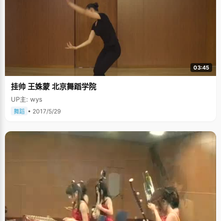
却也是残酷的挑战，每个面对它的人都要承受很多的压力。每次遇到很大压
力，或是考试失败的时候，康静就会挑一些悲伤的音乐、电影或者小说来
看，跟着里边的情节大哭一场，"有时候压力特别大的时候，就有意识的让自
己哭出来，释放情绪。"不过哭过以后，她又会找一些励志的书或者电影，激
励自己振作起来，比如《灰姑娘的玻璃手机》，剧中女主角那句"Tomorrow
is another day！"一直鼓舞着康静走过了高考之前最难熬的日子。 时隔一年
半，高中状元的喜悦已经没有那么清晰和触动人心了，不过高考的过程确是
一段人生中不可多得的记忆，因为在这里，蚕蛹最终蜕变成美丽的蝴蝶，今
03:45
天，站在眼前的康静，变得更加自信，魅力和生气。再过半个学期，康静就
要作为交换学生去澳大利亚墨尔本大学进行一年的学习了，在那里，她将获
挂帅 王姝蒙 北京舞蹈学院
得更多不一样的生活和学习体验。
UP主: wys
• 2017/5/29
舞蹈