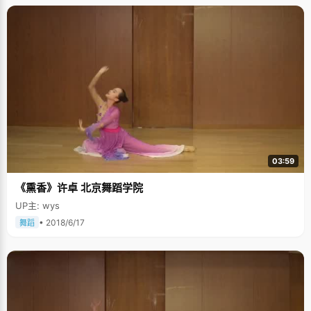
慕极了，于是向妈妈提出了学习电子琴的要求，并凭借着自己的兴趣和积极
的学习态度，进步很快。在电子琴八、九级考试的时候，康静突然感觉考试
的曲子变得很难起来，怎么努力，似乎都弹不好。康静清楚的记得，那是一
个大冬天，因为一首曲子没有弹好，老师要求重新练习，康静突然萌发了想
放弃的念头。这时候，妈妈就坐在康静身边，用严厉的态度督促她，不弹好
不许玩。就这样，康静一边哭着一边弹，在琴台前整整坐了八个小时。第二
天，再弹那首曲子的时候，旋律变得熟悉而且流畅，连老师也忍不住连连夸
奖。康静说："每次学习一样东西的时候，妈妈都会对我说，一定要坚持下
去。在学琴的过程中，妈妈培养了我绝不放弃的精神，不管遇到多大的困
难，吃了多少苦，坚持到底就是胜利，对学习上养成一种良好的学习习惯也
很有帮助。"现在，康静每次坐在钢琴前优雅自然的弹出优美的旋律的时候，
都能想起当初那个难熬的八小时，在状元的光环背后，也只有康静自己知
道，要比别人要付出更多的泪水和汗水。 充分利用每一分钟时间 说到学习方
法，康静说，学习效率很重要，时间投入多少并不重要，重要的是在单位时
03:59
间内能学到多少东西。康静特别擅长充分利用每一分钟的时间，把零散的时
间都利用起来。从初中开始，当大家休息聊天的时候，她就一个人默默的背
《熏香》许卓 北京舞蹈学院
英语。康静的家离学校有一个半小时的路程，每次回家，她都会带上随身听
和英语书，在车上学习。就算是中午到食堂排队打饭时候的一两分钟，她也
UP主: wys
会背几个单词，或是回忆一个数学公式。"这些时间虽然很小很散，累积起来
也学到了很多东西，而且短时间内强记忆，提高了学习效率。" 不要以为康静
• 2018/6/17
舞蹈
是个只懂得苦读书的女孩，她这么争分夺秒的学习，其实是为了在周末的时
候挤出大块的时间做自己喜欢的事情。康静说，初中高中都是很辛苦的度
过，不过每个周末回家，她都会放松自己在一个星期来紧绷的神经，完全不
学习，睡懒觉，看电影，看小说，"放松自己一两天，再回到学校的时候就重
新振作起来。"康静的爸爸妈妈非常了解女儿的个性，也特别相信女儿，所以
对女儿周末的小放纵给予了很多的理解，经常带她出去散心，吃大餐。康静
说："每个星期在学校很辛苦的时候，都会想着前面有一个很美好的东西等着
自己，做起事情来就会有个盼头。" 郁闷了就逼自己哭出来 高考是一种机遇