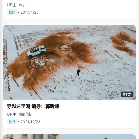
UP主: wys
• 2017/4/25
舞蹈
01:21
穿越达里湖 编导：郭昕炜
UP主: 郭昕炜
• 2021/12/23
旅行