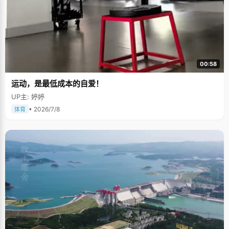
00:58
运动，是最低成本的自爱！
UP主: 婷婷
• 2026/7/8
体育