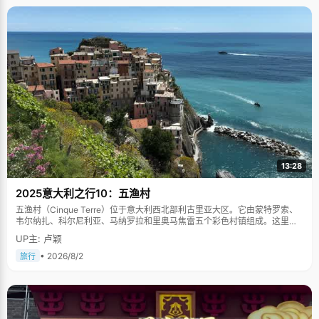
13:28
2025意大利之行10：五渔村
五渔村（Cinque Terre）位于意大利西北部利古里亚大区。它由蒙特罗索、
韦尔纳扎、科尔尼利亚、马纳罗拉和里奥马焦雷五个彩色村镇组成。这里依
山傍海，房屋色彩斑斓，1997年被列为世界文化遗产。
UP主: 卢颖
• 2026/8/2
旅行