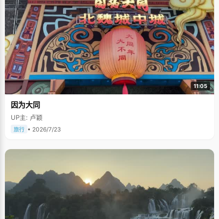
11:05
因为大同
UP主: 卢颖
• 2026/7/23
旅行