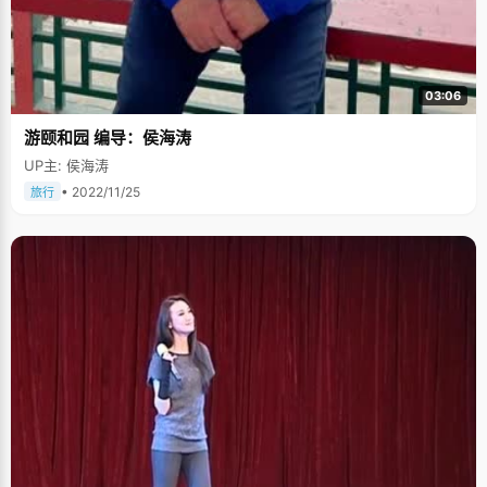
03:06
游颐和园 编导：侯海涛
UP主: 侯海涛
• 2022/11/25
旅行