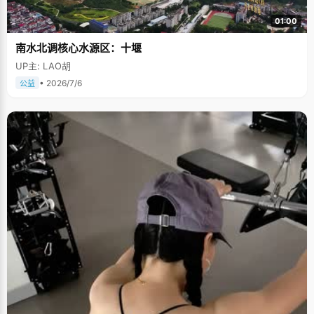
01:00
南水北调核心水源区：十堰
UP主: LAO胡
• 2026/7/6
公益