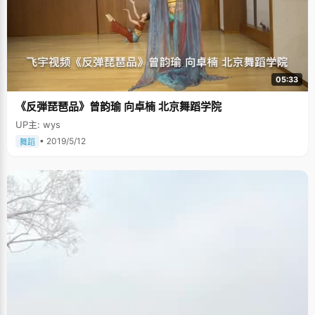
05:33
《反弾琵琶品》曾韵瑜 向卓楠 北京舞蹈学院
UP主: wys
• 2019/5/12
舞蹈