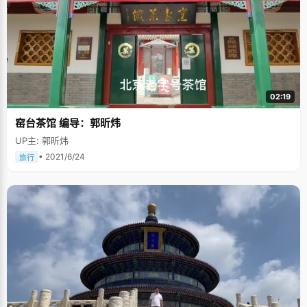
02:19
窑台茶馆 编导：郭昕炜
UP主: 郭昕炜
• 2021/6/24
旅行