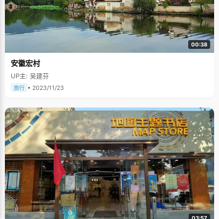
00:38
安徽宏村
UP主: 吴建芬
• 2023/11/23
旅行
03:57