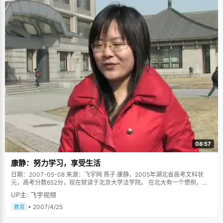
08:57
康静：努力学习，享受生活
日期：2007-05-08 来源：飞宇网 燕子 康静，2005年湖北省高考文科状
元，高考分数652分，现在就读于北京大学法学院。 在北大有一个惯例，只
要是高考状元，都可以在入学的时候重新选择自己的专业，不过康静还是依
UP主: 飞宇视频
然坚持自己开始的决定，法学院，做一个正义的捍卫者。 多才多艺喜欢音乐
康静是个多才多艺的女孩，除了优异的学习成绩以外，还取得了电子琴10
• 2007/4/25
教育
级，钢琴10级的证书，这个特长让康静在人才济济的北大里，感觉到了一丝
丝的优势。四岁的时候，看到别的小孩子用电子琴弹出动听的音乐，康静羡