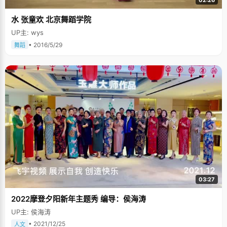
02:26
水 张童欢 北京舞蹈学院
UP主: wys
• 2016/5/29
舞蹈
03:27
2022摩登夕阳新年主题秀 编导：侯海涛
UP主: 侯海涛
• 2021/12/25
人文