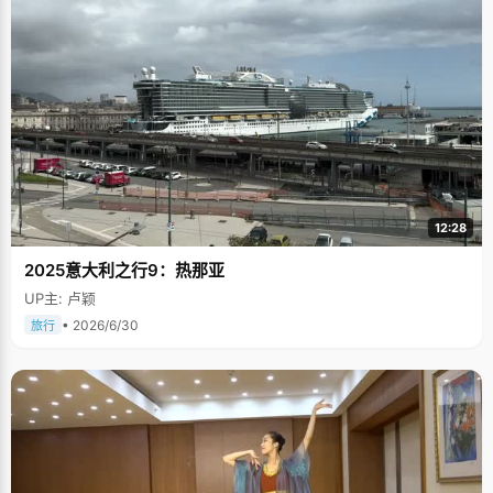
12:28
2025意大利之行9：热那亚
UP主: 卢颖
• 2026/6/30
旅行