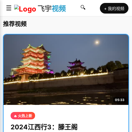
☰
飞宇
视频
🔍
+ 我的视频
推荐视频
05:33
🔥 火热上新
2024江西行3：滕王阁