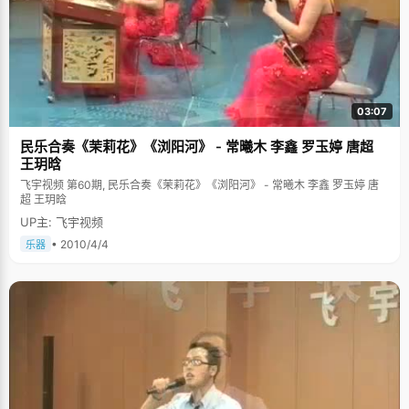
03:07
民乐合奏《茉莉花》《浏阳河》 - 常曦木 李鑫 罗玉婷 唐超
王玥晗
飞宇视频 第60期, 民乐合奏《茉莉花》《浏阳河》 - 常曦木 李鑫 罗玉婷 唐
超 王玥晗
UP主: 飞宇视频
• 2010/4/4
乐器