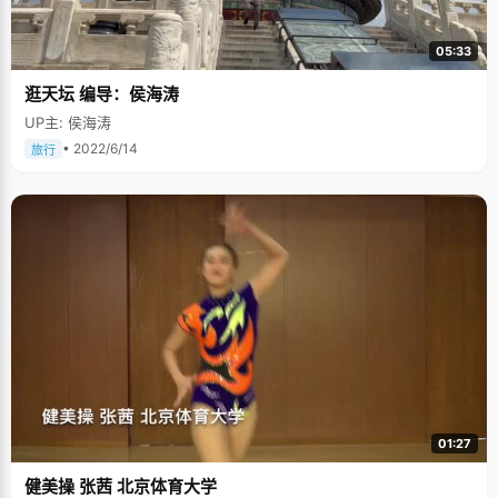
05:33
逛天坛 编导：侯海涛
UP主: 侯海涛
• 2022/6/14
旅行
01:27
健美操 张茜 北京体育大学