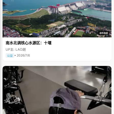
01:00
南水北调核心水源区：十堰
UP主: LAO胡
• 2026/7/6
公益