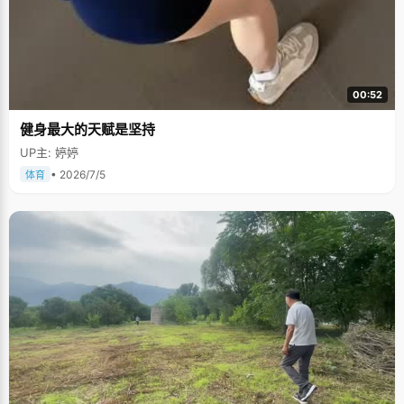
00:52
健身最大的天赋是坚持
UP主: 婷婷
• 2026/7/5
体育