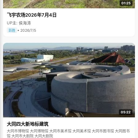
01:25
飞宇农场2026年7月4日
UP主: 侯海涛
• 2026/7/5
跃胜
05:22
大同四大新地标建筑
大同市博物馆 大同博物馆 大同市美术馆 大同美术馆 大同市图书馆 大同图书
馆 大同市大剧院 大同大剧院