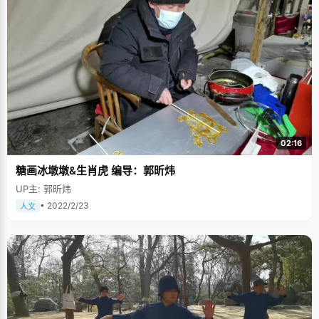
02:16
糖画冰墩墩&生肖虎 编导：郭昕炜
UP主: 郭昕炜
• 2022/2/23
人文