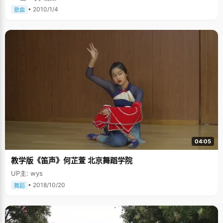
• 2010/1/4
歌曲
04:05
教学版《笛声》何芷萱 北京舞蹈学院
UP主: wys
• 2018/10/20
舞蹈