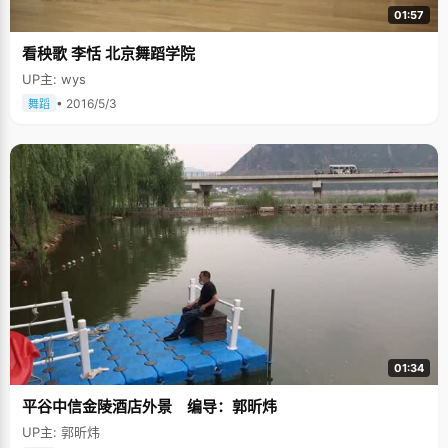
01:57
看秧歌 李恬 北京舞蹈学院
UP主: wys
• 2016/5/3
舞蹈
01:34
平谷中信金陵酒店外景 编导：郭昕炜
UP主: 郭昕炜