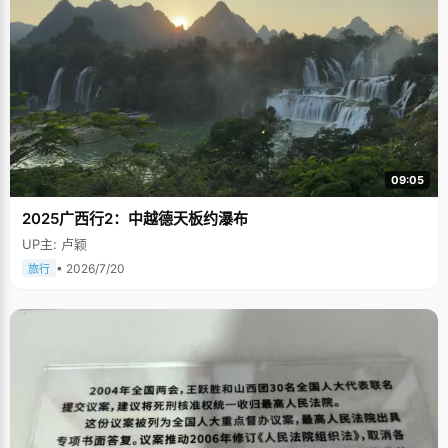
09:05
2025广西行2：中越德天板约瀑布
UP主: 卢颖
• 2026/7/20
旅行