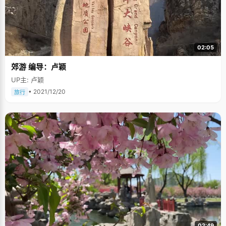
02:05
郊游 编导：卢颖
UP主: 卢颖
• 2021/12/20
旅行
02:49