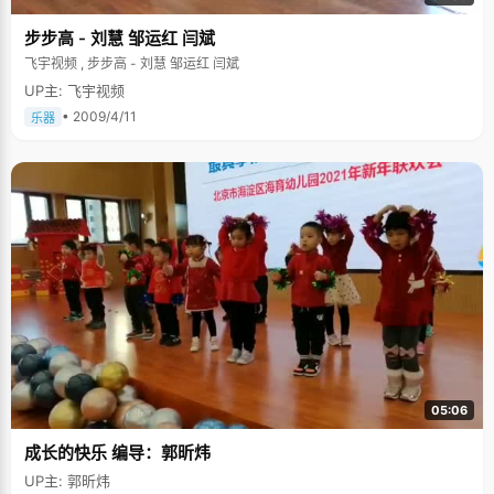
步步高 - 刘慧 邹运红 闫斌
飞宇视频 , 步步高 - 刘慧 邹运红 闫斌
UP主: 飞宇视频
• 2009/4/11
乐器
05:06
成长的快乐 编导：郭昕炜
UP主: 郭昕炜