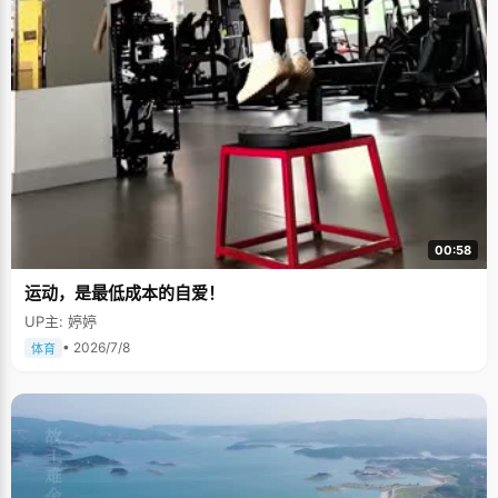
00:58
运动，是最低成本的自爱！
UP主: 婷婷
• 2026/7/8
体育