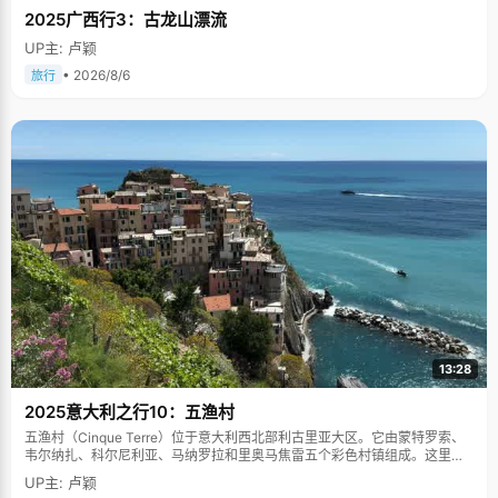
2025广西行3：古龙山漂流
UP主: 卢颖
• 2026/8/6
旅行
13:28
2025意大利之行10：五渔村
五渔村（Cinque Terre）位于意大利西北部利古里亚大区。它由蒙特罗索、
韦尔纳扎、科尔尼利亚、马纳罗拉和里奥马焦雷五个彩色村镇组成。这里依
山傍海，房屋色彩斑斓，1997年被列为世界文化遗产。
UP主: 卢颖