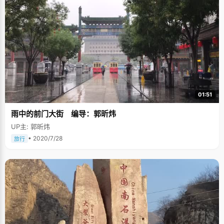
01:51
雨中的前门大街 编导：郭昕炜
UP主: 郭昕炜
• 2020/7/28
旅行