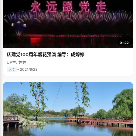
01:22
庆建党100周年烟花预演 编导：成婷婷
UP主: 婷婷
• 2021/6/23
人文