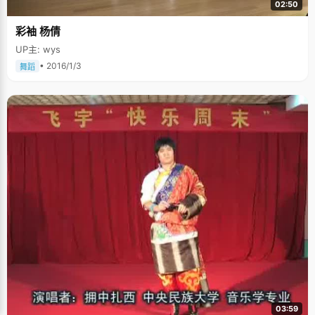
02:50
彩袖 杨倩
UP主: wys
• 2016/1/3
舞蹈
03:59