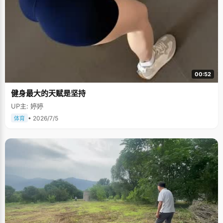
00:52
健身最大的天赋是坚持
UP主: 婷婷
• 2026/7/5
体育