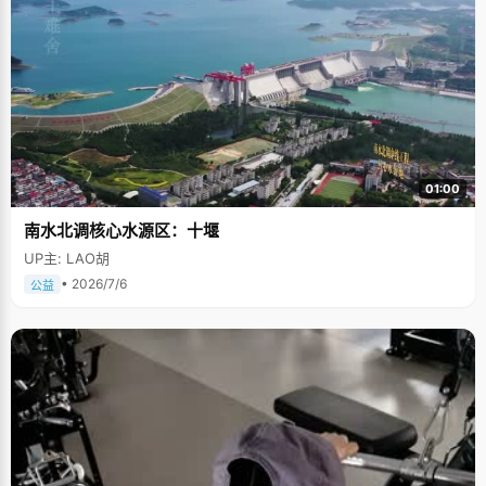
01:00
南水北调核心水源区：十堰
UP主: LAO胡
• 2026/7/6
公益