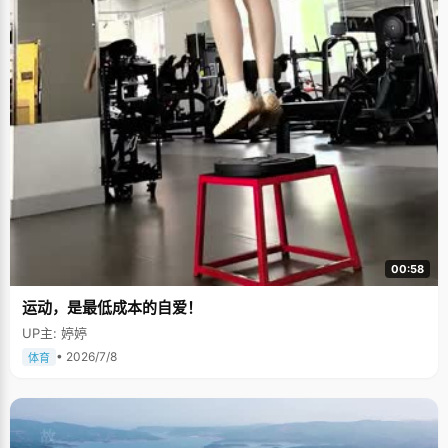
00:58
运动，是最低成本的自爱！
UP主: 婷婷
• 2026/7/8
体育