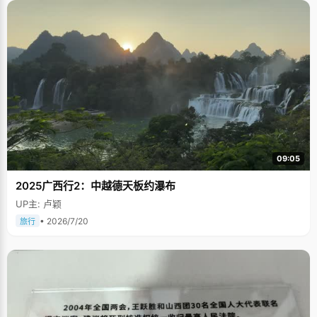
09:05
2025广西行2：中越德天板约瀑布
UP主: 卢颖
• 2026/7/20
旅行