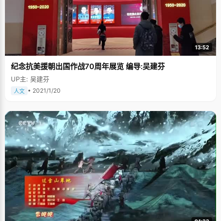
学院钢琴九级（满级）。吴茗说，"很多同学都会羡慕我坚持学完了钢琴，这
归功于我的爸爸妈妈，就是在他们如此严格密不透风的监视下，虽然童年记
忆被钢琴代替了，但让我拥有了一门特长。" 家长对孩子总是有着热切的希
望，小时候，妈妈在送吴茗上幼儿园的路上，总是塞给吴茗一份报纸，教她
认字，读音，在上小学之前，吴茗已经认识好多字了。小学三年级以前，妈
妈对吴茗的学习十分关注，每天检查作业的质量，偶尔会出一些题目考考女
13:52
儿，或者教女儿一些新的知识。每天做作业的时候，妈妈都在一旁看着，学
习的间隙给吴茗做东西吃，"我记得那时候最经典的就是面包片蘸巧克力酱，
纪念抗美援朝出国作战70周年展览 编导:吴建芬
只要好好学习，就有美味吃，"吴茗很无奈的说，"我就是在如此的威逼利诱
下彻底沦陷了，但我好的学习习惯也是这时候养成的，只是那时候没有意识
UP主: 吴建芬
到而已，以后妈妈不管我了，我也会习惯性的按照这样的规律和要求学习。"
大概在上初中以后，看到吴茗学习成绩一直都很好，很稳定，妈妈才解除了
• 2021/1/20
人文
严密的督促行为。初中三年，吴茗的学习成绩一直稳定在全级前三，中考以
优异的成绩考入重点高中的重点班（全级前60名编在一个班）。在这个班级
里，迫于竞争，大家都在埋头苦读，没有朋友一起玩，吴茗感觉很孤独，每
天中午吃完饭，她都要去逛一会街才回教室。吴茗对妈妈抱怨说，这个班级
压力太大了，想转班级。妈妈说："你坚持到第一次考试看看，如果成绩好，
进步了你就留下来。"结果吴茗一下就考了全级第一名，没有理由再提转班级
了。这是一段小插曲，吴茗说，可能正是没有朋友陪着自己放纵，专心的学
了一个学期，才有了这样的好成绩吧。吴茗上课有个特点，从来不抄笔记，
她说如果抄笔记的话就听不到老师在讲什么了，所以总是打足了十二分精神
认真专注的听老师讲，以最快的速度理解课上的内容，为此，吴茗没少挨老
师说"不爱动笔"，吴茗承认有点懒的因素，但又理直气壮的说"笔记都记在脑
子里了，可以随时带着走"。 吴茗非常喜欢看电影和逛街，有一群关系非常好
的朋友，大家虽然不在一个班，但是关系"非常铁"，经常一起吃饭，一起出
去玩。吴茗说，"我们七个女生关系非常好，大家会写交换日子，写好一篇以
后就传给下一个人，下一个人可以在上一个人的日记旁写批注，并且每个人
都起了一个笔名，我的笔名叫&lsquo;小鱼&rsquo;，这是我们传递友谊和分