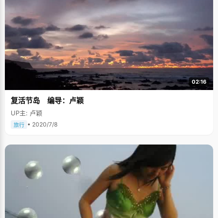
02:16
复活节岛 编导：卢颖
UP主: 卢颖
• 2020/7/8
旅行