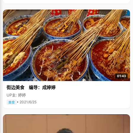
01:43
街边美食 编导：成婷婷
UP主: 婷婷
• 2021/6/25
美食