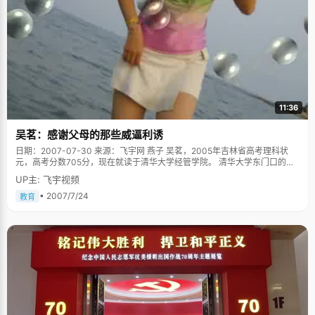
11:36
吴茗：感谢父母的那些威逼利诱
日期：2007-07-30 来源：飞宇网 燕子 吴茗，2005年吉林省高考理科状
元，高考分数705分，现在就读于清华大学经管学院。 清华大学东门口的那
家麦当劳，下午三点钟，考完学校里最后一门考试后，吴茗赶过来与我们会
UP主: 飞宇视频
面，还没等喘过气来，她就说开了，"真不好意思，我迟到了，我请你们吃冰
淇淋吧，"惹得大家忍俊不禁，真是个活泼又可爱的女生。 吴茗说，其实从
• 2007/7/24
教育
小，自己一直都是个非常乖巧的女生，因为爸爸妈妈管教得非常严格，她几
乎没有太多的时间去调皮。从三岁学钢琴开始，吴茗的课余生活就只剩下了
钢琴，只要不上学就与钢琴相伴。吴茗识谱能力很强，凭着一点灵性可以很
快将谱子记下来，老师对这个小孩子一度怜爱有加。但随着学习的东西越来
越多，曲子越来越难，日复一日的练习让吴茗感觉很枯燥，常常喊着不想
学，想放弃，甚至恨到有想砸钢琴的冲动，结果都遭到爸爸妈妈严厉的批
评，有时候甚至是皮肉之苦。每天放学后，吴茗在学校完成作业，爸爸妈妈
就把吴茗送到钢琴老师那去学习，然后等到下课再把吴茗接回家，不管刮风
下雨甚至冰雹都从未间断过。为了让吴茗能专心练习，妈妈从不看电视，在
一旁陪着，爸爸则拿本书坐在一旁。终于在五年级的时候，考完了中央音乐