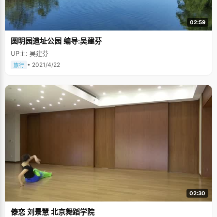
02:59
圆明园遗址公园 编导:吴建芬
UP主: 吴建芬
• 2021/4/22
旅行
02:30
傣恋 刘景慧 北京舞蹈学院