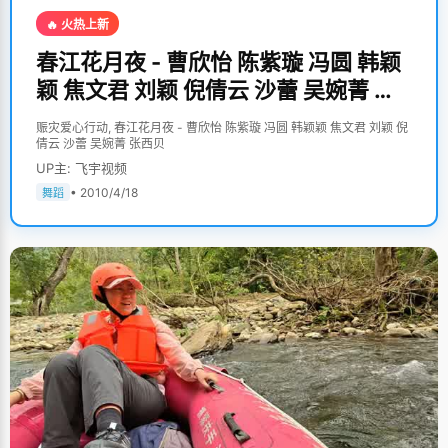
🔥 火热上新
春江花月夜 - 曹欣怡 陈紫璇 冯圆 韩颖
颖 焦文君 刘颖 倪倩云 沙蕾 吴婉菁 张
西贝
赈灾爱心行动, 春江花月夜 - 曹欣怡 陈紫璇 冯圆 韩颖颖 焦文君 刘颖 倪
倩云 沙蕾 吴婉菁 张西贝
UP主: 飞宇视频
• 2010/4/18
舞蹈