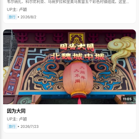
韦尔纳扎、科尔尼利亚、马纳罗拉和里奥马焦雷五个彩色村镇组成。这里依
山傍海，房屋色彩斑斓，1997年被列为世界文化遗产。
UP主: 卢颖
• 2026/8/2
旅行
11:05
因为大同
UP主: 卢颖
• 2026/7/23
旅行