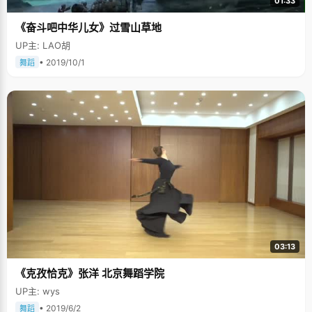
01:33
享秘密的方式"。 来到大学以后，吴茗的第一感觉就是"这里的人都是筛过
的"，每个人都特别优秀，每个人都有很多特长。但是现在做什么事情都没有
《奋斗吧中华儿女》过雪山草地
人陪了，吴茗突然有了一种孤独的感觉。刚上大学的时候，吴茗不会洗衣
服，把很多衣服放一起洗结果被染色了，左一块又一块，毁了很多衣服，什
UP主: LAO胡
么事情都要学着自己做了，大一的时候，吴茗经常想家，经常躲在被窝里
哭，两年的独立生活很好的锻炼了吴茗的自立自理能力。 在一个强者的环境
• 2019/10/1
舞蹈
里，要不就比别人更强，要不就无欲无求，吴茗不是个争强好胜的人，就像
她当时给自己起的笔名"小鱼"一样，希望能开心快乐的生活。吴茗非常喜欢
旅游，大学的每个假期她都会去旅行，杭州、苏州、西塘、南京、青岛、承
德&hellip;&hellip;吴茗能罗列出一大堆去过的地方，不过最让吴茗记忆深刻
的是大二时到过的西藏，在这个被称为"生命禁区"的地方，五千多米的海
拔，吴茗高原反应非常厉害，但凭着顽强的毅力挺了过去，"那里的天空真的
非常非常蓝，像洗过一样明净"。看到雄伟庄严的布达拉宫，藏族人虔诚的拜
首，五彩的经幡，吴茗感觉到一种洗剂心灵的感觉，所有的烦恼都显得微不
足道起来。这是吴茗感觉最有意义的一次履行，收获了纯净，战胜了生命的
极限。 分别的时候，吴茗告诉我们，下个学期，她将赴德国进行一个学期的
交换学习，一直以来她都非常向往去欧洲，这个难得的机会让她兴奋不已，
又可以见到很多有趣的东西了。我们衷心的祝福这个女孩在欧洲的学习一帆
风顺，收获成绩收获风景。
03:13
《克孜恰克》张洋 北京舞蹈学院
UP主: wys
• 2019/6/2
舞蹈