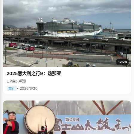
12:28
2025意大利之行9：热那亚
UP主: 卢颖
• 2026/6/30
旅行