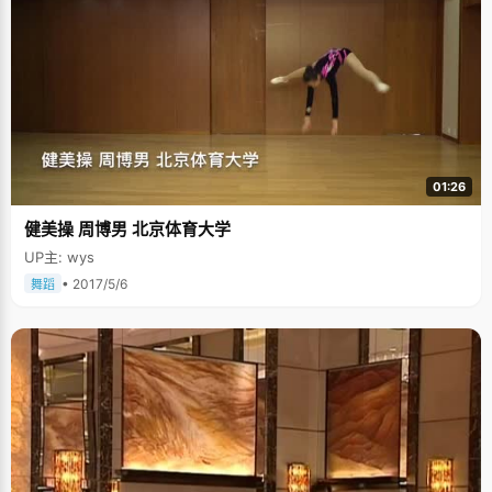
01:26
健美操 周博男 北京体育大学
UP主: wys
• 2017/5/6
舞蹈