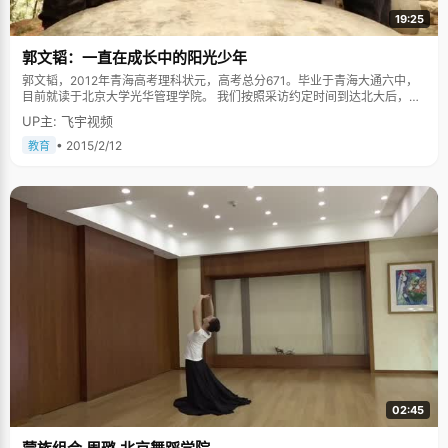
19:25
郭文韬：一直在成长中的阳光少年
郭文韬，2012年青海高考理科状元，高考总分671。毕业于青海大通六中，
目前就读于北京大学光华管理学院。 我们按照采访约定时间到达北大后，不
一会儿就看到一个骑车单车，身后背着吉他的清秀少年迎面而来。早在网上
UP主: 飞宇视频
看过了很多关于郭文韬的消息，这个被许多还在上高中的学生称为"校
草"、"男神"的大男孩，比我们想象中多了一些内敛和羞涩。 简单的成长环境
• 2015/2/12
教育
郭文韬的成长环境十分简单，父母都是老师，而他所接触的人几乎都是父母
的同事，他高中时的班主任就是小时候哄着他玩耍的人，而郭爸爸就是他的
生物老师。在一个这样简单的环境中成长起来，郭文韬会对周边的事物都充
满善意。郭文韬说爸妈对他最大的要求就是要守规矩、懂礼貌，在与他相处
的过程中，我们也能感觉到他的谦虚懂礼。 不同于其他同学的是，郭文韬只
有一所母校。幼儿园、小学、初中和高中，他都是在同一所学校中度过，按
照他自己的说法就是，在大通六中这所学校里的每一个教学楼和每一个角落
都有他的足迹，升学了也只是从这个楼换到另一个楼。 3、4月份开始冲刺
郭文韬的成绩从小到大一直很好，直到高三他依然在班里名列前茅。一次联
考，他在学校考了第一名，可是放到全省，自己的名次就已经低到不知道哪
里去了。"其实我当时觉得自己考得挺好的，只是没想到他们这么厉害。"郭
文韬坦言他是从这次联考后才开始更加努力的，"因为我一直很想来北大读
书，要想来北大，只能是全省的前几名。"郭文韬就是从3月底开始了自己的
最后冲刺，每天他都做大量的习题，过得充实而又有规律，"大概不算午觉的
话，每天就睡5、6个小时。"说起高三那段奋斗的日子，郭文韬的语气里明显
多了怀念。他也提到高中时候的自己只有一个目标，就是好好学习，但是大
02:45
学需要考虑和顾及的事情很多，很容易分心。 最爱吉他和羽毛球 郭文韬有着
属于自己的兴趣爱好，小时候在爷爷的要求下，他学习了很久的二胡。这个