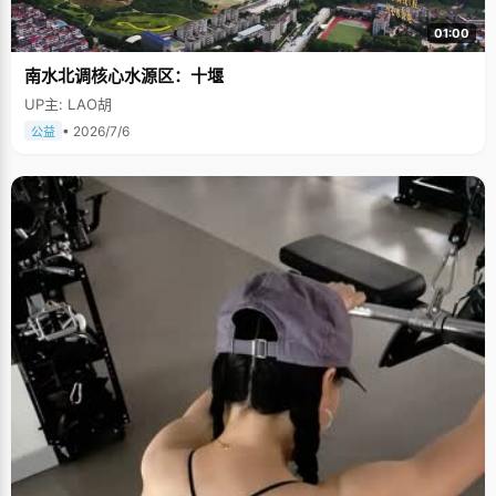
01:00
南水北调核心水源区：十堰
UP主: LAO胡
• 2026/7/6
公益