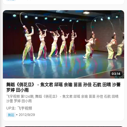
03:14
舞蹈《俏花旦》 - 焦文君 邱瑶 余瑜 苗苗 孙佳 石航 田晴 沙蕾
罗婷 田小雨
飞宇视频 第124期, 舞蹈《俏花旦》 - 焦文君 邱瑶 余瑜 苗苗 孙佳 石航 田晴
沙蕾 罗婷 田小雨
UP主: 飞宇视频
• 2012/9/29
舞蹈