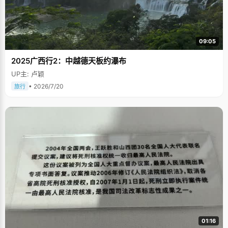
09:05
2025广西行2：中越德天板约瀑布
UP主: 卢颖
• 2026/7/20
旅行
01:16