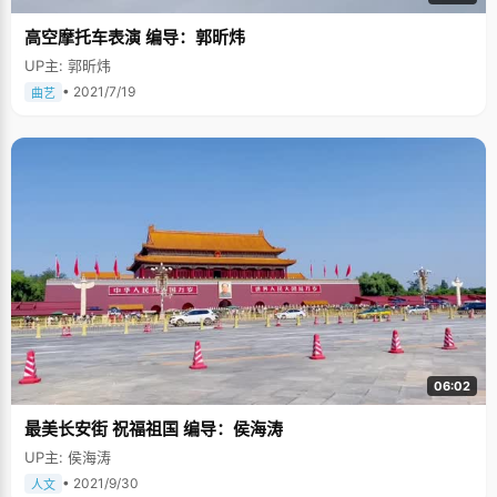
高空摩托车表演 编导：郭昕炜
UP主: 郭昕炜
• 2021/7/19
曲艺
06:02
最美长安街 祝福祖国 编导：侯海涛
UP主: 侯海涛
• 2021/9/30
人文