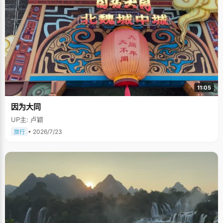
11:05
因为大同
UP主: 卢颖
• 2026/7/23
旅行