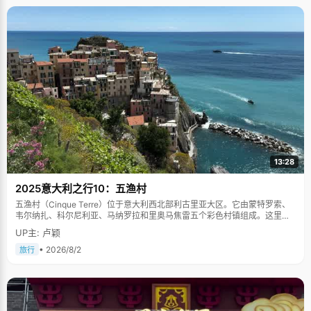
13:28
2025意大利之行10：五渔村
五渔村（Cinque Terre）位于意大利西北部利古里亚大区。它由蒙特罗索、
韦尔纳扎、科尔尼利亚、马纳罗拉和里奥马焦雷五个彩色村镇组成。这里依
山傍海，房屋色彩斑斓，1997年被列为世界文化遗产。
UP主: 卢颖
• 2026/8/2
旅行