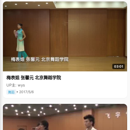
03:01
梅表姐 张馨元 北京舞蹈学院
UP主: wys
• 2017/5/6
舞蹈