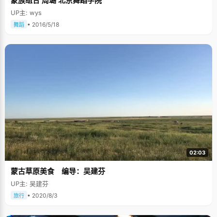
蒙族组合 周璐 北京舞蹈学院
伤感的民俗乐器实在不能令他提起兴趣。在坚持学习了一段时间之后，他开
始自学吉他。"喜欢它的声音，还觉得弹吉他的人比较帅。"这个才过完18岁
UP主: wys
生日的大男生说起这些的时候还会羞涩的笑一笑。一直以来，乒乓球是他最
喜欢的运动，"开始只是自己玩，后来在小学快要毕业的时候才接受正规的训
• 2016/5/18
舞蹈
练。"郭文韬这样告诉我们。来到北大之后，他就参加了乒乓球协会，并且在
陆陆续续地比赛中都取得了不俗的成绩。在他的言语中，我们都能感受到他
对乒乓球的热爱。 关于未来，郭文韬也有着自己的规划，这个大男生时刻记
挂着，要在完成自己的责任前提下，去多做一些新的尝试，做自己想做的事
情。未来很长，变数很大，我们祝愿郭文韬这个阳光少年能一直拥有这样的
灿烂笑容。
02:03
蒙古草原美食 编导：吴建芬
UP主: 吴建芬
• 2020/8/3
旅行