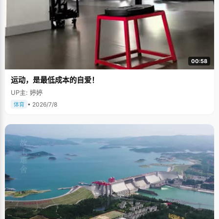
00:58
运动，是最低成本的自爱！
UP主: 婷婷
• 2026/7/8
体育