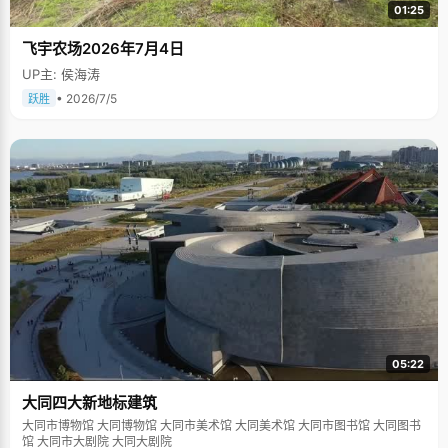
01:25
飞宇农场2026年7月4日
UP主: 侯海涛
• 2026/7/5
跃胜
05:22
大同四大新地标建筑
大同市博物馆 大同博物馆 大同市美术馆 大同美术馆 大同市图书馆 大同图书
馆 大同市大剧院 大同大剧院