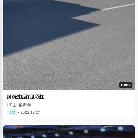
01:02
风雨过后终见彩虹
UP主: 侯海涛
• 2022/12/27
人文