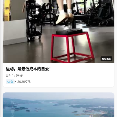
00:58
运动，是最低成本的自爱！
UP主: 婷婷
• 2026/7/8
体育