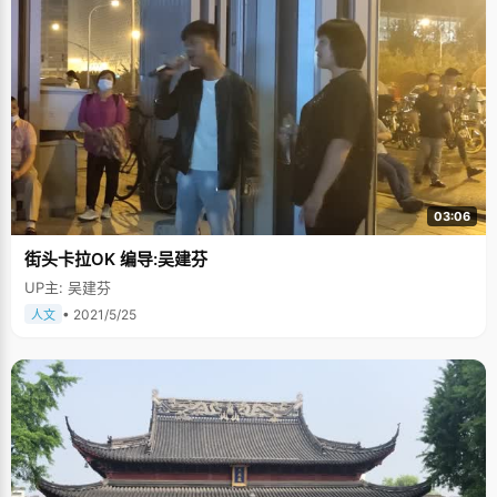
03:06
街头卡拉OK 编导:吴建芬
UP主: 吴建芬
• 2021/5/25
人文