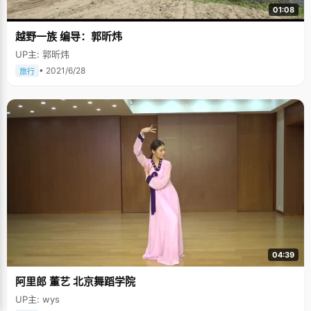
01:08
越野一族 编导：郭昕炜
UP主: 郭昕炜
• 2021/6/28
旅行
04:39
阿里郎 董艺 北京舞蹈学院
UP主: wys