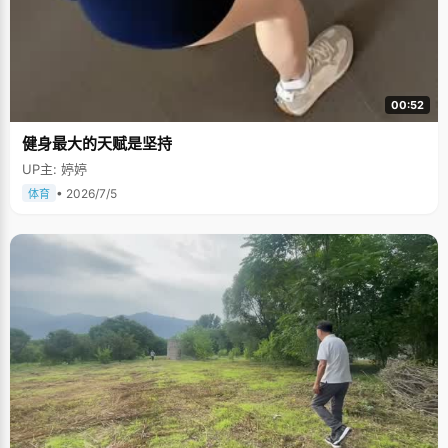
00:52
健身最大的天赋是坚持
UP主: 婷婷
• 2026/7/5
体育