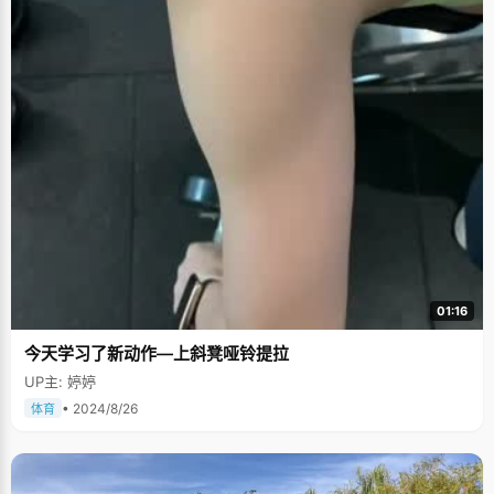
01:16
今天学习了新动作—上斜凳哑铃提拉
UP主: 婷婷
• 2024/8/26
体育