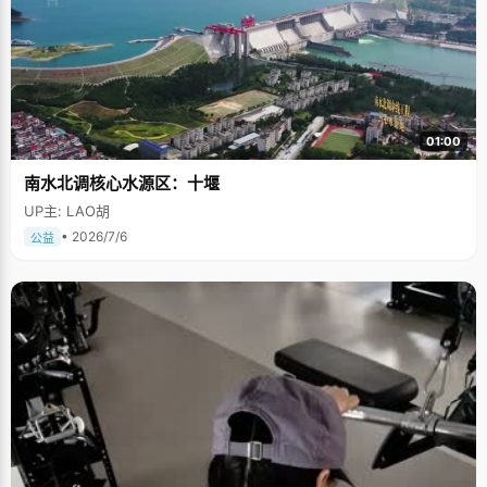
01:00
南水北调核心水源区：十堰
UP主: LAO胡
• 2026/7/6
公益