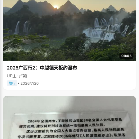
09:05
2025广西行2：中越德天板约瀑布
UP主: 卢颖
• 2026/7/20
旅行