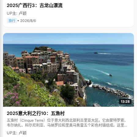
2025广西行3：古龙山漂流
UP主: 卢颖
• 2026/8/6
旅行
13:28
2025意大利之行10：五渔村
五渔村（Cinque Terre）位于意大利西北部利古里亚大区。它由蒙特罗索、
韦尔纳扎、科尔尼利亚、马纳罗拉和里奥马焦雷五个彩色村镇组成。这里依
山傍海，房屋色彩斑斓，1997年被列为世界文化遗产。
UP主: 卢颖