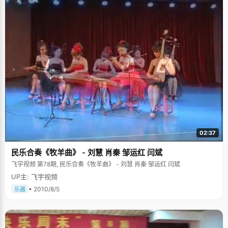
02:37
民乐合奏《牧羊曲》 - 刘慧 肖秦 邹运红 闫斌
飞宇视频 第78期, 民乐合奏《牧羊曲》 - 刘慧 肖秦 邹运红 闫斌
UP主: 飞宇视频
• 2010/8/5
乐器