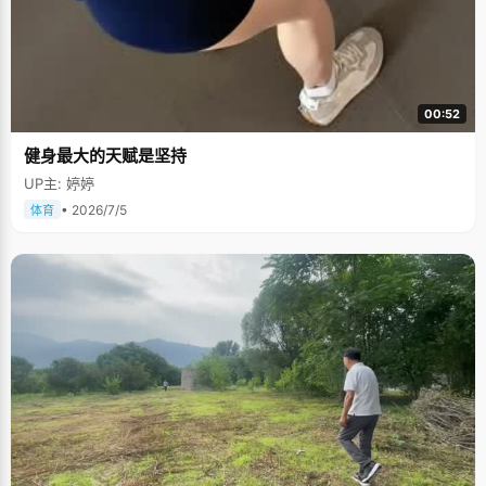
00:52
健身最大的天赋是坚持
UP主: 婷婷
• 2026/7/5
体育