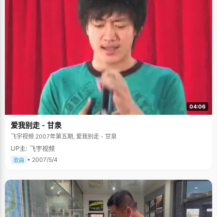
稚嫩的童音把哪些故事演绎得绘声绘色的。听到邻居阿姨在爸爸妈妈面前夸
奖自己"聪明，会背书"等等，小丽娜心里忍不住乐开了花，第二天又如法炮
制。虽然有些小虚荣的成分，但通过这样的方式，唱丽娜还真学了不少书。
上小学以后，为了得到老师和家人的表扬，唱丽娜也力争表现得十分让人满
意，"在课堂上全心全意的听讲，回到家以后先把老师留的作业做完了才吃
饭"，唱丽娜说，"那时候做什么事情都可以说是全力以赴了，就怕做不好，
家里人会批评。其实他们从来没有批评过我，就是我自己心里莫名其妙的有
这样的想法。" 我们与其说唱丽娜小时候的那些个小虚荣小面子有些不真实，
倒不如肯定一下她在这些小虚荣和小面子驱使下养成了循规蹈矩的性格以及
做事认真全力以赴的态度，唱丽娜也承认，除了刚开始有些不懂事的虚荣
外，那些因此而养成的做事习惯让自己受益匪浅，可以说是歪打正着 。 "那
老头"、"那老太" "那老头"、"那老太"是唱丽娜偶尔兴起或者耍小脾气时候对
自己爸爸妈妈的称呼，听起来有些奇怪但却又不乏亲切，这就取决于叫的人
的感情如何了。在唱丽娜家里，这代表了一种轻松和睦的家庭氛围和亲昵的
04:06
关系。 唱丽娜出生那年，爸爸已经过了不惑之年了，在中国也算得上是老来
得子了。因此，唱丽娜在家里是相当受宠的，爸妈不但在生活上给予了无微
爱我别走 - 甘泉
不至的关心照顾，而且从来不以长辈的身份示威，尤其是唱丽娜的爸爸，如
朋友一样交心，如一个上年纪的老大爷对待刚长成的孩童一样亲切和蔼，由
飞宇视频 2007年第五期, 爱我别走 - 甘泉
此，父女之间建立了平等互爱亲密无间的关系，也博得了"那老头"的昵称。
UP主: 飞宇视频
在家里，唱丽娜以"那老头"称呼爸爸，而唱爸爸会很高兴的应声，父女关系
在这奇特的称谓下越加亲密融洽。 唱丽娜没有一般家长望女成凤的心愿，只
• 2007/5/4
歌曲
希望女儿能健康快乐的成长就行了，因此没有给唱丽娜安排什么早期教
育，"玩"就是正事。学习上，从来不给压力，不但不问成绩，排名，每当唱
丽娜因为没考好闷闷不乐的时候，爸爸妈妈都过来安慰说："没关系的，不要
给自己太大压力，尽到力就行了"。 "越是面对宽松的环境，爸爸妈妈对我越
好，我越觉得自己应该多努力点，做出好成绩来让他们注意，高兴"，唱丽娜
说，"这或许是青少年叛逆的另一种解释吧，他们越不关注的东西，自己反而
越关注。" 复读一年 唱丽娜成绩一直都不错，在年级里排在前几名，北大是