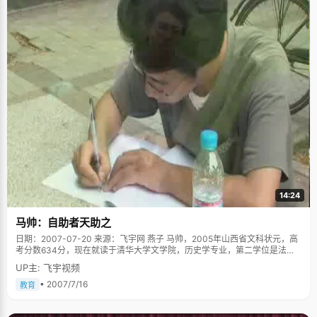
14:24
马帅：自助者天助之
日期：2007-07-20 来源：飞宇网 燕子 马帅，2005年山西省文科状元，高
考分数634分，现在就读于清华大学文学院，历史学专业，第二学位是法
学。 2005年，马帅高中状元的消息在山西河津市传播开来，引起了不小的
UP主: 飞宇视频
轰动，八年了，河津市终于等到了一个考上清华的学子，尤其是马帅就读的
永民中学更是声名鹊起，这所办学四年的私立学校，第一届毕业生就取得了
• 2007/7/16
教育
瞩目的成绩。 "女朋友的妈妈让我考北大" 高中的时候，马帅有个很好的女朋
友，他们没有隐瞒感情，大方坦诚的告诉了各自的家长，女孩的父母对此给