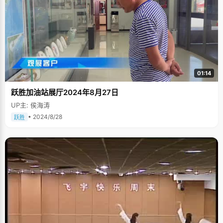
十拿九稳了，但是去年高考，唱丽娜很郁闷，由于太紧张，才考了660
分。"没考上北大不是因为我实力不行，努力不够，而是因为心里压力太大
了"，唱丽娜说，"我付出了那么多的时间和经历，最后却没有得到回报，我
很不甘心，所以选择了复读 "。 进入复读班之前，唱丽娜已经想了一切可能
出现的情况，做好了充分的思想准备，而且还设想过，如果今年再遇到什么
偶然不可控制的因素再次失利，那就顺其自然，不再拘泥北大了。 唱丽娜人
缘很好，性格直爽，颇有些仗义，再加上她成绩优秀，在年级里总是排在前
几名的位置，所以大家都亲昵的称呼唱丽娜为"唱姐"。大家对复读的"唱姐"是
又爱又恨，不时的有小师弟师妹们有些忿忿的说，"成绩那么好又回来复读干
什么嘛"。刚开始的时候，唱丽娜会觉得很难过，不好意思，赶紧躲一边，后
01:14
来她想明白了，为了自己的梦想而做的事情是无可厚非的，再次面对这些"怨
言"的时候，唱丽娜不再脸红难受了，全身心的赴在学习上。 在临近高考的时
跃胜加油站展厅2024年8月27日
候，唱丽娜的班主任老师怕唱丽娜出现类似前一年的心态变化影响高考，于
是让唱丽娜搬到自己家来住，随时监督她的思想动态，唱丽娜要有什么问题
UP主: 侯海涛
也及时与老师沟通。高考前一个星期，每天中午老师都让唱丽娜睡个午觉，
• 2024/8/28
跃胜
放松一下。"我没有睡午觉的习惯，躺在床上怎么也睡不着，但又怕扶了老师
的好意，就假装睡觉，躺在床上偷偷的看小说，"唱丽娜说，"动漫《柯南》
就是在这时候看完的"。 本来基础就好，加上完全放松的心态和老师及时的引
导，唱丽娜第二次高考终于如愿考上了北京大学，并意外收获了状元头衔。