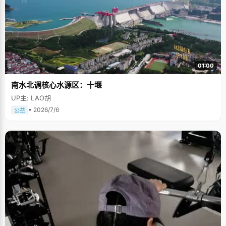
01:00
南水北调核心水源区：十堰
UP主: LAO胡
• 2026/7/6
公益