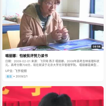
08:58
唱丽娜：怕被批评努力读书
日期：2009-02-01 来源：飞宇网 燕子 唱丽娜，2008年高考吉林省理科状
元，高考分数706分，现在就读于北京大学光华管理学院。 唱丽娜是典型的
东北女孩，大大咧咧的性格，爱说爱笑，带些自来熟，刚坐下一会，她已经
UP主: 飞宇视频
跟我们像认识了很久一样开始话家常，直率开朗，丝毫不带扭捏。 可是唱丽
娜说起小时候的事情，直叫我们大跌眼镜。"我小时候性格特别乖，属于特别
• 2009/2/1
教育
听话的小孩子"，唱丽娜掩着嘴笑起来。说乖还不是很准确，确切的说是有些
爱面子，"小时候爸爸带我去逛街，看到路边有卖好吃的，就问我要不要，我
怕家里人批评我&lsquo;贪吃享乐&rsquo;，所以总是说&lsquo;不要，我们回
家吧&rsquo;"如今唱丽娜不禁为小时候的好面子而懊悔，"那时候错过了好多
好吃的呀"说罢，唱丽娜哈哈笑起来。 除了怕批评，唱丽娜在渴望得到表扬上
也是不遗余力的。唱丽娜的爸爸下班之后喜欢看看小说，唱丽娜就会粘着爸
爸给自己读上几段，心里边暗暗的背下来，然后出去讲给邻居阿姨们听，用