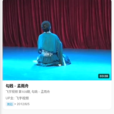
予了充分的理解和引导，对马帅非常好，并时常激励他努力学习，这在禁止
感情的高中里是罕见的。有一天，女孩的妈妈对马帅提了一个要求："马帅，
如果你想和我女儿好好在一起，那你必须考上北京大学！"马帅把这句话当成
那段艰苦枯燥的日子里最好的动力，心中暗想："我一定要考上北京大
学。"在纯真的爱情和胜似亲人般的鼓励下，马帅格外的用功和努力。 2004
年高考是个梦魇，太过功利和紧张，马帅考试失利，与北大错过。这个失败
一下将马帅原本美好的幻想打破，心情非常烦躁，跌到了谷底，一种很真切
的感受袭面而来，那就是失败。这时候，永民中学的李校长给马帅打来电
话："如果你想复读的话，我们非常欢迎你。"想到自己曾经的承诺，父母殷
切的期望，马帅决定复读。 失败了就是失败了，走进高四教室的时候，马帅
已经不再是那个带着无数光环和赞誉的优秀学子，而是一个普普通通，为理
想而学习的男孩。高四整整一年，马帅都单独坐在靠近窗台最后一排角落
里，摈弃一切干扰，踏实认真的学习，学累了的时候抬头看看天空偶尔飞过
的小鸟。 马帅的高四过得很充实，每一天制定了明确的学习计划，认真努力
去完成，没有太多负担，因此心态出奇的平稳。马帅经常将五本历史课本合
着放在课桌上，在脑海里横向纵向的串联一遍，到后来，不用看书，也能将
所有知识牢牢的记下来，而且对历史有了一些新的认识，其他科目如此效仿
也很有效果。 2005年高考，马帅拔得头筹，以634分的成绩考入与北大齐名
的清华大学，终于完成了许多人的期望，给自己的高四生活画上完美的句
03:28
点。 扛起生活的重担 在采访山西省理科状元陈敏的时候，她这样评价马
帅："生活的艰辛并没有给他留下任何不好的痕迹，他非常坚强而且乐观，是
勾践 - 孟雨舟
个很有干劲的男孩。"在得知马帅的生活经历后，我们不禁也佩服起他来。 马
帅出生在河津市马家堡，父母都是农民，马帅是老大，底下还有一个弟弟和
飞宇视频 第109期, 勾践 - 孟雨舟
一个妹妹还在上学。从小到大，马帅都非常努力学习，希望得到各种奖学金
UP主: 飞宇视频
来缓解父母的经济压力。当年也是因为永民中学能够提供免费就读的机会才
进入了这所名不见经传的私立学校，成为这里的第一届学生。靠着为数不多
• 2012/6/5
舞蹈
的奖学金，马帅高中几乎没有花过家里的一分钱。考上大学后，一些企业的
资助，基本解决了大学四年的学费。去年，靠着勤奋和努力，马帅又获得了