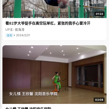
01:22
看82岁大爷徒手在高空玩单杠，紧张的我手心冒冷汗
UP主: 侯海涛
• 2024/2/21
体育
03:08