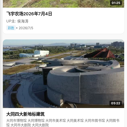
01:25
飞宇农场2026年7月4日
UP主: 侯海涛
• 2026/7/5
跃胜
05:22
大同四大新地标建筑
大同市博物馆 大同博物馆 大同市美术馆 大同美术馆 大同市图书馆 大同图书
馆 大同市大剧院 大同大剧院