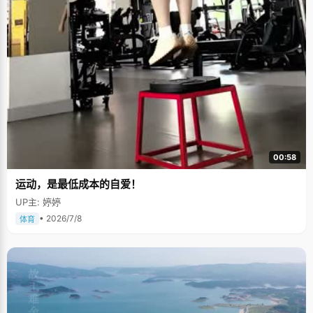
00:58
运动，是最低成本的自爱！
UP主: 婷婷
• 2026/7/8
体育