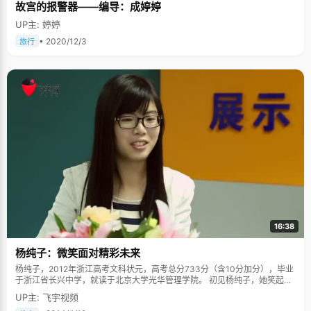
故宫的报警器——编导：成婷婷
UP主: 婷婷
• 2020/12/3
旅行
16:38
杨纯子：微笑面对精彩未来
杨纯子，2012年浙江高考文科状元，高考总分733分（含10分加分），毕业
于浙江省长兴中学，就读于北京大学光华管理学院。 初见杨纯子，她笑起来
温柔可爱的样子就给我们留下了深刻的印象，开朗大方的她嘻嘻哈哈地和我
UP主: 飞宇视频
们分享了很多她成长中的故事。 排球女将初长成 杨纯子这个名字虽然听起来