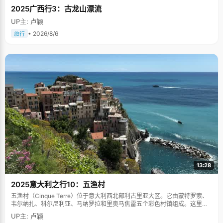
2025广西行3：古龙山漂流
UP主: 卢颖
• 2026/8/6
旅行
13:28
2025意大利之行10：五渔村
五渔村（Cinque Terre）位于意大利西北部利古里亚大区。它由蒙特罗索、
韦尔纳扎、科尔尼利亚、马纳罗拉和里奥马焦雷五个彩色村镇组成。这里依
山傍海，房屋色彩斑斓，1997年被列为世界文化遗产。
UP主: 卢颖