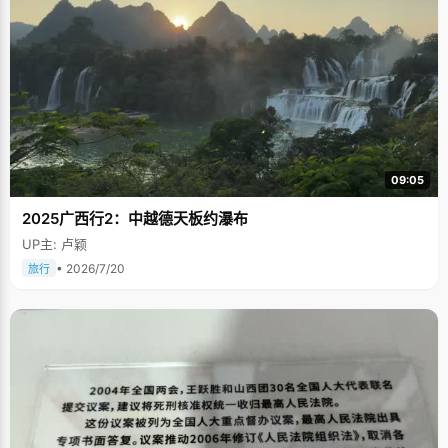
09:05
2025广西行2：中越德天板约瀑布
UP主: 卢颖
• 2026/7/20
旅行