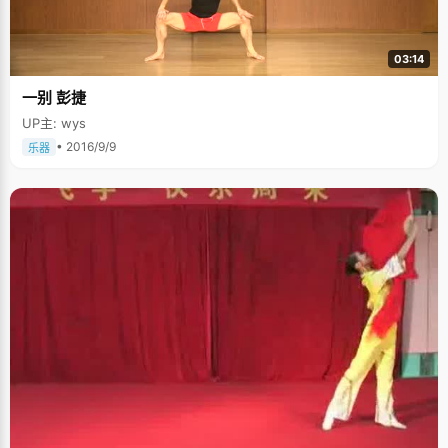
03:14
一别 彭捷
UP主: wys
• 2016/9/9
乐器