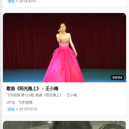
柔柔弱弱的，但是她却是一个格外积极向上并且充满正能量的姑娘。在高三
• 2014/4/10
教育
最紧张的那段学习时间，杨纯子还在每天练习排球。每日独自一个人的练习
是枯燥无趣的，采访过程中杨纯子也笑着回忆那段经历，她告诉我们："觉得
每日都会有很大的压力，因为每天要花3个小时去练排球，这就比别人少了三
个小时的学习时间，也会在心里觉得有些慌张。"那些日子是老爸老妈给了她
支持，每天晚上老爸都会接她下晚自习，然后会在路上和她聊天，让她缓解
紧张的压力。通过不断地练习，杨纯子也成为了国家二级运动员，在经历了
高考之后，她也体会到了那段独自练习排球给她带来的积极意义。"我觉得会
让我更加有恒心和更加坚韧吧，对性格还是有一定的好影响的。"现在的杨纯
子已经彻底的把排球当成了好朋友，每周末空闲的时间还会和好朋友一起去
打排球，放松身心。 充满青春正能量 杨纯子是个对生活充满热情的姑娘，她
有着属于这个年纪的特有的激情，兴趣广泛的她想把每一个爱好都认真培
养。她喜欢唱歌，在KTV唱歌的时候是响当当的麦霸；她喜欢跳街舞和读
书；最近的纯子还受一个朋友影响迷上了摄影。除此之外，她还一直计划着
要在大学期间完成两个梦想：一是和舍友一起去西藏、青海等地旅行；二是
参加支教活动，奉献自己的青春正能量。在她看来，就应该趁着年轻做许多
感兴趣的事情，才不会愧对青春两个字。 来到北大之后，纯子的生活也发生
04:04
了改变。以前的纯子在生活中，会有一些散漫，在她看到身边的朋友都在高
效率、快节奏的完成着学习和工作的时候，纯子也会在他们的影响下变得效
歌曲《阳光路上》 - 王小梅
率更高。 除了生活上的转变以外，杨纯子还在恋爱态度上发生了很大的变
化。随着年龄的增长，她会更加明确爱情到底是什么，会开始思考想拥有怎
飞宇视频 第125期, 歌曲《阳光路上》 - 王小梅
样的爱情，也会在遇见一些人之后开始更加成熟地相信爱情。 面对许多尚不
UP主: 飞宇视频
明确的未来，杨纯子一心只想先做好眼前的事，但是她也有个初步计划，因
为家在浙江，她希望能够在上海或者杭州工作，离家很近，平时工作可以忙
• 2012/10/13
歌曲
碌，但闲暇的时候可以一家人一起出去游玩、晒太阳。 在采访中，杨纯子非
常爱笑，面对我们的镜头也能够非常大方的唱歌，我们都被她外向活泼的好
性格感染了。未来的路很长，希望杨纯子能够拥有一路顺风的好运气。