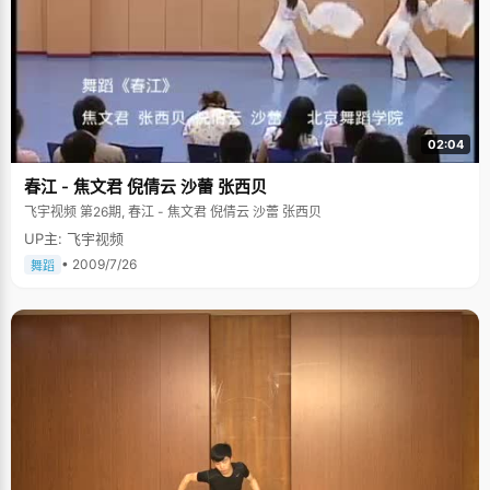
02:04
春江 - 焦文君 倪倩云 沙蕾 张西贝
飞宇视频 第26期, 春江 - 焦文君 倪倩云 沙蕾 张西贝
UP主: 飞宇视频
• 2009/7/26
舞蹈