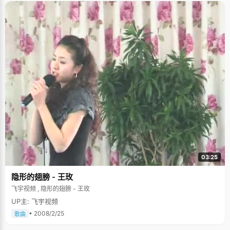
清华大学的综合优秀一等奖学金，学业优秀奖学金。 想到弟弟妹妹马上要考
大学了，马帅在课余的时候积极参与社会实践，做家教，参加报告会，并且
应聘了学校超市的经理助理，这些活动加起来，每个月差不多也有一千多块
钱的收入，留下一点生活费，马帅把所有的钱都寄回家里。马帅说，自己是
大哥，希望在大学里利用课余时间尽可能多的积攒一点钱，把弟弟妹妹上大
学的钱准备出来。马帅长得并不高大，但是他已经很坚强的扛起了家庭的部
分重担，更难得的是马帅身上散发出来的阳光气息和脸上永远挂着的笑容。
马帅透露说考清华的另一个深层原因，就是想跟别人站在同一起跑线上，"我
家中条件不是很好，但清华给了我条与别人一样的起跑线，我会努力去表
演，为自己的未来赢得一个更广阔的空间。"
03:25
隐形的翅膀 - 王玫
飞宇视频 , 隐形的翅膀 - 王玫
UP主: 飞宇视频
• 2008/2/25
歌曲