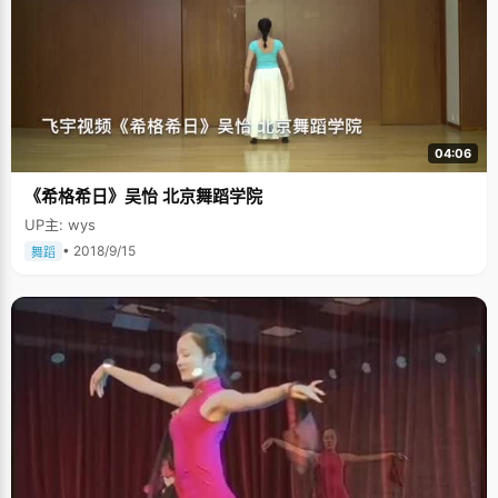
04:06
《希格希日》吴怡 北京舞蹈学院
UP主: wys
• 2018/9/15
舞蹈