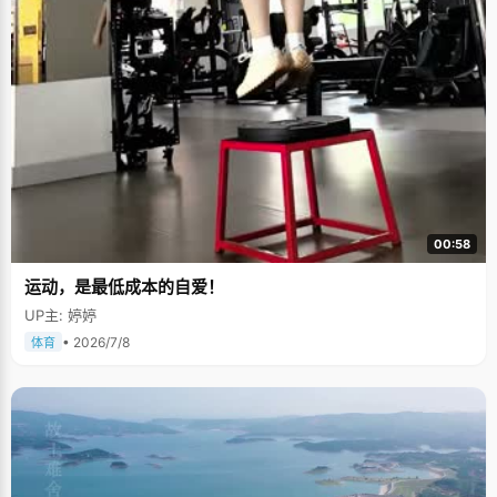
00:58
运动，是最低成本的自爱！
UP主: 婷婷
• 2026/7/8
体育