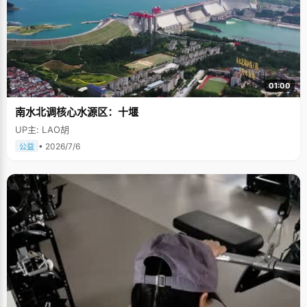
01:00
南水北调核心水源区：十堰
UP主: LAO胡
• 2026/7/6
公益