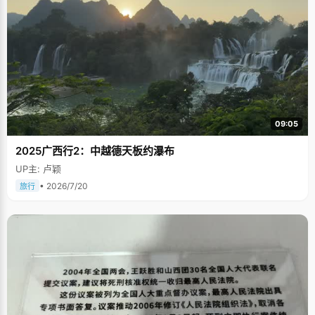
09:05
2025广西行2：中越德天板约瀑布
UP主: 卢颖
• 2026/7/20
旅行