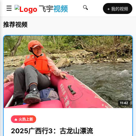
☰
飞宇
视频
🔍
+ 我的视频
推荐视频
11:42
🔥 火热上新
2025广西行3：古龙山漂流