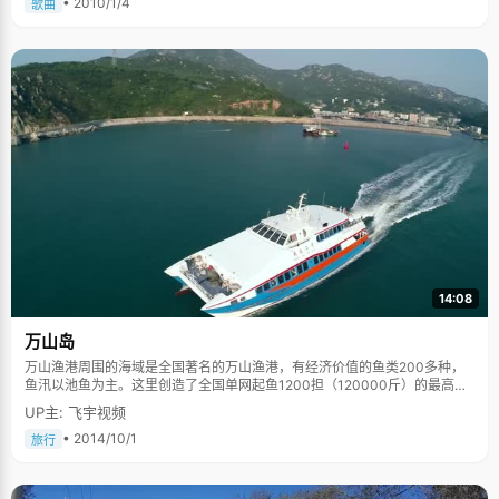
• 2010/1/4
歌曲
14:08
万山岛
万山渔港周围的海域是全国著名的万山渔港，有经济价值的鱼类200多种，
鱼汛以池鱼为主。这里创造了全国单网起鱼1200担（120000斤）的最高纪
录。万山曾是全国渔业战线的一面红旗，我们现在还健在的村支书布金胜同
UP主: 飞宇视频
志曾是党的“十一”大代表，受到国家领导人的亲切接见。 万山岛是一个充满
野趣，富有神奇色彩的岛，这里有被称为“亚洲奇观”的浮石湾；有万山群岛
• 2014/10/1
旅行
历史最久，规模最大，延续了一百多年的，具有浓烈海岛特色的妈祖祭典；
还有独特的海蚀地貌；有全国唯一的保留完好的海岛第四纪冰川刻痕；这里
还有原汁原味、绝无污染的海鲜；烹煮芳香扑鼻，回味无穷的海味干货。