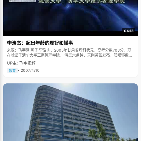
04:13
李浩杰：超出年龄的理智和懂事
来源：飞宇网 燕子 李浩杰，2005年甘肃省理科状元，高考分数703分，现
在就读于清华大学工商管理学院。 清晨六点钟，天刚蒙蒙发亮，晨曦弥散了
整个清华校园，李浩杰早已经悄悄起床，开始了一天的生活。初春的阳光暖
UP主: 飞宇视频
暖的，照在身上非常舒服，操场上还很空旷，李浩杰一个人沿着跑道一圈一
圈的跑，用心享受着这种难得的宁静和清新。 李浩杰的爸爸妈妈都是军人，
• 2007/4/10
教育
在他们的影响下，李浩杰生活非常规律。李爸爸有个习惯，每天早上7点之前
就要用完早餐，于是常常将还在睡梦中的小浩杰从温暖的被窝中拎出来陪自
己一起吃早餐，慢慢的，李浩杰也就养成了早起的习惯，只要天一发亮她就
会起床了，夏天的时候甚至更早，五点就起床。当其他同学开始起床忙碌的
时候，李浩杰已经跑完步、吃过早点，坐在教室自习了。李浩杰非常享受这
种充实的生活，"早起的这两个小时，可以做很多的事情，尤其是站在空无一
人的操场上读英语，非常有效率"。据说，在高三的时候，李浩杰每天只睡四
个小时，她坦诚："我能比别人优秀一点，是因为我比别人花的时间多，想得
多，"在拥有相同时间的情况下，早起一点，就等于比别人多出了一些时间。
每天这样跟自己抢时间，肯定会很辛苦，不过李浩杰说，如果知道自己还有
很多事情要去做，一定不会困的。有意思的是，现在无论是在家里和还是宿
舍，李浩杰成了一个活闹钟，谁有什么事情都不用上闹钟，只要告诉李浩
杰，到时候"闹"他们起床。 李浩杰直言自己是个敏感的人，对于自己关注的
人能通过他们细小的情绪变化感知出他们的想法和喜怒哀乐，尤其是自己的