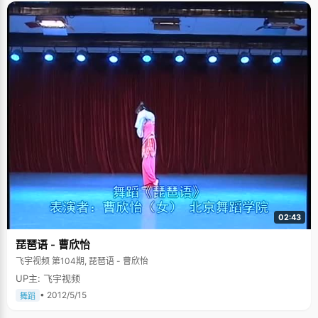
02:43
琵琶语 - 曹欣怡
飞宇视频 第104期, 琵琶语 - 曹欣怡
UP主: 飞宇视频
• 2012/5/15
舞蹈