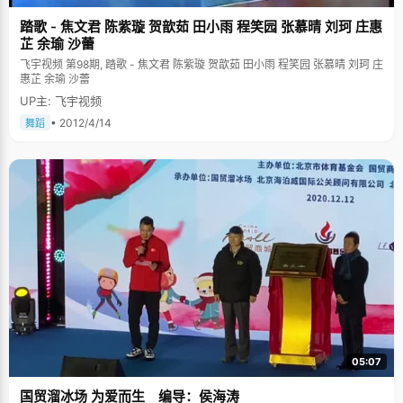
踏歌 - 焦文君 陈紫璇 贺歆茹 田小雨 程笑园 张慕晴 刘珂 庄惠
芷 余瑜 沙蕾
飞宇视频 第98期, 踏歌 - 焦文君 陈紫璇 贺歆茹 田小雨 程笑园 张慕晴 刘珂 庄
惠芷 余瑜 沙蕾
UP主: 飞宇视频
• 2012/4/14
舞蹈
05:07
国贸溜冰场 为爱而生 编导：侯海涛