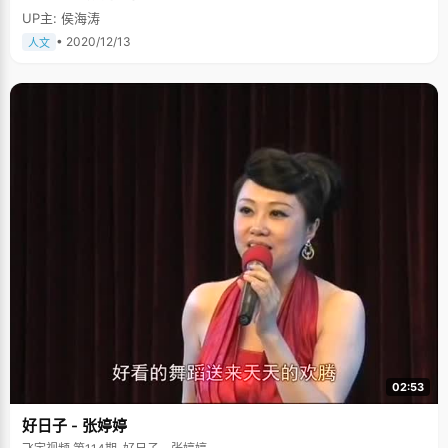
UP主: 侯海涛
• 2020/12/13
人文
02:53
好日子 - 张婷婷