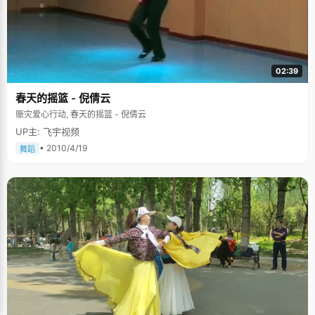
02:39
春天的摇篮 - 倪倩云
赈灾爱心行动, 春天的摇篮 - 倪倩云
UP主: 飞宇视频
• 2010/4/19
舞蹈