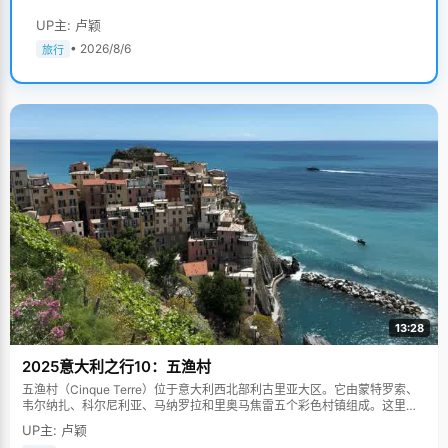
UP主: 卢颖
• 2026/8/6
旅行
13:28
2025意大利之行10：五渔村
五渔村（Cinque Terre）位于意大利西北部利古里亚大区。它由蒙特罗索、
韦尔纳扎、科尔尼利亚、马纳罗拉和里奥马焦雷五个彩色村镇组成。这里依
山傍海，房屋色彩斑斓，1997年被列为世界文化遗产。
UP主: 卢颖