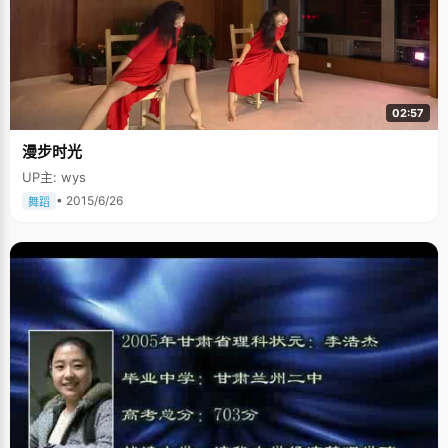
02:57
漫步时光
UP主: wys
• 2015/6/26
舞蹈