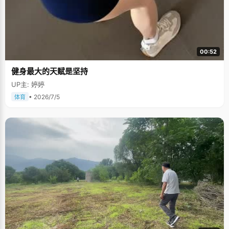
00:52
健身最大的天赋是坚持
UP主: 婷婷
• 2026/7/5
体育