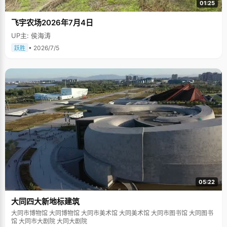
01:25
飞宇农场2026年7月4日
UP主: 侯海涛
• 2026/7/5
跃胜
05:22
大同四大新地标建筑
大同市博物馆 大同博物馆 大同市美术馆 大同美术馆 大同市图书馆 大同图书
馆 大同市大剧院 大同大剧院