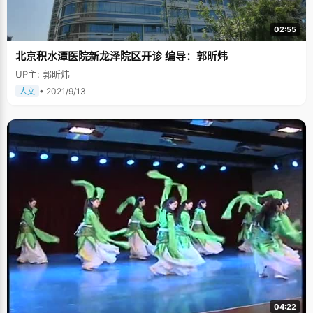
爸爸妈妈，她能很轻易的感知到他们的感受。李浩杰小时候身体特别不好，
需要经常去医院，每次都弄得惊天动地的，在迷糊中，李浩杰看到了妈妈面
02:55
无表情的面庞，只有两行泪无声的滑落，那种揪心的感觉，让李浩杰一直难
以忘记。初中的时候，一次过马路的时候，有一辆车从前边飞快的开过，李
北京积水潭医院新龙泽院区开诊 编导：郭昕炜
妈妈的第一反应，不是来护着自己，而是下意识紧紧抓住李浩杰的手。李浩
杰想起小时候妈妈拉着自己手过马路的样子，突然感觉，自己长大了，已经
UP主: 郭昕炜
是父母心中的一根拐杖了。所以，李浩杰从小就很安静，非常懂事，有时间
就看书，帮爸爸妈妈做事，从来不做让他们生气的事情，甚至在填报志愿的
• 2021/9/13
人文
时候，也尊重父母的意见放弃了自己一直喜欢的医学专业。李浩杰跟爸爸妈
妈非常贴心，这种贴心不是偶尔一起聊天，分享心事，而是通过李浩杰的人
生来完成了一家人的期望。 在父母面前，李浩杰已经习惯了报喜不报忧，做
什么事情之前，会先想一下妈妈会不会高兴。当着妈妈的面，李浩杰从来不
哭，也不会表现出难过，怕妈妈因此担心，所以每次不开心的时候，她就写
字，写整个事情的经过，写自己的感受，没有逻辑，不成片断，写完之后，
就扔进纸箩，让烦恼跟着纸片一起被撕碎。 李浩杰很喜欢安静，喜欢一个人
跑步，一个人吃早餐，一个人坐在空荡的教室角落看书，喜欢在喧闹的聚会
中，当一个旁听者，静静的观察别人的言行，她甚至面对任何事情都能保持
平静的心态。 "什么是难题？只有自己解决不了的才是难题"。 "将自己的烦
恼倒给别人是很不负责任的事情" 。 "世界上最难过的事情不是你难过，而是
真心为你好的人替你难过"。 "只要在乎的人，只要用心，就能感知他们情绪
的变化和心里真正的想法"。 从李浩杰身上，我看到了一颗平静的心，一份超
出年龄的理智和懂事，或许，这几句话不仅仅适用于李浩杰，也适用于你
我。
04:22