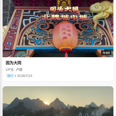
11:05
因为大同
UP主: 卢颖
• 2026/7/23
旅行