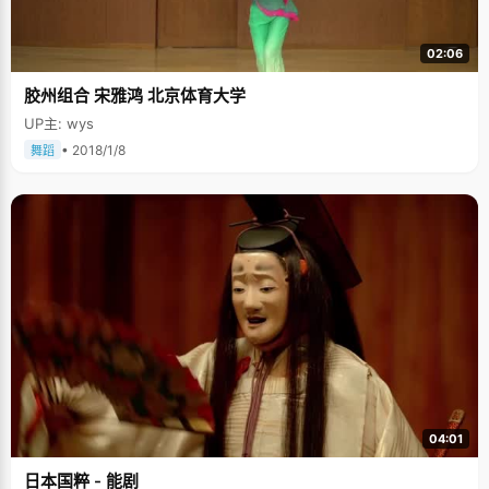
02:06
㬵州组合 宋雅鸿 北京体育大学
UP主: wys
• 2018/1/8
舞蹈
04:01
日本国粹 - 能剧