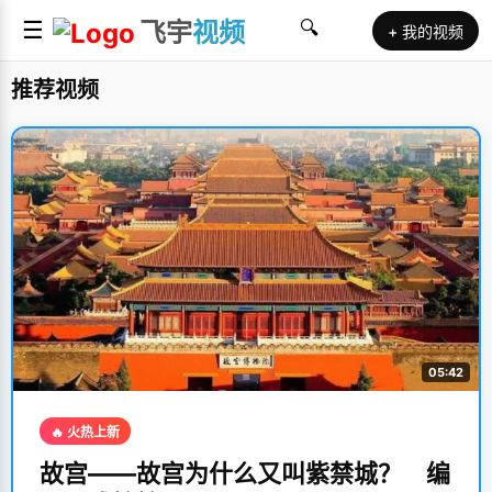
☰
飞宇
视频
🔍
+ 我的视频
推荐视频
05:42
🔥 火热上新
故宫——故宫为什么又叫紫禁城？ 编