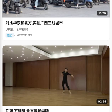
13:20
对比华东和北方,实拍广西三线城市
UP主: 飞宇视频
• 2022/11/19
旅行
02:54
仰望 万明明 北京舞蹈学院