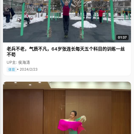
01:37
老兵不老，气质不凡，64岁张连长每天五个科目的训练一丝
不苟
UP主: 侯海涛
• 2024/2/23
体育