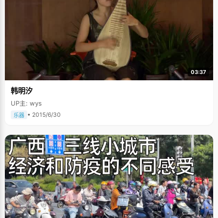
03:37
韩明汐
UP主: wys
• 2015/6/30
乐器