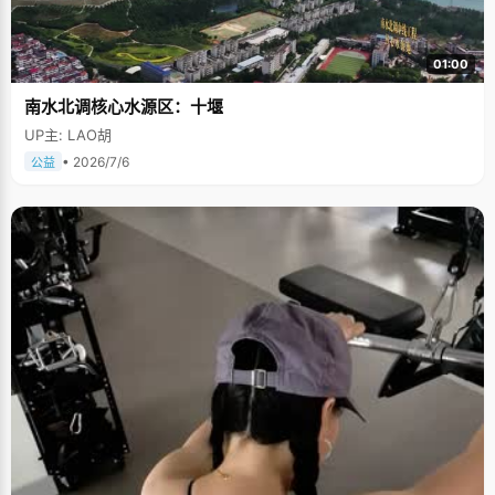
01:00
南水北调核心水源区：十堰
UP主: LAO胡
• 2026/7/6
公益