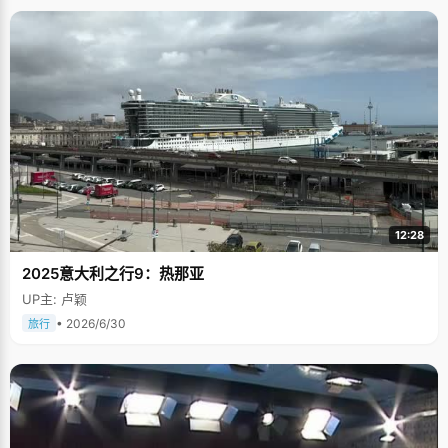
12:28
2025意大利之行9：热那亚
UP主: 卢颖
• 2026/6/30
旅行