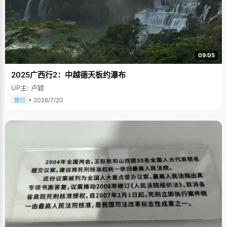
09:05
2025广西行2：中越德天板约瀑布
UP主: 卢颖
• 2026/7/20
旅行