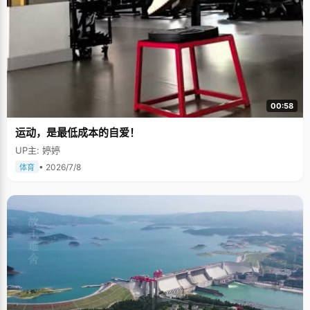
00:58
运动，是最低成本的自爱！
UP主: 婷婷
• 2026/7/8
体育