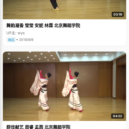
03:19
舞韵凝香 莹莹 安妮 林霖 北京舞蹈学院
UP主: wys
• 2018/9/6
舞蹈
04:22
群伎献艺 周睿 孟茜 北京舞蹈学院