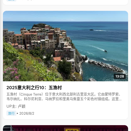
13:28
2025意大利之行10：五渔村
五渔村（Cinque Terre）位于意大利西北部利古里亚大区。它由蒙特罗索、
韦尔纳扎、科尔尼利亚、马纳罗拉和里奥马焦雷五个彩色村镇组成。这里依
山傍海，房屋色彩斑斓，1997年被列为世界文化遗产。
UP主: 卢颖
• 2026/8/2
旅行