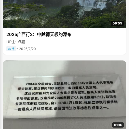
09:05
2025广西行2：中越德天板约瀑布
UP主: 卢颖
• 2026/7/20
旅行
01:16