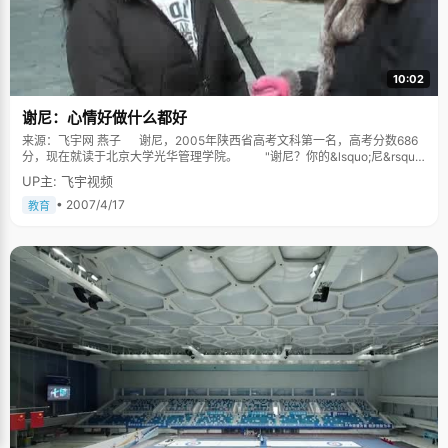
10:02
谢尼：心情好做什么都好
来源：飞宇网 燕子 谢尼，2005年陕西省高考文科第一名，高考分数686
分，现在就读于北京大学光华管理学院。 "谢尼？你的&lsquo;尼&rsquo;
是哪个&lsquo;尼呀？&rsquo;是女字旁的&lsquo;妮&rsquo;吗？" "不
UP主: 飞宇视频
是，是没有女字旁的&lsquo;尼&rsquo;！" "哦，原来是尼姑的&lsquo;尼
&rsquo;哦！"对方笑着说。 谢尼微笑着回应："你可以认为是尼克松的
• 2007/4/17
教育
尼，也可以认为是尼采的尼嘛。" 这就是谢尼，一个快乐，不知道烦恼的
女孩，她总能想到办法不让自己烦恼，与她的谈话始终充满了欢声笑语。
谢尼的爸爸妈妈都是很普通的工人，他们从来不给谢尼制定什么学习计
划学习目标，充分的相信谢尼，他们在精神上支持，养成了谢尼自觉独立的
学习能力。每次考不好了，爸爸妈妈就会很坚定的鼓励谢尼："谢尼，没问
题，你一定行，你是最好的，你一定能把这件事情做好。"每当这个时候，谢
尼都感觉自己是最幸福的女儿，虽然爸爸妈妈的鼓励有时候似乎很没理由，
但却为谢尼重新树立起信心，提供了最深厚的动力。 学习好与不好是一
种惯性 说到为什么学习这么好，谢尼有点犯迷糊，说，"可能是自己从小
到大都比较听话自觉的缘故吧"。随后，她又若有所悟的说，"其实学习好不
好都是有惯性的，是一种潜移默化的东西，学习好到一个层次以后，就会习
惯性的想一直好下去，会比较认真努力一些，学得更好。因此，在各个方面
获得的资源就会越多，更希望去跟老师交流。好了之后呢，就会对学习产生
一种兴趣，兴趣是最好的老师，越有兴趣就会学得越好"。谢尼的这番话道出
了学习过程中的一个良性循环，走得越高才能看得越多越远。 心情好做