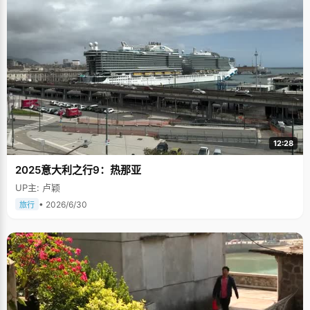
12:28
2025意大利之行9：热那亚
UP主: 卢颖
• 2026/6/30
旅行