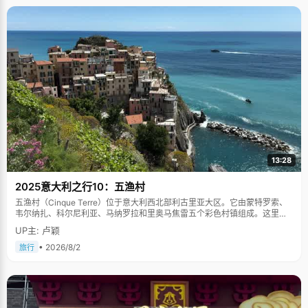
13:28
2025意大利之行10：五渔村
五渔村（Cinque Terre）位于意大利西北部利古里亚大区。它由蒙特罗索、
韦尔纳扎、科尔尼利亚、马纳罗拉和里奥马焦雷五个彩色村镇组成。这里依
山傍海，房屋色彩斑斓，1997年被列为世界文化遗产。
UP主: 卢颖
• 2026/8/2
旅行