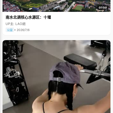
01:00
南水北调核心水源区：十堰
UP主: LAO胡
• 2026/7/6
公益