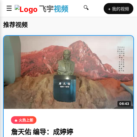
☰
飞宇
视频
🔍
+ 我的视频
推荐视频
06:43
🔥 火热上新
詹天佑 编导：成婷婷