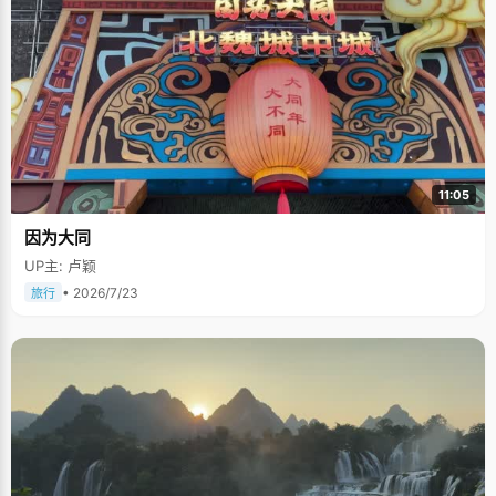
11:05
因为大同
UP主: 卢颖
• 2026/7/23
旅行