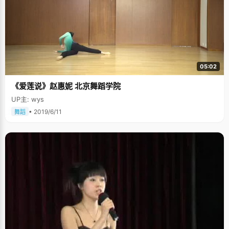
05:02
《爱莲说》赵惠妮 北京舞蹈学院
UP主: wys
• 2019/6/11
舞蹈