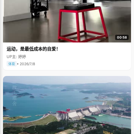
00:58
运动，是最低成本的自爱！
UP主: 婷婷
• 2026/7/8
体育