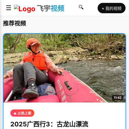
☰
飞宇
视频
🔍
+ 我的视频
推荐视频
11:42
🔥 火热上新
2025广西行3：古龙山漂流