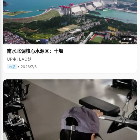
01:00
南水北调核心水源区：十堰
UP主: LAO胡
• 2026/7/6
公益