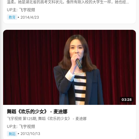
温柔。她是湖北省的高考文科状元。像所有刚入校的大学生一样，她也经过
新鲜好奇迷茫调整等多种情绪后，逐渐找到了自己的定位。 妈妈是我的班主
UP主: 飞宇视频
任 在蒲劲秋看来，她和妈妈的相处方式更像是朋友，她遇见什么事情几乎都
想和妈妈说。即使到了大学，放假的时候，她也会偶尔和妈妈一起睡。 初中
• 2014/4/23
教育
的时候，妈妈成为了自己的班主任，这着实让蒲劲秋也适应了好一阵。"最开
始我妈是教语文，刚开始给我们上课的时候我还是挺尴尬的"，蒲劲秋笑着
说，"我就特别不舒服，会觉得那不是我妈么。"但是蒲劲秋的妈妈很体谅
她，作为班主任，她从不会像女儿打听班上同学的听讲情况，不会让女儿成
为一个"告密者"的角色。蒲劲秋告诉我们，后来对于这种感觉也就习惯了，
母女间的感情和师生情母女俩也觉得能够相得益彰。 笔记达人 蒲劲秋说起让
自己最受益的学习方法竟然是记笔记的好习惯。"我在这方面好像挺有强迫症
的。"蒲劲秋自嘲道，她会把每一门科目的笔记都整理的井井有条。她说到自
己的小时候写笔记，如果在一个地方写画了或者有一个大的墨团，即使这一
页已经快写完了，她都会把这一页撕掉重新写。这样对自己的严格要求和从
写过硬的书法，让蒲劲秋的笔记成为同学传阅和借鉴的对象。现在在大学很
少记笔记了，倒是很怀念那种记完一整本笔记的成就感。"老师很少夸我别
的，经常夸我卷面做的好。"蒲劲秋想想也觉得卷面整齐有赖于小时候跟着爷
爷学习写字。 学习书法 蒲劲秋的爷爷是个画家，每天都会在家里练习书法和
国画。小时候的蒲劲秋在爷爷身边耳濡目染，也对这些产生兴趣。再长大一
点，她也跟着爷爷练习书法，直到三四年级的时候开始在外面报班接受更加
03:28
正规的训练。"最开始的时候，我爸是很想让我学习书法的，因为这些可以让
一个人静下来。"蒲劲秋笑着回忆起小时候练字，"就给你一张纸，一支笔还
舞蹈《欢乐的少女》 - 麦迪娜
有一个毛毡，可以练上一整天。写的时候自己也不会想别的，因为心浮气躁
的话在字上面一下就可以看出来。"现在的话，蒲劲秋还会在忙碌的学习生活
飞宇视频 第125期, 舞蹈《欢乐的少女》 - 麦迪娜
中抽出时间联系毛笔字，这样会让她感觉到内心的平静。 说起大学的变化，
UP主: 飞宇视频
蒲劲秋坦言自己上高中的时候虽然学习好，但是骨子里好像还是有些自卑，
刚来到北大的时候面对全国的顶尖学子也曾迷失自己的方向，但是，到了大
• 2012/10/13
舞蹈
二的时候，"有时会被自己感动到，会觉得看不出来其实你还挺厉害的"，在