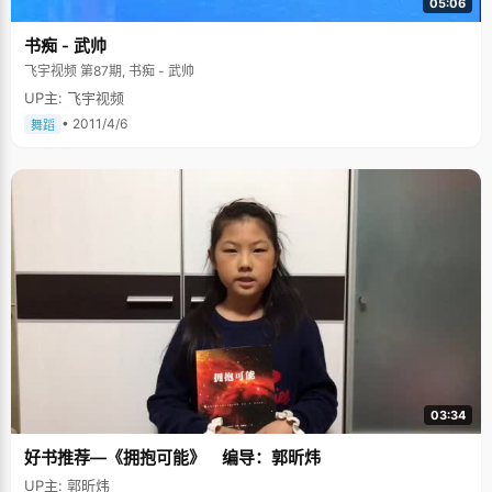
05:06
书痴 - 武帅
飞宇视频 第87期, 书痴 - 武帅
UP主: 飞宇视频
• 2011/4/6
舞蹈
03:34
好书推荐—《拥抱可能》 编导：郭昕炜
UP主: 郭昕炜