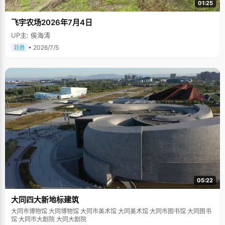
01:25
飞宇农场2026年7月4日
UP主: 侯海涛
• 2026/7/5
跃胜
05:22
大同四大新地标建筑
大同市博物馆 大同博物馆 大同市美术馆 大同美术馆 大同市图书馆 大同图书
馆 大同市大剧院 大同大剧院