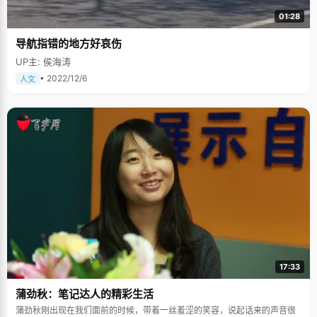
01:28
导航指错的地方好哀伤
UP主: 侯海涛
• 2022/12/6
人文
17:33
蒲劲秋：笔记达人的精彩生活
蒲劲秋刚出现在我们面前的时候，带着一丝羞涩的笑容，说起话来的声音很