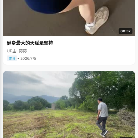
00:52
健身最大的天赋是坚持
UP主: 婷婷
• 2026/7/5
体育