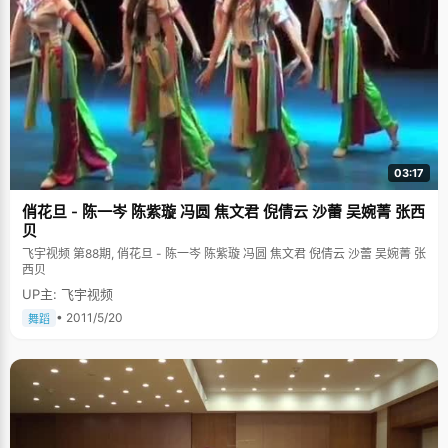
03:17
俏花旦 - 陈一岑 陈紫璇 冯圆 焦文君 倪倩云 沙蕾 吴婉菁 张西
贝
飞宇视频 第88期, 俏花旦 - 陈一岑 陈紫璇 冯圆 焦文君 倪倩云 沙蕾 吴婉菁 张
西贝
UP主: 飞宇视频
• 2011/5/20
舞蹈