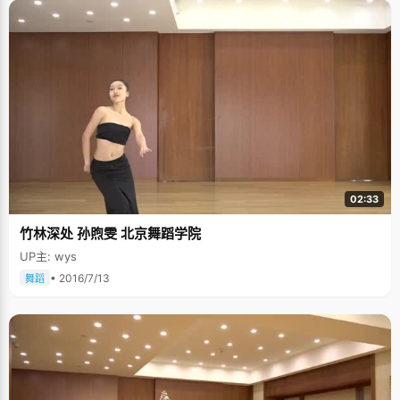
02:33
竹林深处 孙煦雯 北京舞蹈学院
UP主: wys
• 2016/7/13
舞蹈