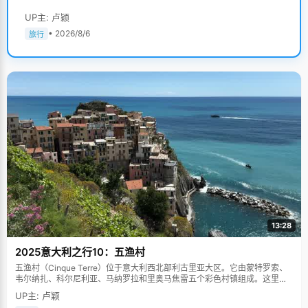
UP主: 卢颖
• 2026/8/6
旅行
13:28
2025意大利之行10：五渔村
五渔村（Cinque Terre）位于意大利西北部利古里亚大区。它由蒙特罗索、
韦尔纳扎、科尔尼利亚、马纳罗拉和里奥马焦雷五个彩色村镇组成。这里依
山傍海，房屋色彩斑斓，1997年被列为世界文化遗产。
UP主: 卢颖