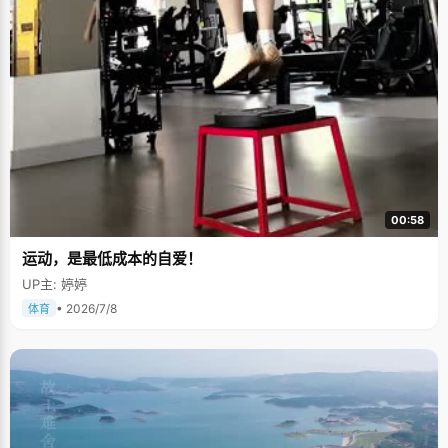
00:58
运动，是最低成本的自爱！
UP主: 婷婷
• 2026/7/8
体育