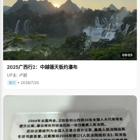
09:05
2025广西行2：中越德天板约瀑布
UP主: 卢颖
• 2026/7/20
旅行