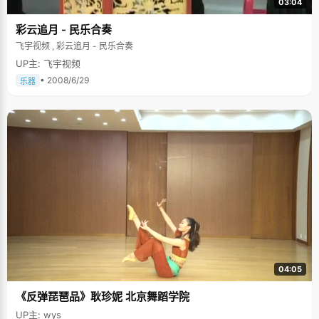
03:04
彩云追月 - 民乐合奏
飞宇视频 , 彩云追月 - 民乐合奏
UP主: 飞宇视频
• 2008/6/29
乐器
04:05
《反弹琵琶品》耿珍妮 北京舞蹈学院
UP主: wys