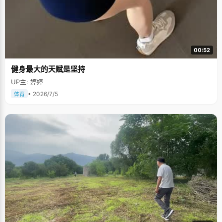
00:52
健身最大的天赋是坚持
UP主: 婷婷
• 2026/7/5
体育