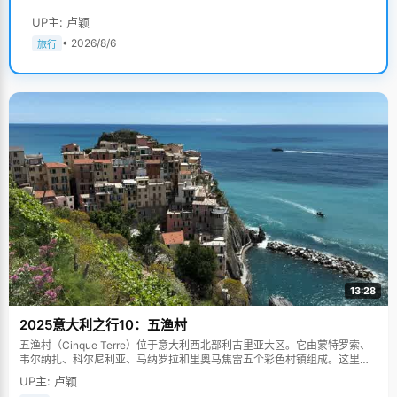
UP主: 卢颖
• 2026/8/6
旅行
13:28
2025意大利之行10：五渔村
五渔村（Cinque Terre）位于意大利西北部利古里亚大区。它由蒙特罗索、
韦尔纳扎、科尔尼利亚、马纳罗拉和里奥马焦雷五个彩色村镇组成。这里依
山傍海，房屋色彩斑斓，1997年被列为世界文化遗产。
UP主: 卢颖