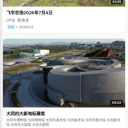
01:25
飞宇农场2026年7月4日
UP主: 侯海涛
• 2026/7/5
跃胜
05:22
大同四大新地标建筑
大同市博物馆 大同博物馆 大同市美术馆 大同美术馆 大同市图书馆 大同图书
馆 大同市大剧院 大同大剧院