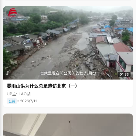
01:33
暴雨山洪为什么总是造访北京（一）
UP主: LAO胡
• 2026/7/11
公益