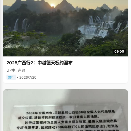
09:05
2025广西行2：中越德天板约瀑布
UP主: 卢颖
• 2026/7/20
旅行