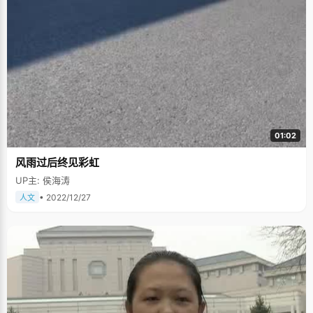
01:02
风雨过后终见彩虹
UP主: 侯海涛
• 2022/12/27
人文