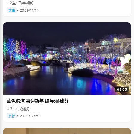
UP主: 飞宇视频
• 2009/11/14
歌曲
08:05
蓝色港湾 喜迎新年 编导:吴建芬
UP主: 吴建芬
• 2020/12/29
旅行