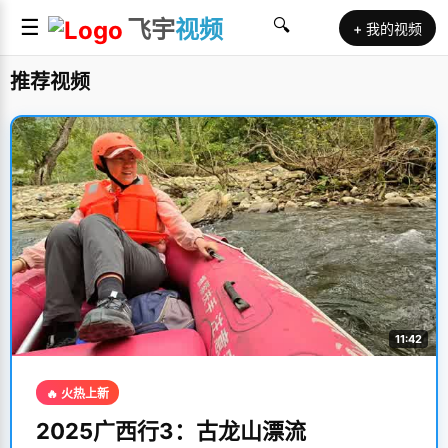
☰
飞宇
视频
🔍
+ 我的视频
推荐视频
11:42
🔥 火热上新
2025广西行3：古龙山漂流