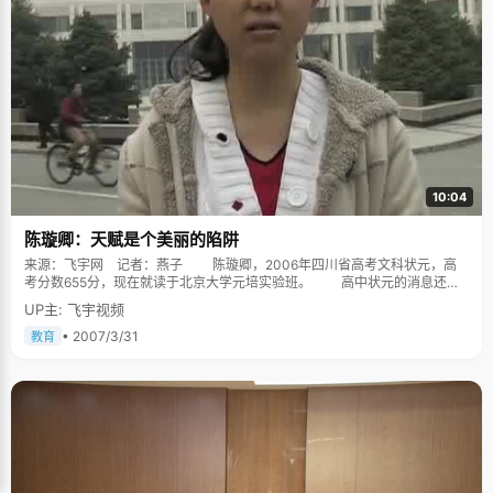
10:04
陈璇卿：天赋是个美丽的陷阱
来源：飞宇网 记者：燕子 陈璇卿，2006年四川省高考文科状元，高
考分数655分，现在就读于北京大学元培实验班。 高中状元的消息还没
有传到陈璇卿那里，整个城市已经沸腾起来了，因为这是攀枝花市建市三十
UP主: 飞宇视频
年来的第一个省状元，当记者问到什么样的心情的时候，她激动得说不出
话，眼泪直在眼眶里打转，迟迟不敢相信这个事实，她的成绩似乎具有了更
• 2007/3/31
教育
高的意义。 庆幸一直有人在领跑 我们经常看到这样的镜头，在奥运
田径赛场上，最后夺冠的往往是一直默默跑在人群里的某个身影，这就是所
谓称之为黑马现象并在现实生活中得到普遍认同。具有戏剧性的是，高考之
前，陈璇卿从来没有得到过第一，每次考试都稳坐第二把交椅，总做第二的
滋味是苦涩也是无奈的，"其实考试就像长跑，有一个人一直都是领跑，到最
后，他就会很累，而紧紧跟在他身后的那个人，可以在最后冲刺的时候有机
会超越他。回想起当时的苦闷，陈璇卿感觉自己听幸运，"非常感谢前面一直
有人在带着我往前跑。"其实人生就如赛场，每一个跑在你身后的人都有超越