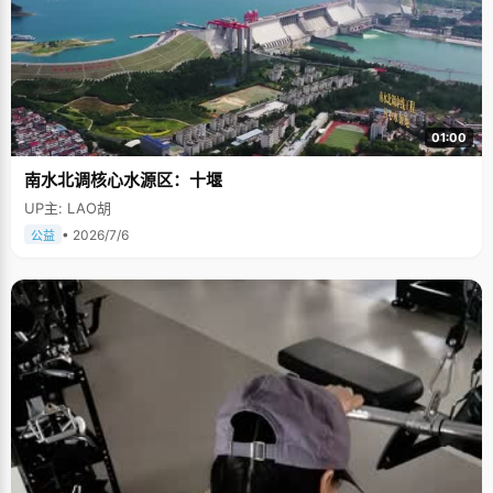
01:00
南水北调核心水源区：十堰
UP主: LAO胡
• 2026/7/6
公益