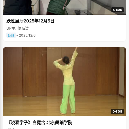
01:05
跃胜展厅2025年12月5日
UP主: 侯海涛
• 2025/12/6
跃胜
04:08
《晓春学子》白竟含 北京舞蹈学院