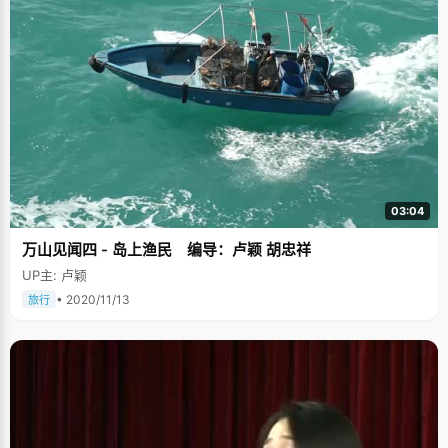
03:04
万山见闻四 - 岛上渔民 编导：卢颖 胡忠祥
UP主: 卢颖
• 2020/11/13
旅行