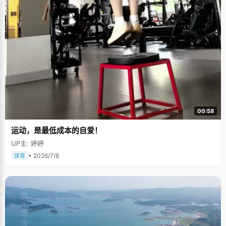
00:58
运动，是最低成本的自爱！
UP主: 婷婷
• 2026/7/8
体育