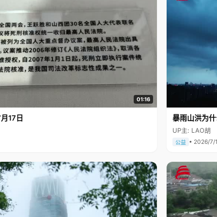
01:16
月17日
暴雨山洪为什
UP主: LAO胡
• 2026/7/
公益