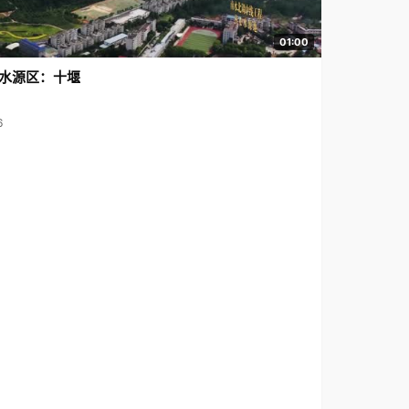
01:00
水源区：十堰
6