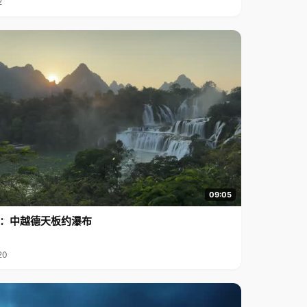
2
09:05
行2：中越德天板约瀑布
20