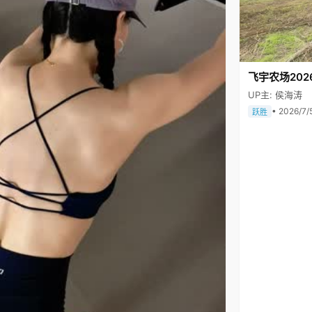
飞宇农场202
UP主: 侯海涛
• 2026/7/
跃胜