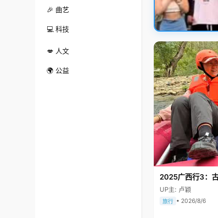
🎉 曲艺
💻 科技
💋 人文
🌍 公益
2025广西行3：
UP主: 卢颖
• 2026/8/6
旅行