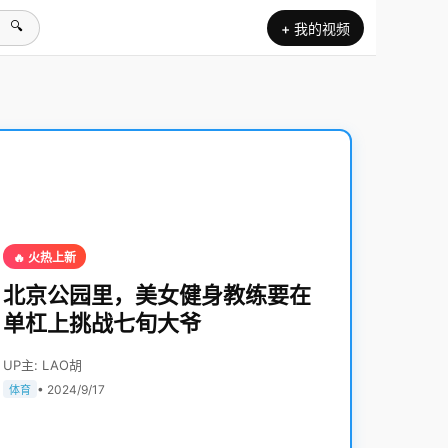
🔍
+ 我的视频
🔥 火热上新
北京公园里，美女健身教练要在
单杠上挑战七旬大爷
UP主: LAO胡
• 2024/9/17
体育