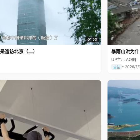
01:53
是造访北京（二）
暴雨山洪为什
UP主: LAO胡
• 2026/7/
公益