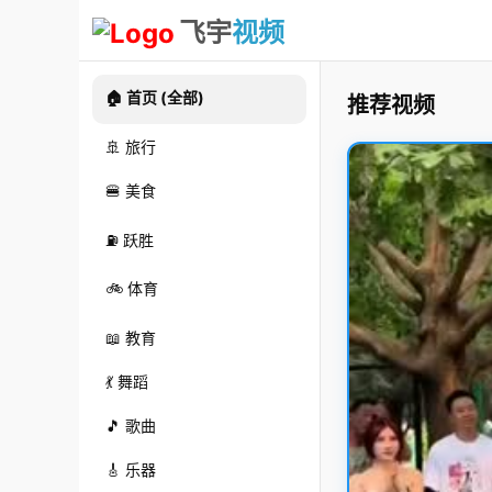
飞宇
视频
🏠 首页 (全部)
推荐视频
🚢 旅行
🍔 美食
⛽ 跃胜
🚲 体育
📖 教育
💃 舞蹈
🎵 歌曲
🎸 乐器