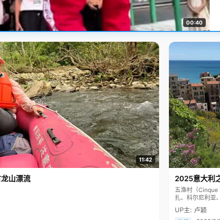
00:40
11:42
古龙山漂流
2025意大利
五渔村（Cinq
扎、科尔尼利亚
色彩斑斓，199
UP主: 卢颖