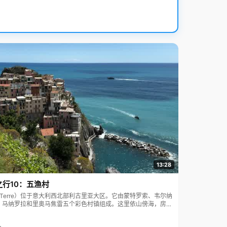
13:28
之行10：五渔村
ue Terre）位于意大利西北部利古里亚大区。它由蒙特罗索、韦尔纳
、马纳罗拉和里奥马焦雷五个彩色村镇组成。这里依山傍海，房屋
7年被列为世界文化遗产。