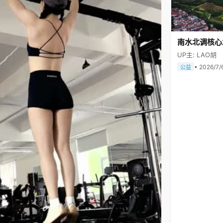
南水北调核心
UP主: LAO胡
• 2026/7/
公益