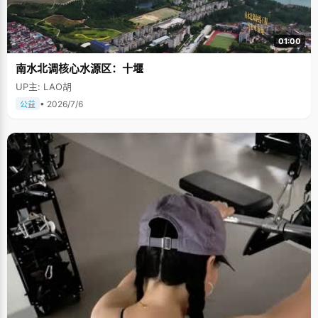
01:00
南水北调核心水源区：十堰
UP主: LAO胡
• 2026/7/6
公益