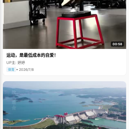
00:58
运动，是最低成本的自爱！
UP主: 婷婷
• 2026/7/8
体育