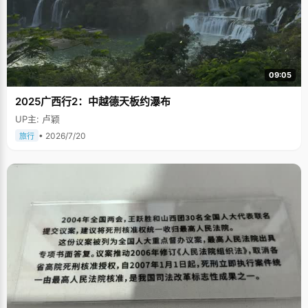
09:05
2025广西行2：中越德天板约瀑布
UP主: 卢颖
• 2026/7/20
旅行