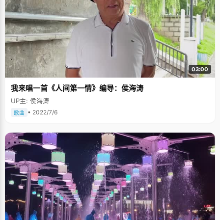
03:00
我来唱一首《人间第一情》编导：侯海涛
UP主: 侯海涛
• 2022/7/6
歌曲