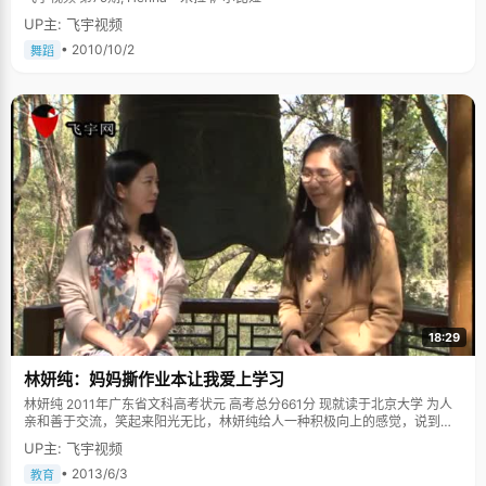
UP主: 飞宇视频
• 2010/10/2
舞蹈
18:29
林妍纯：妈妈撕作业本让我爱上学习
林妍纯 2011年广东省文科高考状元 高考总分661分 现就读于北京大学 为人
亲和善于交流，笑起来阳光无比，林妍纯给人一种积极向上的感觉，说到自
己的缺点，她说自己太要强不习惯接受别人的帮助，使得自己很辛苦。也许
UP主: 飞宇视频
骨子里，林妍纯就是个直爽坚强的女孩，而这种性格，使得她拥有了一大帮
朋友和好的学习成绩。 妈妈撕作业本让她爱上学习 说起家庭教育给林妍纯的
• 2013/6/3
教育