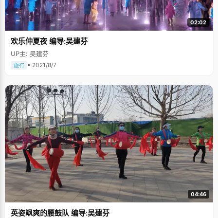
02:02
欢乐仲夏夜 编导:吴建芬
UP主: 吴建芬
• 2021/8/7
旅行
04:46
英姿飒爽的腰鼓队 编导:吴建芬