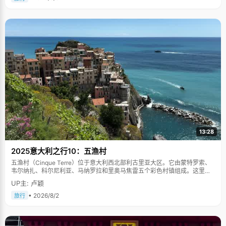
13:28
2025意大利之行10：五渔村
五渔村（Cinque Terre）位于意大利西北部利古里亚大区。它由蒙特罗索、
韦尔纳扎、科尔尼利亚、马纳罗拉和里奥马焦雷五个彩色村镇组成。这里依
山傍海，房屋色彩斑斓，1997年被列为世界文化遗产。
UP主: 卢颖
• 2026/8/2
旅行