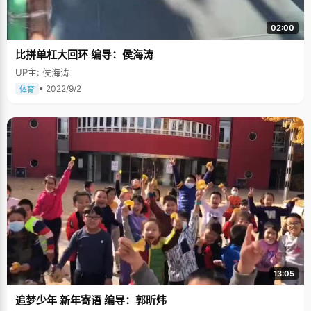
02:00
比拼单杠大回环 编导：侯海涛
UP主: 侯海涛
• 2022/9/2
体育
13:05
追梦少年 新年寄语 编导：郭昕炜