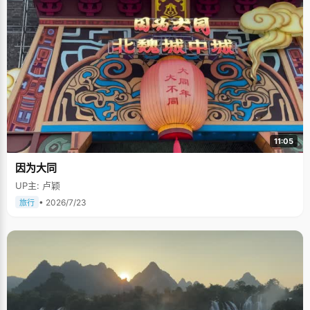
11:05
因为大同
UP主: 卢颖
• 2026/7/23
旅行