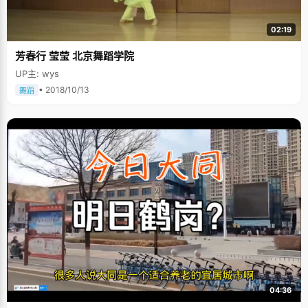
02:19
芳春行 莹莹 北京舞蹈学院
UP主: wys
• 2018/10/13
舞蹈
04:36