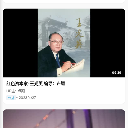
影响，她说印象最深刻的就是妈妈撕作业本那一次了。还在上幼儿园的时
候，有一天晚上因为贪玩，林妍纯没有做作业，到了晚上想睡觉就推脱说不
做了。"妈妈很生气，把我作业本撕了挂在屋顶，让我以后看到都会警醒自己
努力学习。"林妍纯说，从那以后，她就"爱上了学习"，养成了自觉学习的习
惯。 林妍纯说，其实妈妈私下是个很温柔的人，虽然没有很高的学历但是爱
读书，走在大街上常被人认为是老师，爱读书也是受妈妈的影响。父母对林
妍纯的教育是赏识教育，没有给她太大的压力，而是希望她尽力就好。 习惯
优秀，所以保持努力 曾经在农村的寄宿学校读书是林妍纯特别怀念的时候，
培养了她独立的性格。她特别感谢小学的启蒙老师，老师给了她很多的鼓励
和支持。谈到一直坚持努力学习，林妍纯说，除了父母和老师的教育，还有
一点是自己一直以来对自己的高要求，一开始优秀，到后来就要求自己一直
优秀，当优秀变成了一种习惯，就会催赶自己一直努力下去。
09:39
红色资本家-王光英 编导：卢颖
UP主: 卢颖
• 2023/4/27
公益