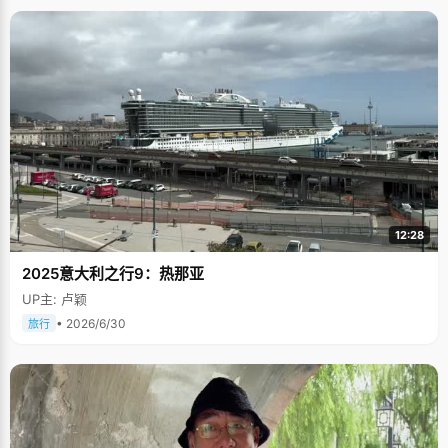
12:28
2025意大利之行9：热那亚
UP主: 卢颖
• 2026/6/30
旅行