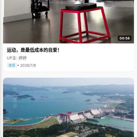
00:58
运动，是最低成本的自爱！
UP主: 婷婷
• 2026/7/8
体育