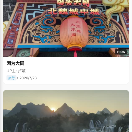
11:05
因为大同
UP主: 卢颖
• 2026/7/23
旅行