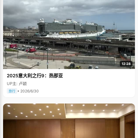
12:28
2025意大利之行9：热那亚
UP主: 卢颖
• 2026/6/30
旅行