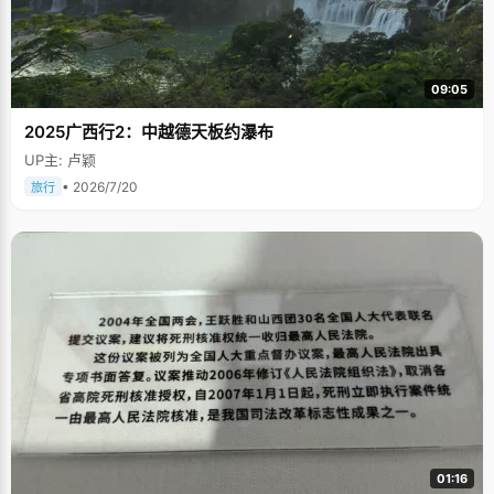
09:05
2025广西行2：中越德天板约瀑布
UP主: 卢颖
• 2026/7/20
旅行
01:16