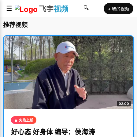
☰
飞宇
视频
🔍
+ 我的视频
推荐视频
02:00
🔥 火热上新
好心态 好身体 编导：侯海涛