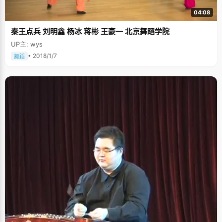
04:08
秦王点兵 刘明鑫 杨冰 蒋彬 王豪一 北京舞蹈学院
UP主: wys
• 2018/1/7
舞蹈