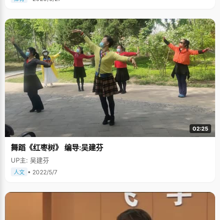
02:25
舞蹈《红枣树》 编导:吴建芬
UP主: 吴建芬
• 2022/5/7
人文