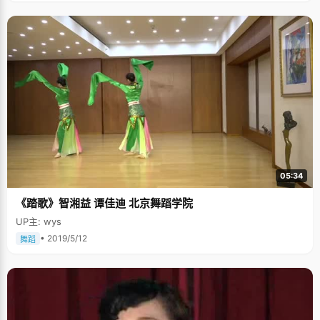
05:34
《踏歌》智湘益 谭佳迪 北京舞蹈学院
UP主: wys
• 2019/5/12
舞蹈