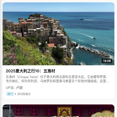
13:28
2025意大利之行10：五渔村
五渔村（Cinque Terre）位于意大利西北部利古里亚大区。它由蒙特罗索、
韦尔纳扎、科尔尼利亚、马纳罗拉和里奥马焦雷五个彩色村镇组成。这里依
山傍海，房屋色彩斑斓，1997年被列为世界文化遗产。
UP主: 卢颖
• 2026/8/2
旅行