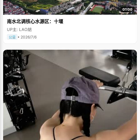
01:00
南水北调核心水源区：十堰
UP主: LAO胡
• 2026/7/6
公益