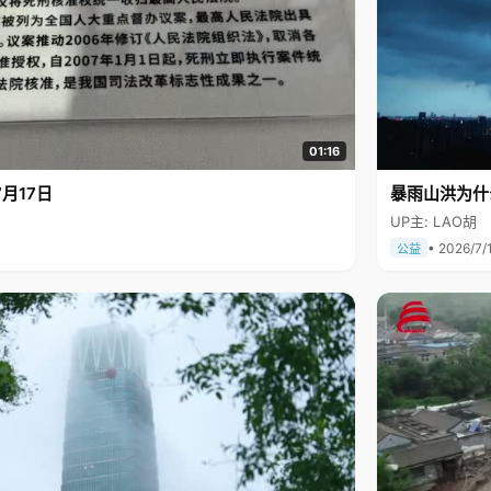
01:16
月17日
暴雨山洪为什
UP主: LAO胡
• 2026/7/
公益