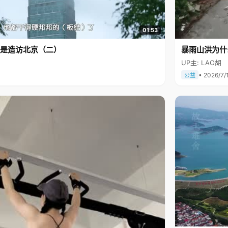
01:53
是造访北京（二）
暴雨山洪为什
UP主: LAO胡
• 2026/7/
公益