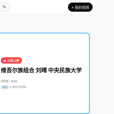
🔍
+ 我的视频
🔥 火热上新
维吾尔族组合 刘晴 中央民族大学
UP主: wys
• 2017/1/16
舞蹈