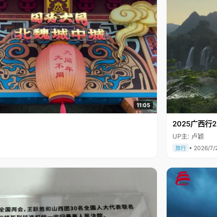
11:05
2025广西
UP主: 卢颖
• 2026/7/
旅行