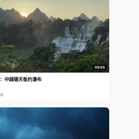
09:05
行2：中越德天板约瀑布
20