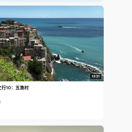
13:31
之行10：五渔村
2