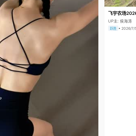
飞宇农场202
UP主: 侯海涛
• 2026/7/
跃胜