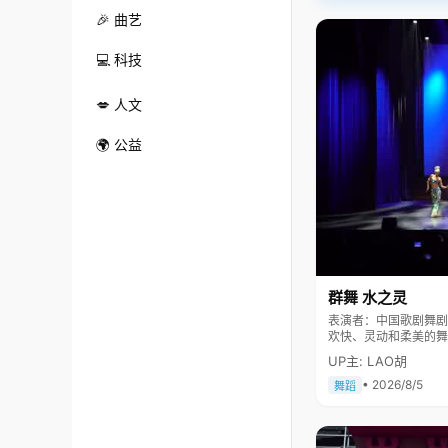
🎉 曲艺
💻 科技
💋 人文
🌍 公益
群舞 水之灵
表演者：中国歌剧舞剧院 舞剧团 《水之灵》表现一群
欢快、灵动和柔美的舞
民大会堂及国际舞台上
UP主: LAO胡
• 2026/8/5
舞蹈