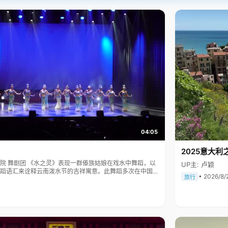
04:05
2025意大利
傣族姑娘在戏水中舞蹈，以
UP主: 卢颖
蹈语汇来诠释云南泼水节的吉祥寓意。此舞蹈多次在中国人
• 2026/8/
旅行
表演，一直得到赞誉其舞美，人美，寓意美。。