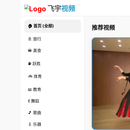
飞宇
视频
🏠 首页 (全部)
推荐视频
🚢 旅行
🍔 美食
⛽ 跃胜
🚲 体育
📖 教育
💃 舞蹈
🎵 歌曲
🎸 乐器