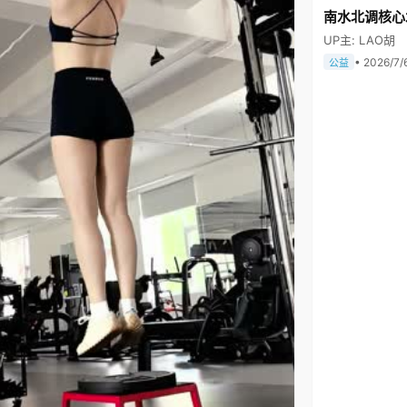
南水北调核心
UP主: LAO胡
• 2026/7/
公益