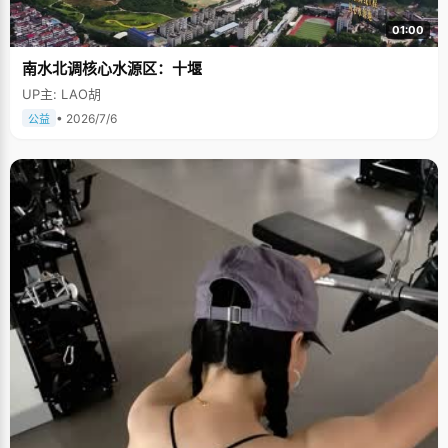
01:00
南水北调核心水源区：十堰
UP主: LAO胡
• 2026/7/6
公益