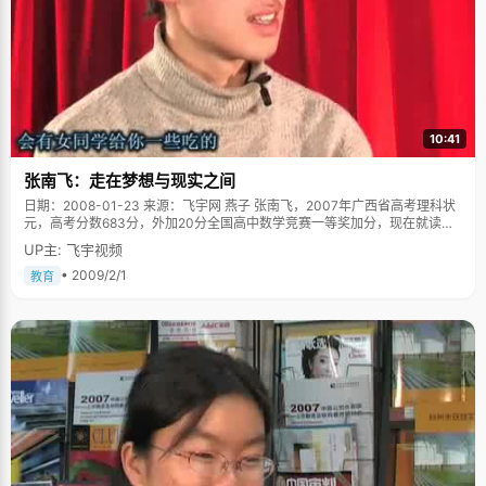
10:41
张南飞：走在梦想与现实之间
日期：2008-01-23 来源：飞宇网 燕子 张南飞，2007年广西省高考理科状
元，高考分数683分，外加20分全国高中数学竞赛一等奖加分，现在就读于
清华大学经济金融国际班。 我们的采访约在下午两点钟开始，张南飞踩着秒
UP主: 飞宇视频
针走进来，验证了他对时间的精准把握。在工作人员试麦的时候，张南飞只
是静静的坐着，低头看主持人写在纸上的一些小问题，耐心的等着采访开
• 2009/2/1
教育
始。 当我第一接触张南飞的时候，确实应了早先纸媒的那句誉美"淡定"，这
个男孩高大，俊朗，性格内敛但不内向，说话带着理科思维模式的逻辑和少
言无华，悠然自在。但当谈到感兴趣的话题时，他立即神采飞扬起来，好似
一个小孩子在用彩笔绘制自己的梦想，色彩在现实之外，有些梦幻，有些飘
忽。透过他鼻梁上两片斯文的小镜片，我们看到许多簇小火苗在他眼睛里跳
跃飞舞着，不知道多少想法在已经在不知不觉中飘过脑海。 曾经也很不听话
张南飞从小出生在广西桂林一个普通的家庭里，他的幼儿时期都是在爷爷家
里度过，离开了爸爸妈妈严厉的管教，得以常常跟着同龄的小孩子们一起玩
耍，滑梯，打架，虽然也常遭到老一辈革命家爷爷的严厉责骂和皮肉之痛，
但总体来说，他还是度过了一个无忧无虑的童年。因为爸爸妈妈不在一个地
方工作，他不得不一段时间就换一个城市和爸爸或者妈妈住上一段时间。他
早已经习惯了这样的生活方式，所以爸爸妈妈离异的消息并没有给他带来太