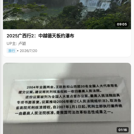
09:05
2025广西行2：中越德天板约瀑布
UP主: 卢颖
• 2026/7/20
旅行
01:16