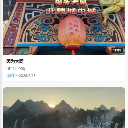
11:05
因为大同
UP主: 卢颖
• 2026/7/23
旅行