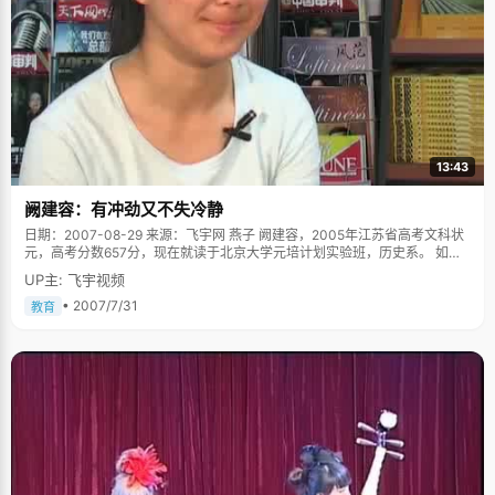
多的影响，除了每年过年的一些不知所措："不知道要在谁那里过年，去一
边，另一边肯定不高兴，很愁呀。" 张南飞的小学初中生活在半叛逆半乖巧中
度过，不听老师讲话，上课讲小话，跟老师顶嘴，斗气，被扣分罚站，跟一
群男孩子演绎哥们义气，"共同进退"不服老师管教。他是那种让老师又气又
爱的学生，因为当你一手准备因为他犯错扣分的同时，另一只手上的卷子却
显示他考的是满分。"到初中毕业了，才慢慢懂事起来，不再总给老师添乱
了，"张南飞深深为当年的不懂事愧疚。 高考，数学是个遗憾 当状元的感觉
怎么样？兴奋吗？ "没有太大的感觉，"张南飞抬头看了看我，腼腆的笑了一
下，推了一下鼻梁上的镜片，又补充说，"考前，考后都没有很兴奋或者很激
13:43
动过，一次考试而已，并不能证明什么。"不过张南飞一直有个遗憾，高考没
有拿到150分的满分，数学一直以来都是他的拿手，"得知成绩的时候很是郁
阙建容：有冲劲又不失冷静
闷了一段时间。" 张南飞对数学的兴趣从小学就开始了，而且用"自学成才"这
个词来形容张南飞对数学的学习一点也不为过，爸爸留在书架上的那堆数学
日期：2007-08-29 来源：飞宇网 燕子 阙建容，2005年江苏省高考文科状
课本就是老师："上小学的时候作业不是很多，没事的时候就从书架上拿一些
元，高考分数657分，现在就读于北京大学元培计划实验班，历史系。 如果
数学教材看，看着看着就喜欢上了数学，看完还会自觉的做后边的练习题，
要用两个词来形容阙建容给我的感觉的话，那就是"锐利、沉稳"，既有年轻
UP主: 飞宇视频
有难题会拿去问老师。"于是张南飞以自学的方式在小学看完了初中的数学课
人的冲劲，又能安静下来做事，就像她高三时候最喜欢并常常用来激励自己
本，初中啃完了高中的数学教材，高中已经读懂了大学的高等数学。张南飞
的话："敌军围困万千重，我自岿然不动，""刺破青天锷未残"。阙建容说她的
• 2007/7/31
教育
的数学成绩一直都特别优秀，高考模拟拿满分是很正常的事，我很好奇他高
性格和价值观主要受到了爸爸妈妈，两位通过自己努力从土地上走出来的前
考怎么只考了146分呢，他有些忿忿的说："最后一题其实我作对了的，但是
辈的影响很大，"敢闯、敢想、敢做"，还有一种历练过后的安静从容。 阙建
因为是用高数知识解的，所以被扣分了"。 这个扣分的理由让我们很能理解张
容的爸爸是个中学物理老师，对学生而言他称得上是亲切、谆谆善诱，可对
南飞有些忿忿的语气，不过状元在手，那些形式的东西也就无所谓了。 曾经
却阙建容而言却十足是个严父，他对阙建容非常严格，亦可称做严厉："只要
有个电影梦 张南飞在清华念的是经济金融国际班，一个热门受大众热捧的专
犯一点小错误，爸爸就要说，会批评，讲道理，可是如果有了好成绩，却没
业，我们有理由相信他在大学四年以后的光明前景，但张南飞心里一直藏着
有表扬的话"，阙建容说，"这是我一直非常郁闷的事情。包括考上状元，爸
一个梦想，"其实我最想做的是导演"。一个纯现实的东西和一个纯艺术的东
爸也只是说了句&lsquo;阙家的下一代没有给上一代丢脸&rsquo;，算是一个
西放在一起，总免不了有些奇怪。 说起电影，张南飞立即神采飞扬起来，"大
很高的评价了。" 从小，阙建容就从爸爸那里学会了一件事，凡事都要靠自
概从初中开始看电影的，常常跟妈妈一起去电影院看大屏幕，后来就开始收
己，独立、自主，因为爸爸从来不会轻易的对女儿伸出援手，阙建容唯一一
集影碟，没钱就跟妈妈要钱买碟，她不给我就放下话不好好学习，妈妈后来
次对爸爸的请求成功还是通过交易的方式："小学的时候写一篇作文，我想请
就放任我了"。张南飞家的一个大书架上堆满了他收集的各种碟片，正版的盒