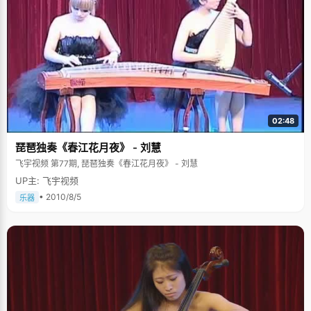
爸爸给我改一下，他怎么都不答应，后来晚上睡觉的时候，我就把作文本放
装，盗版的简装，还有一些通过特殊渠道进来的内地买不到的打口碟片，数
在爸爸的枕头边，写上纸条&lsquo;如果你帮我改作文，我就把你给我的徽章
一数，不下两千张了。"基本每部电影都会有很多感触，告诉我很多东西。看
还给你，给你交换&rsquo;，那是爸爸最喜欢的一个徽章，"这大概是唯一一
一部电影就是一种学习的过程，一个心灵的启发，看很多人的故事，就能体
次成功的交易。 比起爸爸的严厉，妈妈就显得和善得多了，她对女儿从来不
会很多生活，电影就是放在放大镜下的生活。" 张南飞最痴迷电影是在高中的
吝啬表扬，在家庭中起到了很好的平衡作用，当阙建容在父亲那遭遇冷落的
时候，他帜热的喜爱上电影，每个星期都会看上几部电影，然后有感而发写
时候，及时给与"温暖的话语"，从妈妈身上，阙建容学到了一个词"勤
一些影评类的文章放在自己的空间里。高考填报志愿的时候，他还动过填报
劳"。"妈妈是苦过来的人，所以特别的勤劳，特别的珍惜时间，每天都很忙
导演系的念头。"有一次在家里我试着提了一下考导演的念头，家人都惊呆
碌，不让时间虚度"，受到妈妈的影响，阙建容也有极强的时间观念，每天该
了，后来我就放弃了自己不成熟的想法，要不然初高中读那么多书都浪费
做什么都有个精准的计划，把有限的时间最大限度的利用好，包括课间的休
了。" 尽管如此，张南飞还是放不下心中的这个想法，他用各种形式来实践着
息时间，这或许就是阙建容学习好的一个原因吧，让每分钟都有价值。 说到
这个梦想。"我特别喜欢玩游戏，尤其是那种单机版角色扮演游戏，比如《仙
成长里程，阙建容引用了爸爸的话：第一，学习不能放松；第二，字要练
剑奇侠传》，我选了李逍遥的角色，根据剧情和自己的想法把游戏玩完，就
02:48
好；第三，一定要出去玩。"小时候，没有上什么特长班，有时间就在家里练
像在看一部自己导演的电影。"高中时候一次音乐期末考，爱好音乐剧的张南
字。爸爸说，写好字是最基本的，写字就像做人，要端正。"除了写字，那就
飞主动请缨，组织了十几个男生编排了一出原创音乐剧，从剧本、台词、作
琵琶独奏《春江花月夜》 - 刘慧
是玩了，"小时候经常去乡下玩，在野地里烧火、挖坑、爬树、打架，像个男
曲到编排都是张南飞亲自主刀。这次小试牛刀获得了很高的分数和绝佳的评
孩子一样调皮。"阙建容的是快乐而且无忧无虑的，每次放假，爸爸还会带她
飞宇视频 第77期, 琵琶独奏《春江花月夜》 - 刘慧
价，让张南飞初尝了导演的成就感。 来到大学，张南飞还是一直坚持着对电
去旅游，北京、山东、杭州等地方看看，"爸爸认为，只有走出去可以增长见
影的热爱，短短几个月的时间，他已经收集了将近500多张影碟了，在宿舍
UP主: 飞宇视频
识，学到很多东西，一直说让我们多出去玩。"爸爸的鼓励，让阙建容养成了
的书架上摆了满满两大排，他心里也一直没有放下导演这个想法，或许有一
敢闯、敢做的性格，就是开头说的那股"锐气"。 上大学了，"玩"的机会更多
• 2010/8/5
天，我们的银幕上会出现这么一行："导演：张南飞"，谁知道呢，一切皆有
乐器
了，每次放假，利用社会实践案的机会，阙建容又走了很多地方。接受我们
可能。
采访的那天，她刚从云南丽江回来，说起丽江的传统文化、传统工艺和茶马
古道就兴奋不已，她还特意买了件极具民族特色的蜡染小衫穿在身上。 相比
起高中时候固定、按照老师计划按部就班的学习方式，大学生活要忙碌紧张
而且自主性强很多："什么都要自己去想，要学很多课外的东西，比高中时候
累多了。"不过在忙碌的闲暇，阙建容报名参加了学校的体育舞蹈协会，周末
的时候邀约一帮"虫子们（舞友的昵称）"去参加校外的舞蹈培训班，参加各
种舞会。阙建容笑嘻嘻的说："这算是弥补一下小时候的音乐缺失吧，而且跳
舞即可以放松自己，又可以穿很漂亮的裙子，满足一下爱美的欲望。" 大学是
个广阔的舞台，阙建容已经想好了，要让大学过的充实而有意义，在她心里