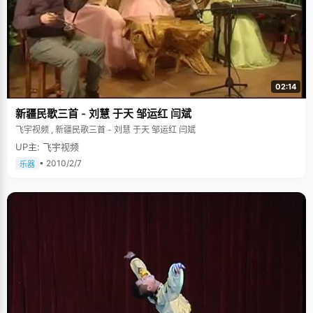
02:14
新疆民歌三首 - 刘慧 于天 邹运红 闫斌
飞宇视频 , 新疆民歌三首 - 刘慧 于天 邹运红 闫斌
UP主: 飞宇视频
• 2010/2/7
乐器