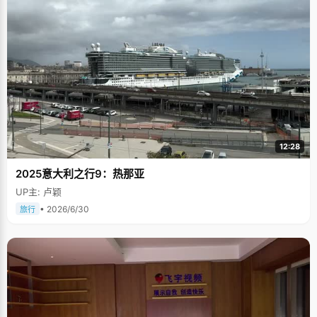
12:28
2025意大利之行9：热那亚
UP主: 卢颖
• 2026/6/30
旅行