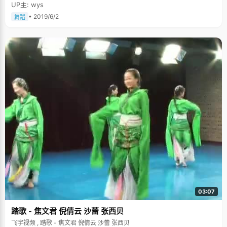
UP主: wys
• 2019/6/2
舞蹈
03:07
踏歌 - 焦文君 倪倩云 沙蕾 张西贝
飞宇视频 , 踏歌 - 焦文君 倪倩云 沙蕾 张西贝