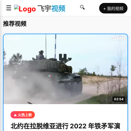
☰
飞宇
视频
🔍
+ 我的视频
推荐视频
02:54
🔥 火热上新
北约在拉脱维亚进行 2022 年铁矛军演