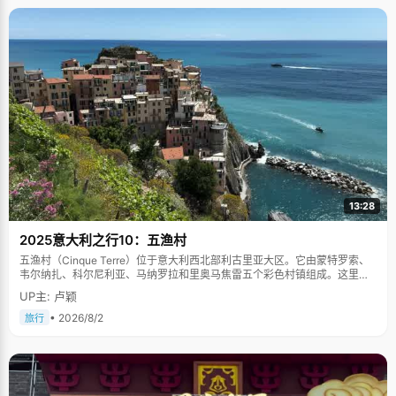
13:28
2025意大利之行10：五渔村
五渔村（Cinque Terre）位于意大利西北部利古里亚大区。它由蒙特罗索、
韦尔纳扎、科尔尼利亚、马纳罗拉和里奥马焦雷五个彩色村镇组成。这里依
山傍海，房屋色彩斑斓，1997年被列为世界文化遗产。
UP主: 卢颖
• 2026/8/2
旅行