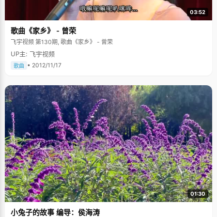
03:52
歌曲《家乡》 - 曾荣
飞宇视频 第130期, 歌曲《家乡》 - 曾荣
UP主: 飞宇视频
• 2012/11/17
歌曲
01:30
小兔子的故事 编导：侯海涛