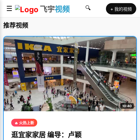
☰
飞宇
视频
🔍
+ 我的视频
推荐视频
10:40
🔥 火热上新
逛宜家家居 编导：卢颖