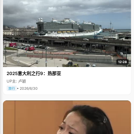
12:28
2025意大利之行9：热那亚
UP主: 卢颖
• 2026/6/30
旅行