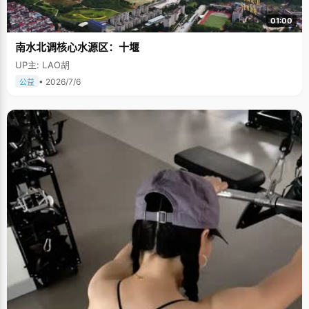
01:00
南水北调核心水源区：十堰
UP主: LAO胡
• 2026/7/6
公益