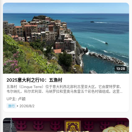
13:28
2025意大利之行10：五渔村
五渔村（Cinque Terre）位于意大利西北部利古里亚大区。它由蒙特罗索、
韦尔纳扎、科尔尼利亚、马纳罗拉和里奥马焦雷五个彩色村镇组成。这里依
山傍海，房屋色彩斑斓，1997年被列为世界文化遗产。
UP主: 卢颖
• 2026/8/2
旅行