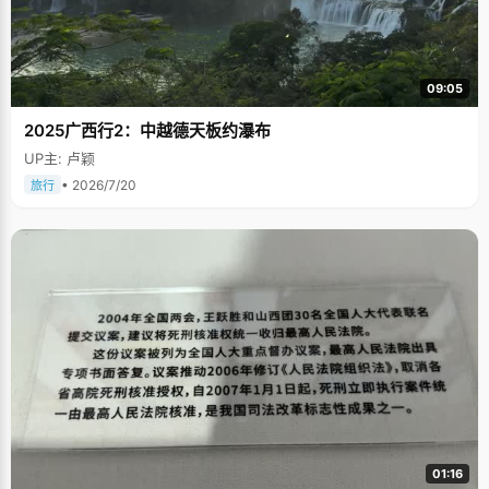
09:05
2025广西行2：中越德天板约瀑布
UP主: 卢颖
• 2026/7/20
旅行
01:16