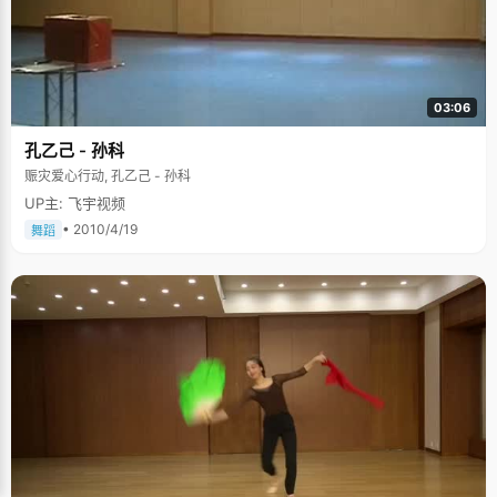
03:06
孔乙己 - 孙科
赈灾爱心行动, 孔乙己 - 孙科
UP主: 飞宇视频
• 2010/4/19
舞蹈