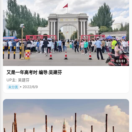
03:51
又是一年高考时 编导:吴建芬
UP主: 吴建芬
• 2022/6/9
未分类