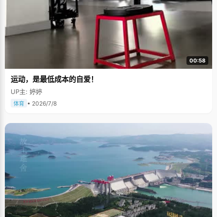
00:58
运动，是最低成本的自爱！
UP主: 婷婷
• 2026/7/8
体育