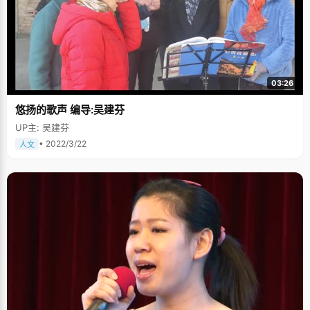
03:26
悠扬的歌声 编导:吴建芬
UP主: 吴建芬
• 2022/3/22
人文