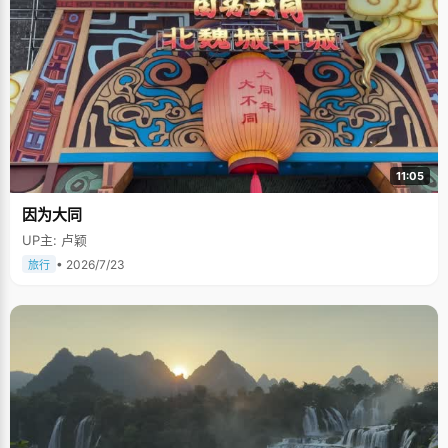
11:05
因为大同
UP主: 卢颖
• 2026/7/23
旅行