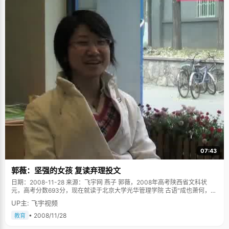
07:43
郭薇：坚强的女孩 复读弃理投文
日期：2008-11-28 来源：飞宇网 燕子 郭薇，2008年高考陕西省文科状
元，高考分数693分，现在就读于北京大学光华管理学院 古语"成也萧何，败
也萧何"，郭薇说，"我是成也费德勒，败也费德勒！"（著：罗杰&bull;费德
UP主: 飞宇视频
勒（Roger Federer），瑞士人，27岁，网球名将，帅哥）怎么回事的？郭
薇嘿嘿笑了，"当年报考北大的一个原因就是想上北京看费德勒打08奥运
• 2008/11/28
教育
会。"这个理由让我们不禁愣了一下，太坦白了吧。郭薇突然换上了fans说起