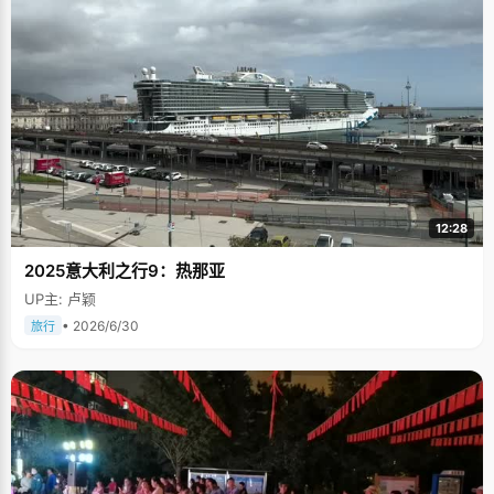
12:28
2025意大利之行9：热那亚
UP主: 卢颖
• 2026/6/30
旅行