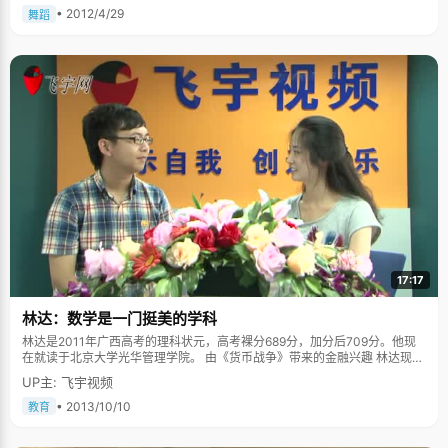
书呢。"多次批评无效后，老师只好把她调到了后排，这回看小说就更无忌惮
• 2012/4/29
舞蹈
了。在这段做后排的日子里，求芝蓉完成了很多的阅读，也产生了朦胧的青
春情愫，这是后记。因此求芝蓉说自己是个不让人省心的人，虽然学习成绩
一直不错，却常常让老师和家长头疼。在家里，父母管的很严，晚上要早点
睡觉，不要看那么多闲书，求芝蓉就等父母走后，悄悄的躲在被窝里打着电
筒看书，至今，在求芝蓉的床头还保存这两大盒子电池，成为了当时的"罪
证"，还有鼻梁上的那副小眼镜。求芝蓉最喜欢的书是《红楼梦》，至今已经
读了不下十遍，在痴迷的那段时间，她甚至在数学课上也看周汝昌的《红楼
新证》，结果被巡视的老师截获了，这已经是常事了。幸好班主任也是个红
楼迷，使得求芝蓉免于被处罚。求芝蓉对《红楼梦》中的人物和诗词几乎到
了如同自家人的程度，在红学社的聚会上，她对书中人物和诗歌娓娓道来，
熟悉程度和理解深刻让师哥师姐们刮目。 朦胧的情愫 虽然求芝蓉在书中领略
到了很多凄美的爱情故事，体会了感情细腻的诗词，但是在真正遇到感情问
题的时候，求芝蓉变得羞涩迟钝起来。前边提到，求芝蓉在坐后排的日子
里，不仅完成了大量的阅读，同时萌生了朦胧的青春情愫，属于每个女孩子
成长过程中的必然现象，求芝蓉羞涩的把它写进了文章，《那个走过我生命
的男孩》，聊发感情。 从高一开始，每年圣诞节，求芝蓉都收到了一张匿名
17:17
的明信片，写着些祝福又隐含表白的话语。高中三年，收到了三张。那时
候，信件都要经过老师的手之后才转到学生手里，这三张卡片曾引起了班主
任的怀疑，并把求芝蓉叫到一旁盘问了很久。对于这些卡片，求芝蓉看过之
林达：数学是一门挺美的学科
后就放在一边了，是绝不敢做猜测和尝试的。至今，求芝蓉还不知道是谁给
林达是2011年广西高考的理科状元，高考裸分689分，加分后709分。他现
自己寄了卡片，当问到今年或许会收到署名的卡片时，敢作敢为的小姑娘竟
在就读于北京大学光华管理学院。 由《货币战争》带来的金融兴趣 林达现在
有些羞涩起来："不知道，管它呢！" 来到北大，求芝蓉如鱼入水，学校附近
是北京大学光华管理学院大二的一名学生，能够学习金融学的专业，也是他
就是几大图书城，学校丰富的藏书，活跃的文化社团，更加激起了求芝蓉的
UP主: 飞宇视频
一直的梦想。在高中的时候，林达读了这本曾红极一时的《货币战争》，这
读书欲望。对于未来，她没有期许太多，"读书为先"。
本书神奇的描写和生动的语言，深深地影响了林达，让他开始对金融专业感
• 2013/10/10
教育
兴趣。"尽管对这本书的评价有很多声音，但是这本书对我还是有一种引领和
启蒙的作用。"林达告诉我们，早在初中的时候，北大就是他梦想中的学府