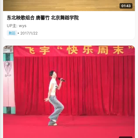
01:43
东北映歌组合 唐馨竹 北京舞蹈学院
UP主: wys
• 2017/1/22
舞蹈