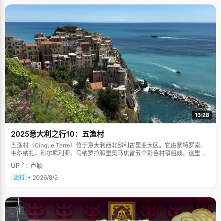
13:28
2025意大利之行10：五渔村
五渔村（Cinque Terre）位于意大利西北部利古里亚大区。它由蒙特罗索、
韦尔纳扎、科尔尼利亚、马纳罗拉和里奥马焦雷五个彩色村镇组成。这里依
山傍海，房屋色彩斑斓，1997年被列为世界文化遗产。
UP主: 卢颖
• 2026/8/2
旅行