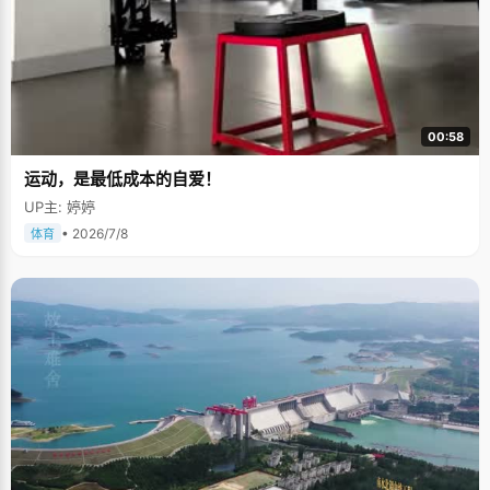
00:58
运动，是最低成本的自爱！
UP主: 婷婷
• 2026/7/8
体育