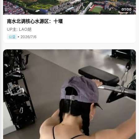
01:00
南水北调核心水源区：十堰
UP主: LAO胡
• 2026/7/6
公益