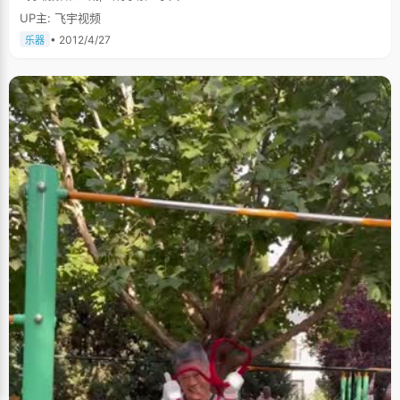
就没有给过自己任何的压力，在学习上充分的信任自己，没有要求自己要考
UP主: 飞宇视频
多少分，就算是期末考试，也常常忘了问自己分数，"反而是我自己没考好了
要郁闷上一段时间。" 在兴趣爱好上，父母充分的尊重杜玮的选择，包括高
• 2012/4/27
乐器
考，都是她自己拿主张。在高考的最后关头，爸爸妈妈没有给自己任何压
力，只是让杜玮正常的发挥就好了。正是这种宽松没有压力的家庭氛围，让
杜玮在高考中发挥出色。可以说，考中状元，是全家人一个始料未及的惊
喜。