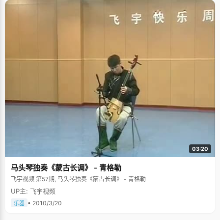
了，对这个中国最高的学府特别向往，通过不断努力，林达真的实现了自己
的梦。 理科生的文理情节 虽然是理科生出身，但是林达最大的爱好确是读文
学类的书籍，他最喜欢的作家是村上春树。他印象中第一次特别认真的读一
本书是在初二的时候，一个很偶然的机会，他在书店看到了《海边的卡夫
卡》这本书，便立即被书的封面吸引。回到家之后，已经是傍晚的5、6
点。"我印象特别深，吃过饭之后大概是7点，一直看了四个多小时。这本书
的故事情节特别的引人入胜，一看下去就停不下来。"从这之后，他也陆陆续
续看了村上春树的很多书，比如《挪威的森林》和《1Q84》，除此之外，受
到了村上春树的影响，他还阅读了菲茨杰拉德的《了不起的盖茨比》。对于
阅读了这些书籍之后有哪些收获，林达这样告诉我们："这些书教会我如何去
思考问题，更根本的事情是如何去看待这个世界，这些是非常难以替代的作
用。" 当然了，作为一个理科生，林达自然在数学方面有独特的造诣，在他看
来数学是一门挺美的学科。"小的时候，我父亲给我推荐了一本书叫做《什么
是数学》，它从数学的起源讲起，把数学的本质展现给了大家，这本书让我
一直参加数学竞赛的动力。"除了受这本书影响，除此之外，林达的数学老师
也深深影响了他。"他是我的高中老师，他真的很热爱数学，每次去办公室找
他，他都会与我分享他最近看了哪些数学的著作，有了解哪些理论等等，他
对数学的这种热爱，真的很影响我。" 骑行去旅游 收获颇丰 林达以前非常喜
欢运动，他参加足球队，参加比赛；心情不好的时候最喜欢到操场去。然
03:20
而，现在当问起林达他最遗憾的事情是什么，他羞涩的笑了笑，"最遗憾的事
情是没有好好锻炼身体，到大学以来，好像变得懒了一些，没有坚持锻炼，
马头琴独奏《蒙古长调》 - 青格勒
很遗憾。" 说起最刺激的事，林达告诉了我们他和朋友们骑车去广西北海旅行
的故事，三个大男生，没有任何骑行经验，却敢于上路，一路上风风雨雨，
飞宇视频 第57期, 马头琴独奏《蒙古长调》 - 青格勒
经历最多的事情反而是——修自行车。这一路上，不仅锻炼了他们的意志品
UP主: 飞宇视频
质，还让他们的修车技术有了很大的提升，林达笑着与我们分享。 采访结
束，林达给我们的感觉就像一个绅士，总是很安静的微笑着，他告诉我们接
• 2010/3/20
乐器
下来可能要到英国留学，愿林达同学能够在英国能够取得更多的进步。