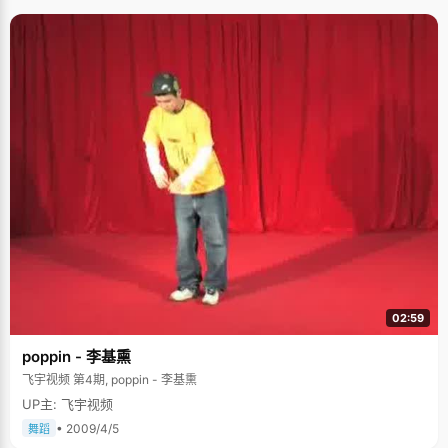
喜欢偶像那种兴奋的语气，"高中的时候我特别迷费德勒，尤其是高三那年，
整天就追着费德勒的比赛看，整年里，我的情绪会随着他的战绩而波动。我
把关于他的各种报道，图片剪下来都收集在一个本子里边收藏。"于是乎，学
习时间少了，成绩下降了，高考失误了，北大也被关在了门外。 重锤打醒了
小郭薇，痛定思痛，费德勒还是喜欢的，但不能再那么痴迷了，学习还是第
一位的。复读的时候，郭薇又做了一件让大家瞠目的事情——弃理从文。郭
薇说"既然我已经浪费了一年时间，还不如学习点新知识呢，所以转投文科
了。"在高二分科的时候，郭薇就很是费了一番劲，因为她不属于那种科目特
长明显的学生，哪门成绩都差不多，但是所在学校理科强势，加上当年那句
名言"学好数理化，走遍天下都不怕"，郭薇还是选择了理科，成绩倒也可圈
可点。但私底下，郭薇仍然一直非常关注文科的东西，看报纸，读历史文
献，看小说，跟很多小女生一样，看琼瑶的爱情小说也能哭得梨花带雨的，
《射雕英雄传》、《天龙八部》、《红楼梦》等等，包罗万象。正是这样才
让她选择文科的时候，有了些底气。 再有基础，毕竟也比其他同学少了很多
知识基础，所以打一开始，郭薇的学习就显得很吃力，别人是复习旧知识，
她是学习新知识，不但要先学会，还要跟上老师的步伐，但是既然选择了，
就得咬牙坚持下来，所以会特别努力。郭薇深刻的记得，在距离高考还有68
天的时候，终于学完了高中所有的历史书，可以真正的开始复习了。"老师说
我悟性还是不错的"，郭薇有些小得意的说，"复读了半个学期以后，我的成
绩慢慢赶上来了"。 郭薇所在的省市属于此次汶川地震中受灾比较严重的地
02:59
区，临近高考之前那段时间，余震不断，她也只能抓紧时间，能学点就学
点。亲身经历了惨痛的地震，郭薇的心理有个很大的变化，"生命是最珍贵
poppin - 李基熏
的，太脆弱，微小了，"她说，"以前很多名呀利呀，名次呀之类的东西突然
都感觉不重要了"。所以再次面对高考的时候，郭薇很放松，完全没有对高考
飞宇视频 第4期, poppin - 李基熏
的恐惧和压力，"高考想得最多的就是，如果高考的时候地震了怎么办，也没
UP主: 飞宇视频
心思想考试成绩怎么样了。" 坚强的小女孩 郭薇长得很娇小，看似很柔弱的
小女生，其实有着调皮的童年。郭薇回忆儿时的事情，已经记不得那么多片
• 2009/4/5
舞蹈
段了，不过对满身的伤痕记忆深刻，"小时候很调皮，不知道怎么的，总是受