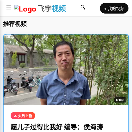
☰
飞宇
视频
🔍
+ 我的视频
推荐视频
01:18
🔥 火热上新
愿儿子过得比我好 编导：侯海涛