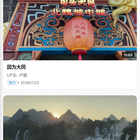
11:05
因为大同
UP主: 卢颖
• 2026/7/23
旅行