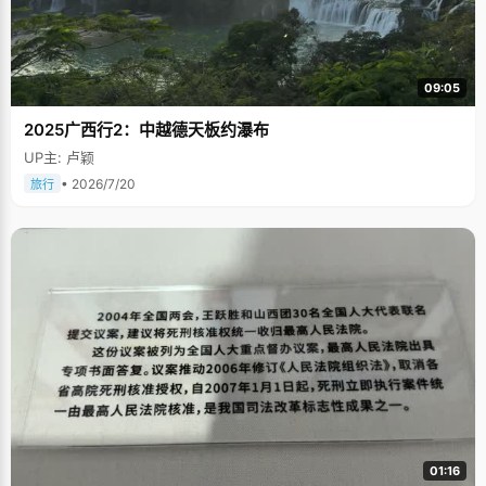
09:05
2025广西行2：中越德天板约瀑布
UP主: 卢颖
• 2026/7/20
旅行
01:16