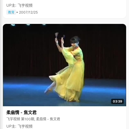
痴，外表开朗，笑容灿烂的求芝蓉，真真是一个爱书如痴的人。书对于求芝
UP主: 飞宇视频
蓉，就像水之于鱼一样自然，正如她自己在那篇被传阅甚广的小文《走过我
生命中的那个男孩》中所写"我注定一辈子都属于书了"。 教育从诗歌开始，
• 2007/12/25
教育
诗歌狂人 求芝蓉出身于一户普通的家庭，爸爸妈妈都是公务员，求芝蓉的早
期教育是从诗歌开始的，之后就越发不可收拾，以致于到现在，她渐有发展
成现代诗人的欲望和潜质。 求芝蓉的求学欲望是天生的，2岁的时候，她自
己就跑到幼儿园去，跟着大自己三、四岁的大孩子们一起上课，学会了很多
拼音、汉字和数字，为以后的早期教育打下了基础。四岁生日那天，求芝蓉
收到了自己的第一本诗集——《古诗五十首》，开始跟着爸爸学习朗诵诗
歌。求芝蓉很有诗词天赋，记忆力也不错，在上小学前她已经会背大概200
首古诗，而且对于很多理解深入。这个数字是惊人的，很多成年人也不定能
记住那么多。上学以后，求芝蓉对诗的狂热不减，在初高中达到顶峰，利用
课余时间狂看诗集，那时候，她脑袋里大概能完整的记忆五六百首诗词，在
一次诗歌大赛中她以一口气背出一百多首诗词而艺压四座，令同学们羡慕不
已。并常常有"因古诗发狂，诗性大发，想做诗"的感觉，于是写了几首打油
诗，为同学们传阅。在众多诗人中，求芝蓉最喜欢李商隐的诗，纳兰信德的
词，两位都是感情细腻，洒脱飘逸的性情中人，正好与求芝蓉略显俊逸的性
格契合，读他们的诗词更有如遇知己之感。至今，求芝蓉依然保持着对诗词
的喜好，兴致到时偶作小赋。前段时间，妈妈从上海寄来著名的土特产小京
生（新昌的特产花生），品尝之余，求芝蓉有感而发："剥却麻袍去赤衣，淳
香入口泪嘘唏。千里寄传非入贡，怜儿求学不得归。"（摘自求芝蓉名博"月
旦主人"。） 好书如命，不让人省心 除了诗词外，求芝蓉对小说散文也很喜
03:39
好，平时最爱干的事情就是买书，有闲暇和闲钱的时候就去逛书店，搬回来
大本小本的书，桌上、地上、床底下都是书，并在高中毕业的时候成功压坏
柔扇情 - 焦文君
了家中的大书架。 求芝蓉读书内容广泛，尤其喜欢大部头，小学的时候，她
已经读完了四大名著，并开始攻关金庸的小说，"飞雪连天射白鹿，笑书狂侠
飞宇视频 第100期, 柔扇情 - 焦文君
倚碧鸳"，外加一部《越女剑》。她读这些小说大多是在课堂上完成的，"我
UP主: 飞宇视频
上课的时候老背着老师看小说，看似坐得很直，其实在通过桌子上的小洞看