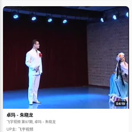
伤，撞上啦，蹭上啦，掉进水里啦这样的事情常常发生"。不过郭薇却有着一
股坚强勇敢的劲，什么都不知惧怕。记得小时候去打针，妈妈对郭薇说，"薇
薇勇敢，要像解放军叔叔一样勇敢坚强"，于是才不到四岁的小女孩很听话，
打针的时候，疼得直流泪也不出声，一旁打针的阿姨也看的眼睛红红的。 特
别的生日礼物 越长大，郭薇越乖巧和懂事。记得12岁那年，郭薇听到一句
话，"自己的生日是父忧母患的日子"，很有感触，觉得生日那天自己吃蛋糕
却让父母受苦了，于是凡是妈妈的生日或者母亲节，她都会给妈妈写一封
信，表达自己对母亲的爱和感激。在郭薇生日当天，她也会收到妈妈给自己
的信，作为特殊的生日礼物，"我觉得这比任何的礼物都有意义，很温馨"。
讲起这些小故事，郭薇一脸的幸福，这就是郭薇。如果要说郭薇的成长有什
么特别的，那就是她有着坚强的性格，自主的坚决，有柔软体谅别人的心。
正因这样，她才能如此的快乐，对过去感恩，对未来憧憬。郭薇说，"在阳光
明媚的下午在北大校园里走一圈，会有很多的感受，很喜欢这种浓厚的历史
人文气场，这种自由的精神。"祝福她的大学的学习生活能一直如此快乐。
04:19
卓玛 - 朱晓龙
飞宇视频 第97期, 卓玛 - 朱晓龙
UP主: 飞宇视频