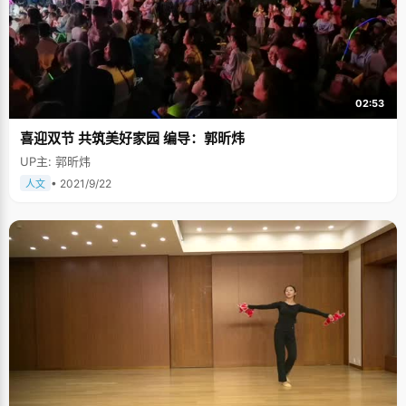
02:53
喜迎双节 共筑美好家园 编导：郭昕炜
UP主: 郭昕炜
• 2021/9/22
人文