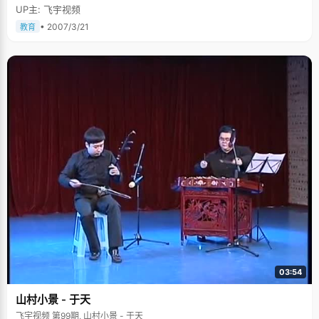
就算跟人争论的时候也带着温柔的强调，笑起来很可爱，说话的时候喜欢眨
UP主: 飞宇视频
巴着双眼，好像很怕说错话的样子，就是这样一个不显山水的女孩，"意
外"的拿到了全区高考状元的花魁。 虽然杜玮在高中时候成绩一直排在前几
• 2007/3/21
教育
名，但是从来没有拿过第一，也压根没往上边想，"当时同学告诉我考了状元
的时候，我觉得这是一个幸运"。 从小就是个让父母放心的孩子 杜玮很乖，
从小到大学习成绩一直都很好，小学经常拿满分，没有经历太大的波折，比
较顺利的就走进了北大的校门，只是状元是个意外的惊喜。 杜玮说，自己在
学习方面特别自觉，从来不让父母操心。记得很小的时候，有一次，姥爷教
她念诗，当时没学会，后来大家出门回来的时候，发现小杜玮一个人拿着书
本在那里默默的背诵，"我想要学会了背给家人听，要吓他们一下。" 高中生
物联赛的特别启示 虽然杜玮的学习成绩一直不错，但是仅仅停留在前十名的
位置上，杜玮自己心里也没有要追赶的念头。 高二的时候，学校里开始全国
高中生生物联赛的报名，杜玮想到自己的生物成绩也不是很优秀，一定没有
拿奖的希望，就放弃了。一向很关心杜玮的生物老师就过来劝说杜玮，鼓励
她报名试一试。杜玮"乖乖"的报了名，考了试，却没想到一下拿了第一名，
可把杜玮高兴坏了，没想到自己还能"那么优秀"。 自从拿了第一之后，杜玮
开始觉得，学习不能再这么漫无目的了，要给自己定一个目标，去努力一
下，不要让自己后悔。从那之后，杜玮的学习成绩有了很大的提高，一下晋
级到前五名的行列。 学习之余还有很多的兴趣爱好 杜玮看起来很文静秀气，
甚至有些柔弱，但她可是个踊跃的运动健将。杜玮从小就特别喜欢游泳，小
时候专门报班学了蛙泳，高三的时候，她一有空就会去游上个1000米，锻炼
好身体，才能更好的备战高考。 除了游泳，她还喜欢手风琴，已经学完了手
风琴的最高级别，每次班级或者学校里举行文艺晚会，她都会被邀请演奏上
一曲。 "行万里路，读万卷书"。从初中开始，杜玮就很喜欢到处走走，每次
03:54
暑假的时候，她都邀约一帮同学一起出去旅游，"从旅游中，学到了很多东
西，不仅扩大了视野，也增长了不少的见识"。来北大报道的时候，杜玮没有
山村小景 - 于天
让父母陪同，跟同学一起背着行李就来了，那些出外旅游的经历培养了她独
立自强的性格。 宽松没有压力的家庭环境让我轻松地发挥 杜玮说，从小父母
飞宇视频 第99期, 山村小景 - 于天