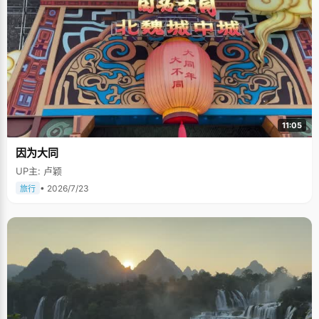
11:05
因为大同
UP主: 卢颖
• 2026/7/23
旅行