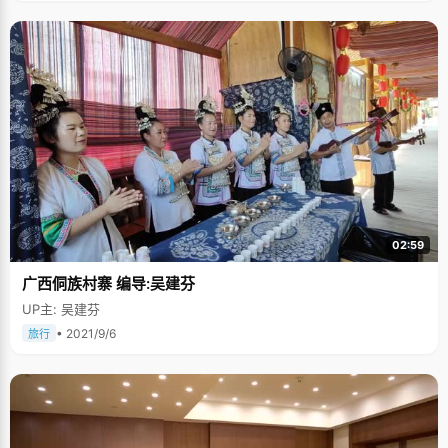
宁长相清秀文明，笑起来一脸憨厚的表情，小时候很淘气，为贪玩没少挨妈
妈的打，还曾做过很多被认为是坏小孩的事情。"小时候爸爸妈妈给的零花钱
很少，家里有专门放零钱的抽屉，我乘妈妈不在家的时候，用一根铁丝，末
端折弯成钩，勾几张零钱出来买糖吃"，陈宁自嘲的说，"那时候还挺聪明
的，每次就拿一点点，半年后才被妈妈发现"。陈宁对这件事记忆深刻，因为
他受到了有史以来最惨烈的教训，"打得很惨呢，好几天不能好好走路"。自
此以后，陈宁还真就乖了，坏事也干得少了，他自嘲的说，"被打怕了，不敢
干坏事了"。 "我小时候特别笨，学数学乘法口诀，老师要求背下来，其他小
朋友十多分钟就会了，我用了四个小时都背不出来，妈妈气极了就严厉的教
训了我几句"，陈宁一边哭一边背，直到凌晨两点钟才勉强记住。此外他总迷
迷糊糊的，"一次老师布置作业，说要做第几页到第几页，我听成整本书都要
做完，于是回家去饭也顾不上吃很听话的很认真的写，做到半夜才做完，第
二天到学校把同学们都惊到了。这样的事还有不少。" 好成绩是熬出来的 就
这样，陈宁的学习成绩跌跌撞撞的在不高不低的位置徘徊，进入初中的时
候，排名班级十多名，不好不快。一次偶然的机会，陈宁报名参加英语竞
02:59
赛，意外的进入决赛，"当时觉得特别意外，我的英语成绩不是很好，这个竞
赛对我起到了很大的鼓舞作用"。为了取得好成绩，陈宁开始很努力的恶补英
广西侗族村寨 编导:吴建芬
语，翻出自己所有的试题找到缺点，重点突破，整天研究英语竞赛题，什么
课都看，结果居然考了学校第一名，"我突然意识到，原来付出真的是有回报
UP主: 吴建芬
的，这也是我熬夜学习的开始"。 "我的初中成绩好是熬出来的"，陈宁说，初
中的时候学得很辛苦，不放过任何一点时间，"晚上学校要熄灯，我就拿着书
• 2021/9/6
旅行
去厕所看，脑子里一个劲的就想着要多学点，多做点练习，看到凌晨两三点
才回去。每个科目总是比别人多做好几套试题。"一路领先的成绩让陈宁相
信，这样做是正确的。进入高中以后，他依然延续了初中时候的学习习惯，
结果段考的时候，成绩比第二名仅仅高了0.5分，还被同学们善意的嘲笑"差
点失足了。"面对同学们的冷嘲热讽，陈宁很难过，是不是自己做错了什么。
经过认真的思量，他发现虽然自己在熬夜学习，但是因为休息不够，精力不
能完全集中，学习效率极其低下，甚至影响到了上课，于是决定放弃熬夜的