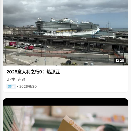
12:28
2025意大利之行9：热那亚
UP主: 卢颖
• 2026/6/30
旅行