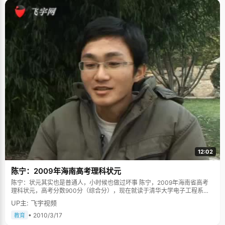
12:02
陈宁：2009年海南高考理科状元
陈宁：状元其实也是普通人，小时候也做过坏事 陈宁，2009年海南省高考
理科状元，高考分数900分（综合分），现在就读于清华大学电子工程系。
每次看到关于高考状元的文章，总是不乏溢美之辞，不是天赋很好就是勤奋
UP主: 飞宇视频
努力，不否认，能取得好成绩必然有过人的地方，但是一味的褒奖，往往掩
盖了状元们最真最灵性的地方。今天采访的男孩叫陈宁，来自海南，他的真
• 2010/3/17
教育
诚和坦白让我们看到了一个状元真实鲜活的一面。 小时候也做过坏事 别看陈