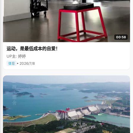
00:58
运动，是最低成本的自爱！
UP主: 婷婷
• 2026/7/8
体育