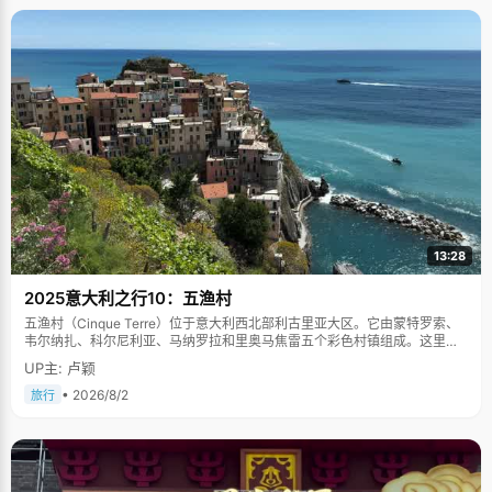
13:28
2025意大利之行10：五渔村
五渔村（Cinque Terre）位于意大利西北部利古里亚大区。它由蒙特罗索、
韦尔纳扎、科尔尼利亚、马纳罗拉和里奥马焦雷五个彩色村镇组成。这里依
山傍海，房屋色彩斑斓，1997年被列为世界文化遗产。
UP主: 卢颖
• 2026/8/2
旅行