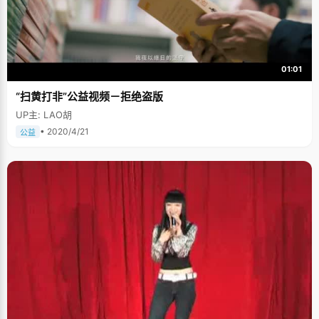
01:01
“扫黄打非”公益视频－拒绝盗版
UP主: LAO胡
• 2020/4/21
公益