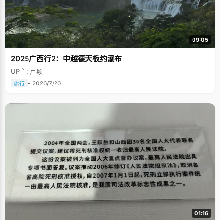
09:05
2025广西行2：中越德天板约瀑布
UP主: 卢颖
• 2026/7/20
旅行
01:16