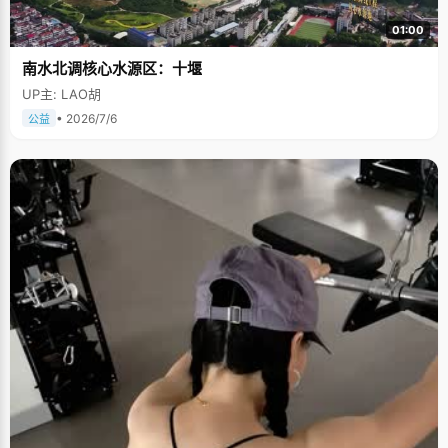
01:00
南水北调核心水源区：十堰
UP主: LAO胡
• 2026/7/6
公益