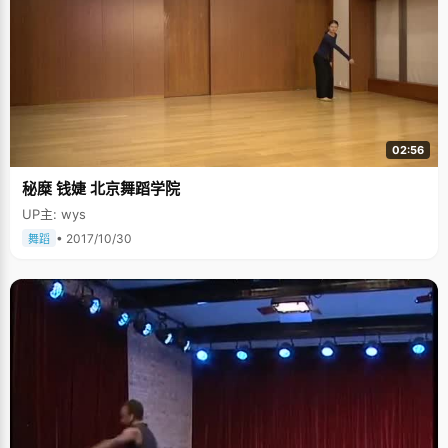
办法，重新调整生活作息。首先是好好的睡了好几天，然后正常上课休
息，"没想到效率反而上去了，第二次考试还是第一名，但比第二名多了20多
分"。陈宁对比了前后学习方法，总结说，"学习效率还是挺重要的，不仅节
省时间，也节省精力"。 陈宁是个非常踏实和自知的人，他知道自己的缺点和
优点。相比起那些学习上有天赋的同学，他可能做不出很高难度的题，但是
他会想办法将所有基础的题练习得很熟练，"高考试题大部分都是基础知识，
虽然我做题慢，比如数学，总是做不完，但是我保证所有会做的题都正确，
还是能拿到高的分数。" 陈宁对于未来的目标设定得非常浪漫，"我现在努力
的目标就是想出国留学，如果有可能想去美国工作，然后定居加拿大"，他一
02:56
脸憧憬的想象，最后嘿嘿的笑着说，"你看吧，我想得也没那么高尚"。 编后
语：写这个稿子的时候，我曾想过要不要做一些修改和润色，毕竟状元在人
秘糜 钱婕 北京舞蹈学院
们眼中还是件华丽美好的礼服，容不得任何瑕疵。但是越来越多关于状元的
憧憬湮没了作为一个正常的学生，正常的少年所应有的单纯鲜活的品性。陈
UP主: wys
宁的成长磕磕碰碰，但是不无启发。我很喜欢这份真实，至少鼓励了那些被
认为不够聪明的学生们，机会对于每个人都是公平的，就在于你想不想珍
• 2017/10/30
舞蹈
惜。