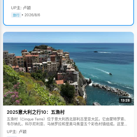
UP主: 卢颖
• 2026/8/6
旅行
13:28
2025意大利之行10：五渔村
五渔村（Cinque Terre）位于意大利西北部利古里亚大区。它由蒙特罗索、
韦尔纳扎、科尔尼利亚、马纳罗拉和里奥马焦雷五个彩色村镇组成。这里依
山傍海，房屋色彩斑斓，1997年被列为世界文化遗产。
UP主: 卢颖