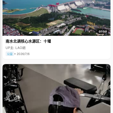
01:00
南水北调核心水源区：十堰
UP主: LAO胡
• 2026/7/6
公益