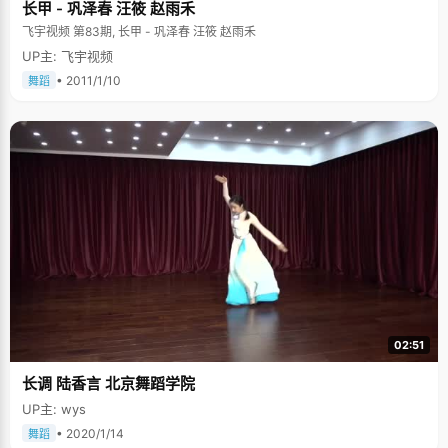
长甲 - 巩泽春 汪筱 赵雨禾
飞宇视频 第83期, 长甲 - 巩泽春 汪筱 赵雨禾
UP主: 飞宇视频
• 2011/1/10
舞蹈
02:51
长调 陆香言 北京舞蹈学院
UP主: wys
• 2020/1/14
舞蹈