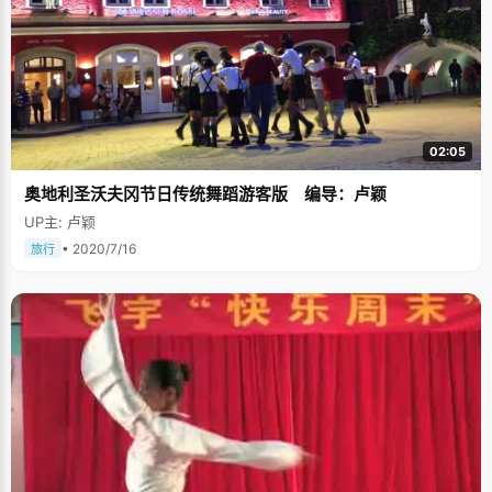
02:05
奥地利圣沃夫冈节日传统舞蹈游客版 编导：卢颖
UP主: 卢颖
• 2020/7/16
旅行