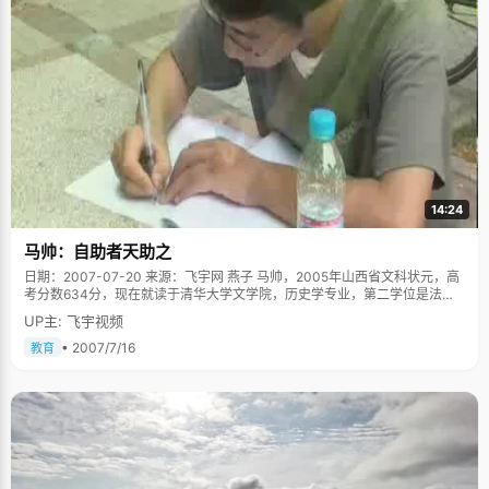
14:24
马帅：自助者天助之
日期：2007-07-20 来源：飞宇网 燕子 马帅，2005年山西省文科状元，高
考分数634分，现在就读于清华大学文学院，历史学专业，第二学位是法
学。 2005年，马帅高中状元的消息在山西河津市传播开来，引起了不小的
UP主: 飞宇视频
轰动，八年了，河津市终于等到了一个考上清华的学子，尤其是马帅就读的
永民中学更是声名鹊起，这所办学四年的私立学校，第一届毕业生就取得了
• 2007/7/16
教育
瞩目的成绩。 "女朋友的妈妈让我考北大" 高中的时候，马帅有个很好的女朋
友，他们没有隐瞒感情，大方坦诚的告诉了各自的家长，女孩的父母对此给
予了充分的理解和引导，对马帅非常好，并时常激励他努力学习，这在禁止
感情的高中里是罕见的。有一天，女孩的妈妈对马帅提了一个要求："马帅，
如果你想和我女儿好好在一起，那你必须考上北京大学！"马帅把这句话当成
那段艰苦枯燥的日子里最好的动力，心中暗想："我一定要考上北京大
学。"在纯真的爱情和胜似亲人般的鼓励下，马帅格外的用功和努力。 2004
年高考是个梦魇，太过功利和紧张，马帅考试失利，与北大错过。这个失败