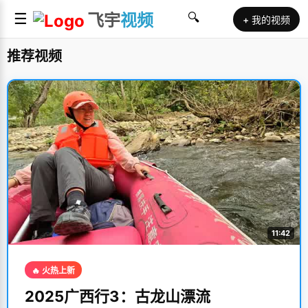
☰
飞宇
视频
🔍
+ 我的视频
推荐视频
11:42
🔥 火热上新
2025广西行3：古龙山漂流