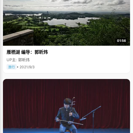
一下将马帅原本美好的幻想打破，心情非常烦躁，跌到了谷底，一种很真切
的感受袭面而来，那就是失败。这时候，永民中学的李校长给马帅打来电
话："如果你想复读的话，我们非常欢迎你。"想到自己曾经的承诺，父母殷
切的期望，马帅决定复读。 失败了就是失败了，走进高四教室的时候，马帅
已经不再是那个带着无数光环和赞誉的优秀学子，而是一个普普通通，为理
想而学习的男孩。高四整整一年，马帅都单独坐在靠近窗台最后一排角落
里，摈弃一切干扰，踏实认真的学习，学累了的时候抬头看看天空偶尔飞过
的小鸟。 马帅的高四过得很充实，每一天制定了明确的学习计划，认真努力
01:56
去完成，没有太多负担，因此心态出奇的平稳。马帅经常将五本历史课本合
着放在课桌上，在脑海里横向纵向的串联一遍，到后来，不用看书，也能将
雁栖湖 编导：郭昕炜
所有知识牢牢的记下来，而且对历史有了一些新的认识，其他科目如此效仿
也很有效果。 2005年高考，马帅拔得头筹，以634分的成绩考入与北大齐名
UP主: 郭昕炜
的清华大学，终于完成了许多人的期望，给自己的高四生活画上完美的句
点。 扛起生活的重担 在采访山西省理科状元陈敏的时候，她这样评价马
• 2021/9/3
旅行
帅："生活的艰辛并没有给他留下任何不好的痕迹，他非常坚强而且乐观，是
个很有干劲的男孩。"在得知马帅的生活经历后，我们不禁也佩服起他来。 马
帅出生在河津市马家堡，父母都是农民，马帅是老大，底下还有一个弟弟和
一个妹妹还在上学。从小到大，马帅都非常努力学习，希望得到各种奖学金
来缓解父母的经济压力。当年也是因为永民中学能够提供免费就读的机会才
进入了这所名不见经传的私立学校，成为这里的第一届学生。靠着为数不多
的奖学金，马帅高中几乎没有花过家里的一分钱。考上大学后，一些企业的
资助，基本解决了大学四年的学费。去年，靠着勤奋和努力，马帅又获得了
清华大学的综合优秀一等奖学金，学业优秀奖学金。 想到弟弟妹妹马上要考
大学了，马帅在课余的时候积极参与社会实践，做家教，参加报告会，并且
应聘了学校超市的经理助理，这些活动加起来，每个月差不多也有一千多块
钱的收入，留下一点生活费，马帅把所有的钱都寄回家里。马帅说，自己是
大哥，希望在大学里利用课余时间尽可能多的积攒一点钱，把弟弟妹妹上大
学的钱准备出来。马帅长得并不高大，但是他已经很坚强的扛起了家庭的部