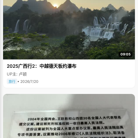
09:05
2025广西行2：中越德天板约瀑布
UP主: 卢颖
• 2026/7/20
旅行