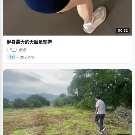
00:52
健身最大的天赋是坚持
UP主: 婷婷
• 2026/7/5
体育