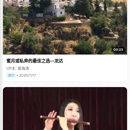
00:23
蜜月或私奔的最佳之选—龙达
UP主: 侯海涛
• 2020/7/17
旅行