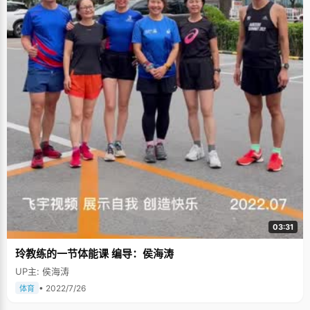
03:31
玲教练的一节体能课 编导：侯海涛
UP主: 侯海涛
• 2022/7/26
体育