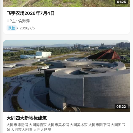
01:25
飞宇农场2026年7月4日
UP主: 侯海涛
• 2026/7/5
跃胜
05:22
大同四大新地标建筑
大同市博物馆 大同博物馆 大同市美术馆 大同美术馆 大同市图书馆 大同图书
馆 大同市大剧院 大同大剧院