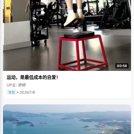
00:58
运动，是最低成本的自爱！
UP主: 婷婷
• 2026/7/8
体育