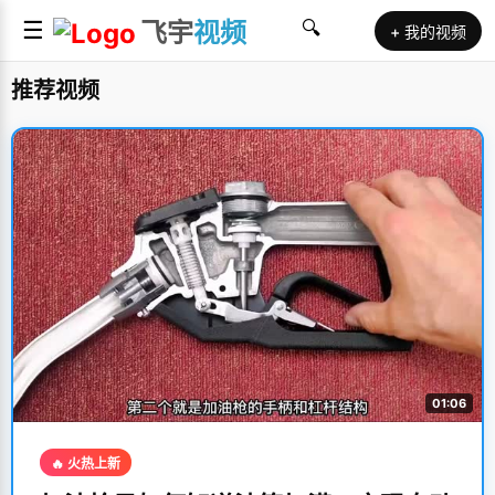
☰
飞宇
视频
🔍
+ 我的视频
推荐视频
01:06
🔥 火热上新