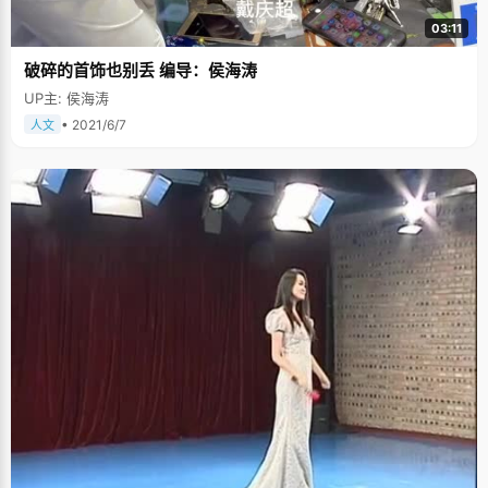
03:11
破碎的首饰也别丢 编导：侯海涛
UP主: 侯海涛
• 2021/6/7
人文