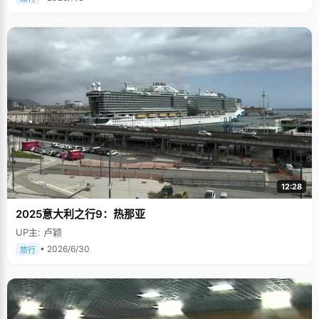
12:28
2025意大利之行9：热那亚
UP主: 卢颖
• 2026/6/30
旅行