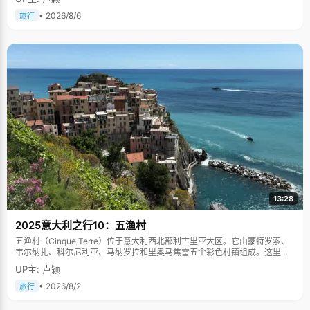
• 2026/8/6
旅行
13:28
2025意大利之行10：五渔村
五渔村（Cinque Terre）位于意大利西北部利古里亚大区。它由蒙特罗索、
韦尔纳扎、科尔尼利亚、马纳罗拉和里奥马焦雷五个彩色村镇组成。这里依
山傍海，房屋色彩斑斓，1997年被列为世界文化遗产。
UP主: 卢颖
• 2026/8/2
旅行