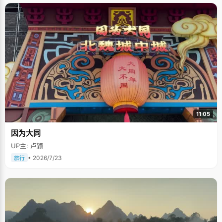
11:05
因为大同
UP主: 卢颖
• 2026/7/23
旅行