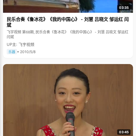
03:35
民乐合奏《鲁冰花》《我的中国心》 - 刘慧 吕晓文 邹运红 闫
斌
飞宇视频 第68期, 民乐合奏《鲁冰花》《我的中国心》 - 刘慧 吕晓文 邹运红
闫斌
UP主: 飞宇视频
• 2010/5/8
乐器
03:45