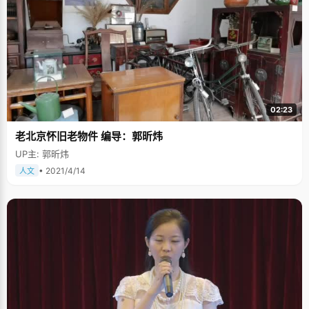
02:23
老北京怀旧老物件 编导：郭昕炜
UP主: 郭昕炜
• 2021/4/14
人文