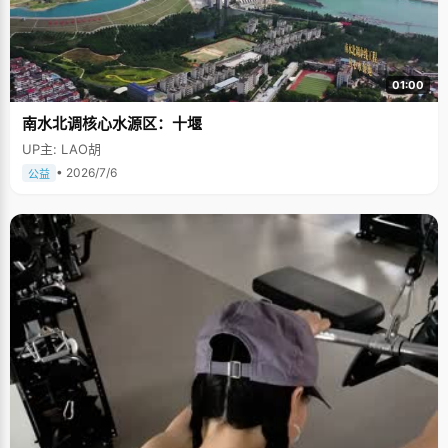
01:00
南水北调核心水源区：十堰
UP主: LAO胡
• 2026/7/6
公益