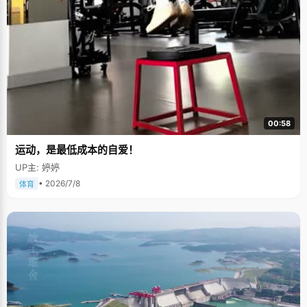
00:58
运动，是最低成本的自爱！
UP主: 婷婷
• 2026/7/8
体育