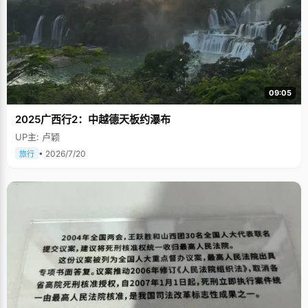
09:05
2025广西行2：中越德天板约瀑布
UP主: 卢颖
• 2026/7/20
旅行