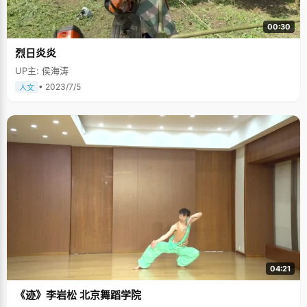
00:30
烈日炎炎
UP主: 侯海涛
• 2023/7/5
人文
04:21
《迹》李岩松 北京舞蹈学院