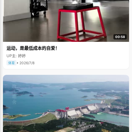
00:58
运动，是最低成本的自爱！
UP主: 婷婷
• 2026/7/8
体育