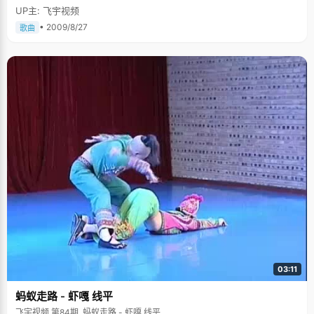
UP主: 飞宇视频
• 2009/8/27
歌曲
03:11
蚂蚁走路 - 虾嘎 线平
飞宇视频 第84期, 蚂蚁走路 - 虾嘎 线平