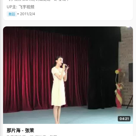
UP主: 飞宇视频
• 2011/2/4
舞蹈
04:21
那片海 - 张茉