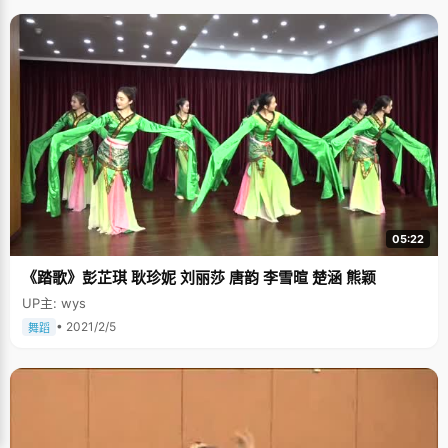
05:22
《踏歌》彭芷琪 耿珍妮 刘丽莎 唐韵 李雪暄 楚涵 熊颖
UP主: wys
• 2021/2/5
舞蹈