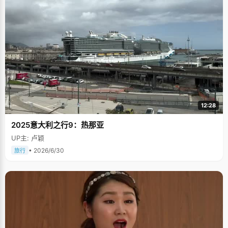
12:28
2025意大利之行9：热那亚
UP主: 卢颖
• 2026/6/30
旅行