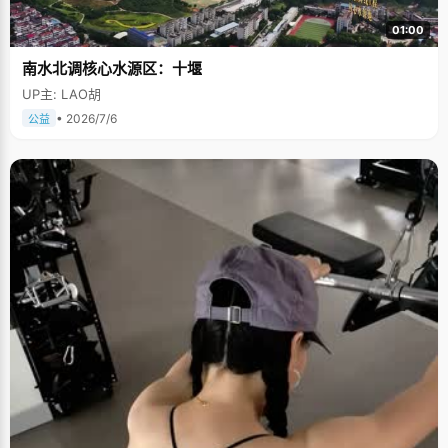
01:00
南水北调核心水源区：十堰
UP主: LAO胡
• 2026/7/6
公益