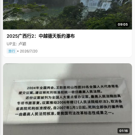
09:05
2025广西行2：中越德天板约瀑布
UP主: 卢颖
• 2026/7/20
旅行
01:16