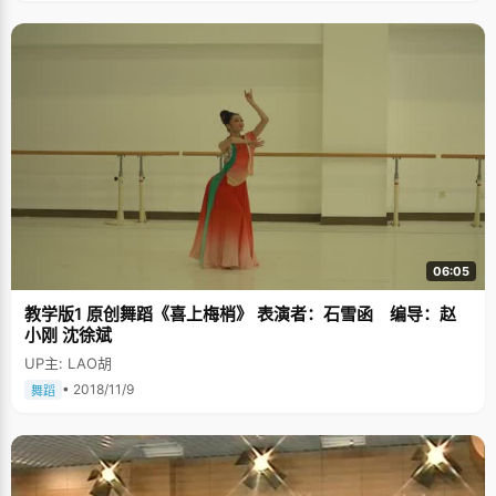
06:05
教学版1 原创舞蹈《喜上梅梢》 表演者：石雪函 编导：赵
小刚 沈徐斌
UP主: LAO胡
• 2018/11/9
舞蹈