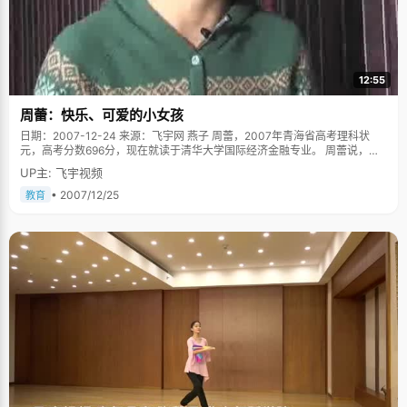
12:55
周蕾：快乐、可爱的小女孩
日期：2007-12-24 来源：飞宇网 燕子 周蕾，2007年青海省高考理科状
元，高考分数696分，现在就读于清华大学国际经济金融专业。 周蕾说，自
己是高考的幸运儿，占尽了天时，地理，人和："考试的那几天天气特别舒
UP主: 飞宇视频
适，意外的凉快"，"我运气太好了，抽到了在自己学校的考场，碰巧又是自
己熟悉的教学楼，用了三年的教室"，"高中的每一位老师对我都特别好，考
• 2007/12/25
教育
前给我减压，告诉我，&lsquo;尽力就可以了&rsquo;。"尤其是爸爸妈
妈，"考前在家的一个多星期，每天爸爸妈妈都陪我一起出去散步，谈心，作
息规律，将最好的状态带到了考场上。"她说："哦，那是些晴朗的日子，一
切都那么顺利。" 考后有点莫名的失落 拿到了状元的头衔，周蕾却感觉失落
起来，考完最后一科，走出考场的时候，周蕾感觉心里就像被掏空了一样的
空荡荡的，"十二年的寒窗就为了这两天到底值不值？难道一切就这样决定了
吗？心中一直支撑着的东西一下子就垮掉了&hellip;&hellip;"在考后的很长一
段时间里，周蕾都处于一种莫名失落的状态，以致接到同学打来报喜的电话
时，她都没有太多的激动，倒是看到爸爸妈妈为自己的成绩高兴激动的样
子，她才有了点点高兴："终于有点成绩可以向他们交代了，对得起他们付出
那么多。" 话虽如此，但机场安检时被检票阿姨认出讨教学习经验，接受大家
注目礼的时候，周蕾心里还是暗自窃喜了一下，"当名人的感觉还是不错
的。" 为了玩只好提高学习效率了 周蕾说自己学习上面最大的优点就是学习
效率高，"那是爸爸无意间的培养"。从周蕾幼儿园开始，周爸爸就特别注意