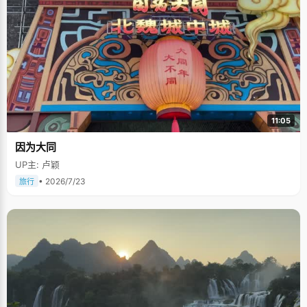
11:05
因为大同
UP主: 卢颖
• 2026/7/23
旅行