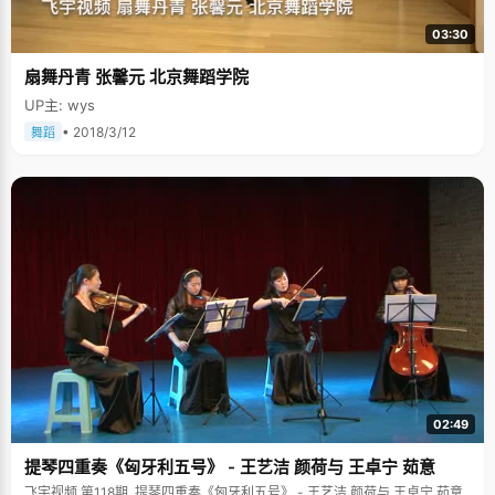
培养女儿的学习习惯，每天四点半放学之后必须立即回家，做作业。看到别
的小朋友在外边玩，周蕾特别羡慕，拼命的写作业，"就想赶紧写完，好出去
03:30
跟他们一起玩"。慢慢的，周蕾写作业的时候注意力特别集中，效率很高，从
开始的"看别人玩"到后来"跟大家一起玩"。 小时候是为了跟小朋友玩而高效
扇舞丹青 张馨元 北京舞蹈学院
率，长大了是为了看电视而高效率。周蕾有些不好意思的承认，"我特别喜欢
看电视，动画片，韩剧，为了多看点，我就很快的把作业写完，早早的跟爸
UP主: wys
爸妈妈一起看电视"。周蕾很坦诚的说，自己不是特别喜欢看书，爱跟妈妈一
起看韩剧，猜测最后的结局，也有些小女生的多愁善感，常为了电视里的剧
• 2018/3/12
舞蹈
情稀里哗啦。 妈妈是自己的营养师和爱情向导 身体好，是一切的本钱。周蕾
说：高考，我不是一个人，还有爸爸妈妈一起参加。为了让周蕾有个好身
体，有足够的"本钱"迎接高考，妈妈在家里充当了营养师的角色："妈妈每天
早上都起来给我做早餐，每天要吃多少东西，营养多少，她都按比例分配
好，"一定要把我的身体养好，想着法儿给我做吃得。"周蕾本人更做了充分
的论证：一米七的个头，浓眉大眼，身材匀称，脸色红润。 周蕾说自己中了
妈妈的"奸计"，很早的时候，妈妈就跟周蕾约定："不管发生什么事情一定要
告诉我们"，并在家中营造了一种民主的氛围，大家常常一起讨论事情，所以
周蕾很习惯性的把什么事情都告诉妈妈。高中的时候，周蕾每天回家跟妈妈
聊天的时候，会把学校发生的事情都跟妈妈说，妈妈以过来人的经验敏锐的
发现了一些异常："这个帮你拿书的男孩子肯定对你有意思呢。"迟钝的周蕾
不以为然，但过几天之后，那个男孩子的表白短信证实了妈妈的正确性。"每
次妈妈都能抓住一些蛛丝马迹，先知先觉，我就比较迟钝了，只有在收到短
信以后才明白。" 周蕾长得高挑秀丽，又那么优秀，喜欢的男生肯定不少了，
周蕾害羞的说，高中大概收到过七、八条表白短信，不过她还没做好足够的
心里准备，都用"时间不到"，"爸爸妈妈不同意"，"还是做好朋友好"的理由婉
02:49
言拒绝了。 "大学里呀，不知道了，或许会有吧，到时候看了，"面对"大学的
必修课"，周蕾还是充满憧憬和想像的，带着一点点女孩子的天真烂漫和羞
提琴四重奏《匈牙利五号》 - 王艺洁 颜荷与 王卓宁 茹意
涩。 周蕾说自己是个乐天派，希望每天都能过的很开心，尽量不与烦恼同
路；爱笑，不爱看书，痴迷漫画；喜欢零食，常常在零食架前左右徘徊："身
飞宇视频 第118期, 提琴四重奏《匈牙利五号》 - 王艺洁 颜荷与 王卓宁 茹意