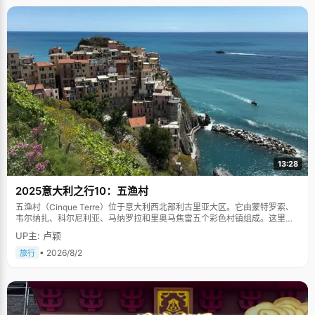
13:28
2025意大利之行10：五渔村
五渔村（Cinque Terre）位于意大利西北部利古里亚大区。它由蒙特罗索、
韦尔纳扎、科尔尼利亚、马纳罗拉和里奥马焦雷五个彩色村镇组成。这里依
山傍海，房屋色彩斑斓，1997年被列为世界文化遗产。
UP主: 卢颖
• 2026/8/2
旅行