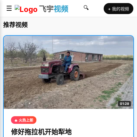
☰
飞宇
视频
🔍
+ 我的视频
推荐视频
01:28
🔥 火热上新
修好拖拉机开始犁地