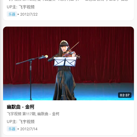
材还是美食？"；喜欢唱歌，是出名的麦霸，不管什么歌，会一点点就敢"厚
着脸皮上去唱"。 周蕾确实是个充满快乐的女孩，她说，高中生活像天蓝色，
UP主: 飞宇视频
什么时候都特别晴朗，一切都那么顺利，"关于大学，以前想得很多，现在什
• 2012/7/22
乐器
么都不想了，搞好成绩，成熟一些再说，只要开心、充实的过好每一天就
好。关于未来，不想太多，希望也是一如既往的晴朗。"
02:37
幽默曲 - 金柯
飞宇视频 第117期, 幽默曲 - 金柯
UP主: 飞宇视频
• 2012/7/14
乐器