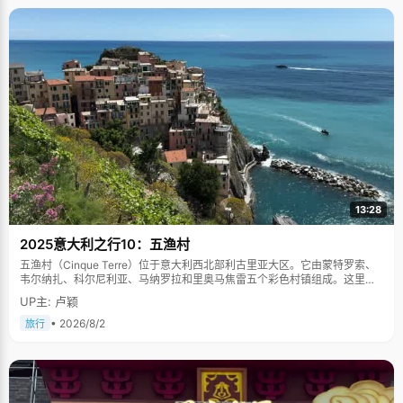
13:28
2025意大利之行10：五渔村
五渔村（Cinque Terre）位于意大利西北部利古里亚大区。它由蒙特罗索、
韦尔纳扎、科尔尼利亚、马纳罗拉和里奥马焦雷五个彩色村镇组成。这里依
山傍海，房屋色彩斑斓，1997年被列为世界文化遗产。
UP主: 卢颖
• 2026/8/2
旅行