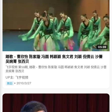
05:39
踏歌 - 曹欣怡 陈紫璇 冯圆 韩颖颖 焦文君 刘颖 倪倩云 沙蕾
吴婉菁 张西贝
飞宇视频 第59期, 踏歌 - 曹欣怡 陈紫璇 冯圆 韩颖颖 焦文君 刘颖 倪倩云 沙蕾
吴婉菁 张西贝
UP主: 飞宇视频
• 2010/3/27
舞蹈