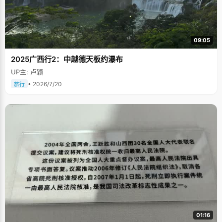
09:05
2025广西行2：中越德天板约瀑布
UP主: 卢颖
• 2026/7/20
旅行
01:16