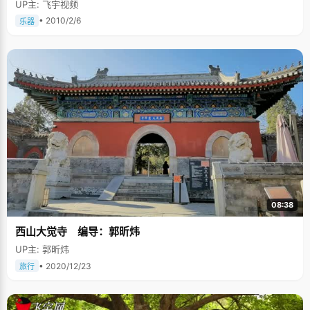
UP主: 飞宇视频
• 2010/2/6
乐器
08:38
西山大觉寺 编导：郭昕炜
UP主: 郭昕炜
• 2020/12/23
旅行