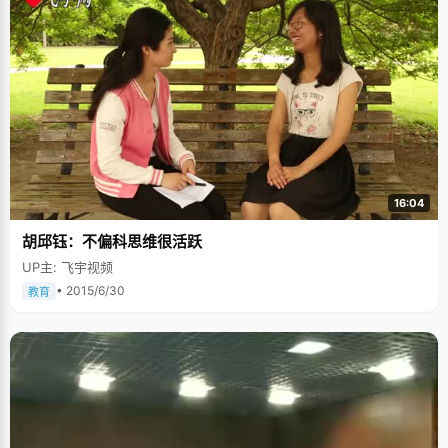
16:04
胡邱钰：不偏科思维很活跃
UP主: 飞宇视频
• 2015/6/30
教育