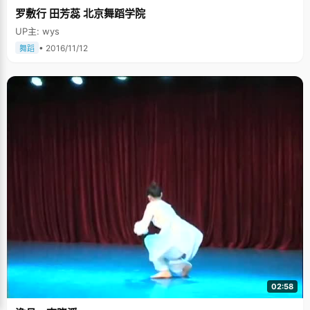
罗敷行 田芳蕊 北京舞蹈学院
UP主: wys
• 2016/11/12
舞蹈
02:58