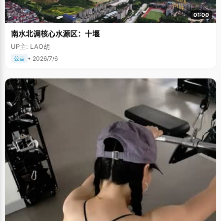
01:00
南水北调核心水源区：十堰
UP主: LAO胡
• 2026/7/6
公益