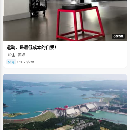
00:58
运动，是最低成本的自爱！
UP主: 婷婷
• 2026/7/8
体育