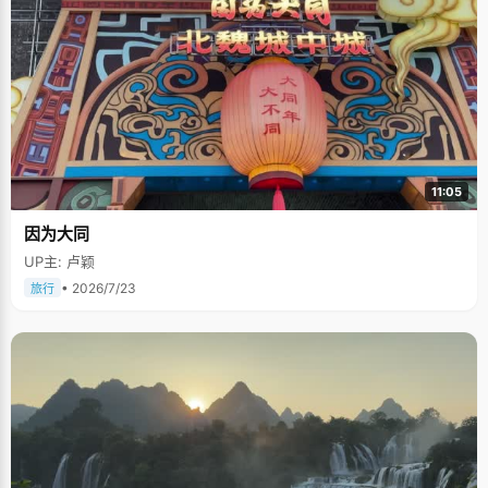
11:05
因为大同
UP主: 卢颖
• 2026/7/23
旅行