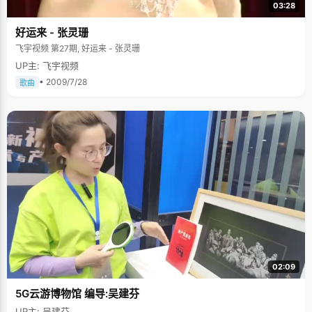
03:28
好运来 - 张灵珊
飞宇视频 第27期, 好运来 - 张灵珊
UP主: 飞宇视频
• 2009/7/28
歌曲
02:09
5G云游博物馆 编导:吴建芬
UP主: 吴建芬