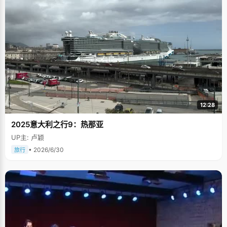
12:28
2025意大利之行9：热那亚
UP主: 卢颖
• 2026/6/30
旅行