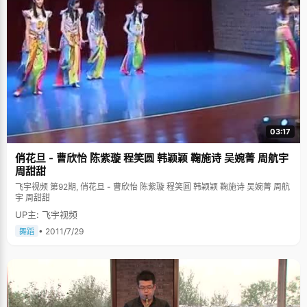
03:17
俏花旦 - 曹欣怡 陈紫璇 程笑圆 韩颖颖 鞠施诗 吴婉菁 周航宇
周甜甜
飞宇视频 第92期, 俏花旦 - 曹欣怡 陈紫璇 程笑圆 韩颖颖 鞠施诗 吴婉菁 周航
宇 周甜甜
UP主: 飞宇视频
• 2011/7/29
舞蹈