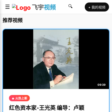
☰
飞宇
视频
🔍
+ 我的视频
推荐视频
09:39
🔥 火热上新
红色资本家-王光英 编导：卢颖