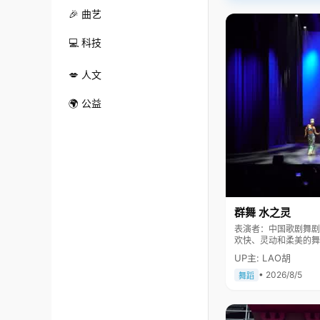
🎉 曲艺
💻 科技
💋 人文
🌍 公益
群舞 水之灵
表演者：中国歌剧舞剧院 舞剧团 《水之灵》表现一群
欢快、灵动和柔美的舞
民大会堂及国际舞台上
UP主: LAO胡
• 2026/8/5
舞蹈