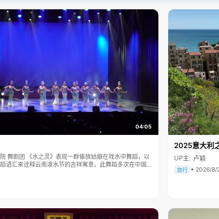
04:05
2025意大利
傣族姑娘在戏水中舞蹈，以
UP主: 卢颖
蹈语汇来诠释云南泼水节的吉祥寓意。此舞蹈多次在中国人
• 2026/8/
旅行
表演，一直得到赞誉其舞美，人美，寓意美。。