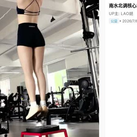
南水北调核心
UP主: LAO胡
• 2026/7/
公益