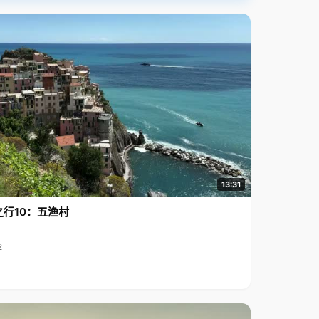
13:31
之行10：五渔村
2