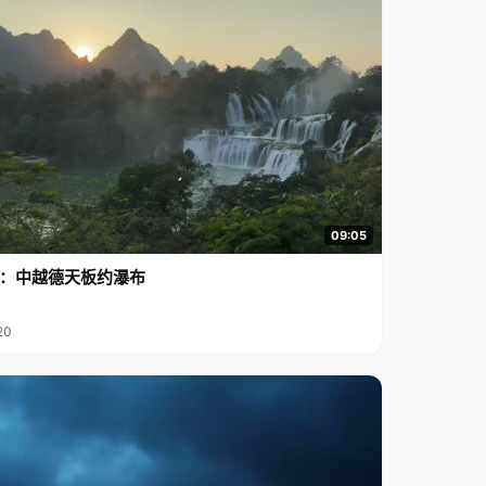
09:05
行2：中越德天板约瀑布
20