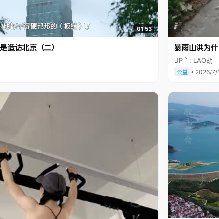
01:53
是造访北京（二）
暴雨山洪为什
UP主: LAO胡
• 2026/7/
公益