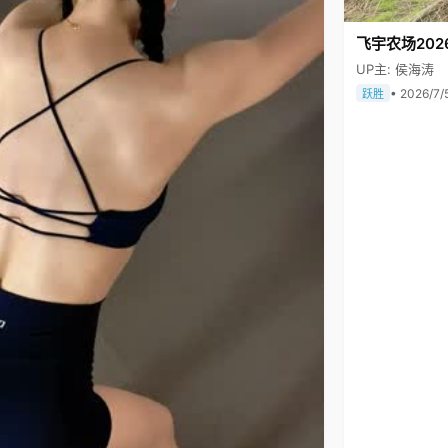
飞宇农场202
UP主: 侯海涛
• 2026/7/
跃胜