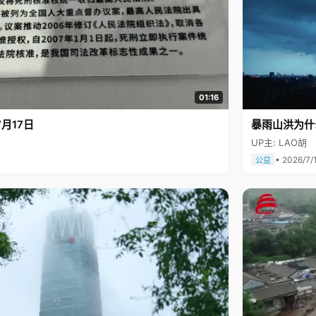
01:16
月17日
暴雨山洪为什
UP主: LAO胡
• 2026/7/
公益