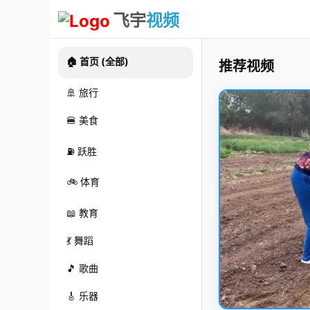
飞宇
视频
🏠 首页 (全部)
推荐视频
🚢 旅行
🍔 美食
⛽ 跃胜
🚲 体育
📖 教育
💃 舞蹈
🎵 歌曲
🎸 乐器