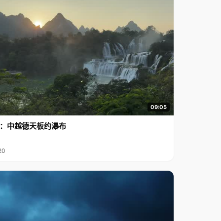
09:05
行2：中越德天板约瀑布
20