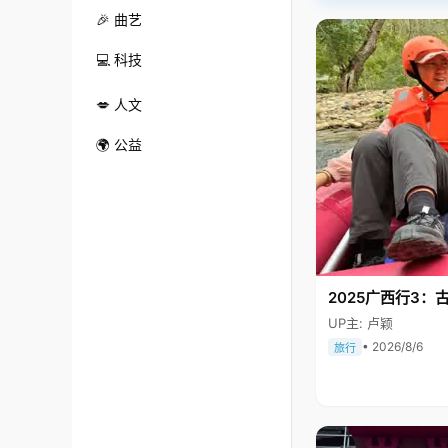
🎉 曲艺
💻 科技
💋 人文
🌍 公益
2025广西行3：
UP主: 卢颖
• 2026/8/6
旅行