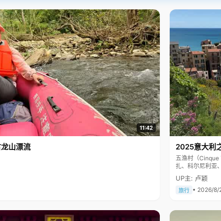
11:42
古龙山漂流
2025意大利
五渔村（Cinq
扎、科尔尼利亚
色彩斑斓，199
UP主: 卢颖
• 2026/8/
旅行