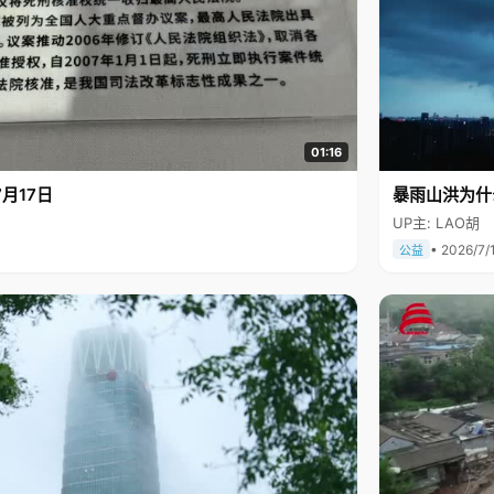
01:16
月17日
暴雨山洪为什
UP主: LAO胡
• 2026/7/
公益