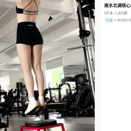
南水北调核心
UP主: LAO胡
• 2026/7/
公益