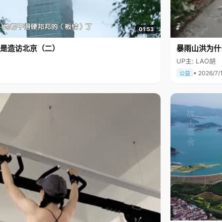
01:53
是造访北京（二）
暴雨山洪为什
UP主: LAO胡
• 2026/7/
公益