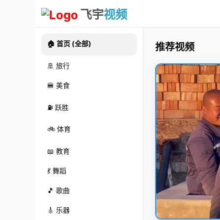
飞宇
视频
🏠 首页 (全部)
推荐视频
🚢 旅行
🍔 美食
⛽ 跃胜
🚲 体育
📖 教育
💃 舞蹈
🎵 歌曲
🎸 乐器