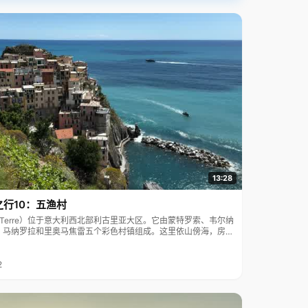
13:28
之行10：五渔村
ue Terre）位于意大利西北部利古里亚大区。它由蒙特罗索、韦尔纳
、马纳罗拉和里奥马焦雷五个彩色村镇组成。这里依山傍海，房屋
7年被列为世界文化遗产。
2