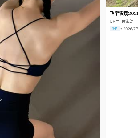
飞宇农场202
UP主: 侯海涛
• 2026/7/
跃胜