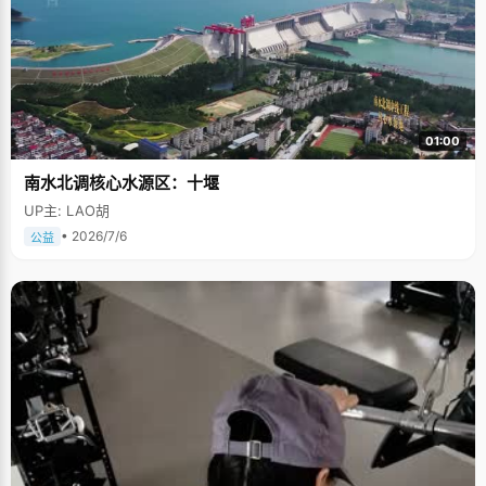
01:00
南水北调核心水源区：十堰
UP主: LAO胡
• 2026/7/6
公益