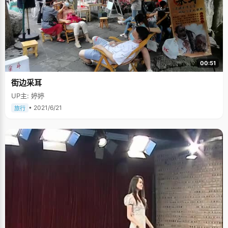
00:51
街边采耳
UP主: 婷婷
• 2021/6/21
旅行