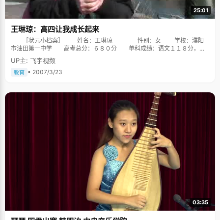
25:01
王琳琼：高四让我成长起来
［状元小档案］ 姓名：王琳琼 性别：女 学校：濮阳
市油田第一中学 高考总分：６８０分 单科成绩：语文１１８分，数
学１４５分，英语１３９分，文综２７８分 目标院校：北大国际政治系
UP主: 飞宇视频
取得好成绩在意料中 无奈之下，记者只好联系王琳琼的学校——濮
阳油田一中。听到自己的学生成为2006年河南省文科状元，班主任邵瑞雪显
• 2007/3/23
教育
得很兴奋，“琳琼这孩子真的很优秀，取得这样的成绩也在情理之中。”邵老
师介绍，高考过后，王琳琼仅给自己估了660分，估分十分保守，经过和老
师们的反复推敲，最终才将分数估到675分，并填报了北大志愿。 “孩子
真争气，取得这样的成绩，我真替她高兴。”邵瑞雪欣慰地说。 中等生成
了状元 数学老师陈红梅说，王琳琼去年8月份来到他们班复读时，当时成
绩并不拔尖，在班上属中上等水平，但很快发现她的学习底子很扎实，并且
心态比较好。一次比一次考试有进步。特别是春节过后，她的成绩基本上在
年级前三名，班级第一名。 “数学一考完，她告诉我提前50分钟就做完
了，最后考虑到大题怕有些步骤不完全，她估了144分。”陈红梅老师说，她
能考取河南省文科状元，不意外。 学习刻苦很少回家 王琳琼？她
啊，是学习特别专心致志的一个学生，可以说是老师和学生公认的最刻苦的
学生。采访中，王琳琼的几位任课老师不约而同地告诉记者。无论是周末，
还是节假日，她很少回家，数学老师陈红梅对“得意门生”这样评价。 学
习好，人品也好 王琳琼虽然成绩好，但她从来不摆架子，属于那种比较
沉稳大气，考得再好也不声张的学生。学习对她来说，好像是一件很轻松的
事儿，就像世界杯上德国对日本的比赛：“唱着歌就能把它打败！”王琳琼的
03:35
历史老师白兴荣对她赞不绝口。 在班里，同学们都爱和她相处，“人缘极
好，这一点很难得！” 善于和老师沟通 “她当上状元，是意料之中