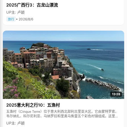
2025广西行3：古龙山漂流
UP主: 卢颖
• 2026/8/6
旅行
13:28
2025意大利之行10：五渔村
五渔村（Cinque Terre）位于意大利西北部利古里亚大区。它由蒙特罗索、
韦尔纳扎、科尔尼利亚、马纳罗拉和里奥马焦雷五个彩色村镇组成。这里依
山傍海，房屋色彩斑斓，1997年被列为世界文化遗产。
UP主: 卢颖