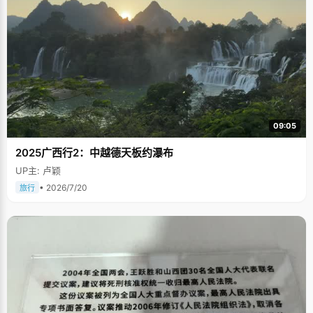
09:05
2025广西行2：中越德天板约瀑布
UP主: 卢颖
• 2026/7/20
旅行