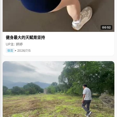
00:52
健身最大的天赋是坚持
UP主: 婷婷
• 2026/7/5
体育