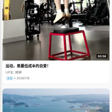
00:58
运动，是最低成本的自爱！
UP主: 婷婷
• 2026/7/8
体育