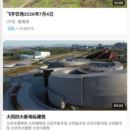
01:25
飞宇农场2026年7月4日
UP主: 侯海涛
• 2026/7/5
跃胜
05:22
大同四大新地标建筑
大同市博物馆 大同博物馆 大同市美术馆 大同美术馆 大同市图书馆 大同图书
馆 大同市大剧院 大同大剧院