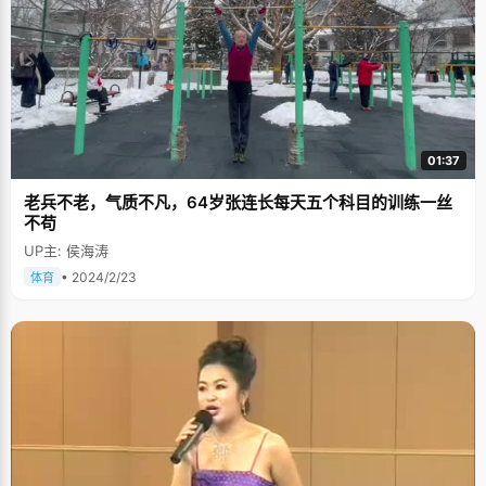
01:37
老兵不老，气质不凡，64岁张连长每天五个科目的训练一丝
不苟
UP主: 侯海涛
• 2024/2/23
体育