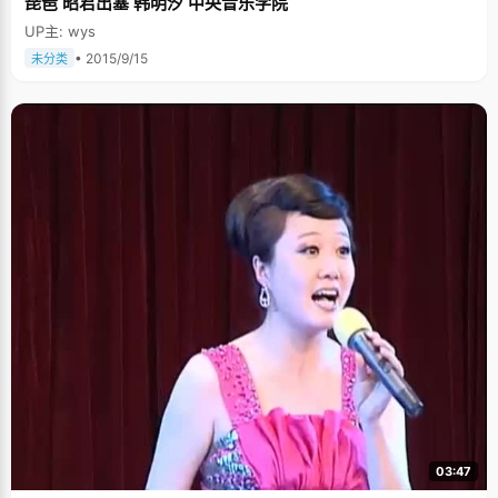
琵琶 昭君出塞 韩明汐 中央音乐学院
的！”白兴荣老师举了一个例子：今（2006）年学生普遍反映文综比较难，
但王琳琼的文综选择题只错了一道。“课本知识掌握得比较扎实，能达到这样
UP主: wys
的水平，太不容易！” “王琳琼是一个特别会学习的学生，善于和老师沟
通，经常来办公室找任课老师讨论。正是由于她有这样端正的学习态度，课
• 2015/9/15
未分类
堂上非常注意听课，加上刻苦的钻研，因此当上状元是意料之中的！”白兴荣
老师说。(作者陈永君 杨波)来源：河南商报
03:47