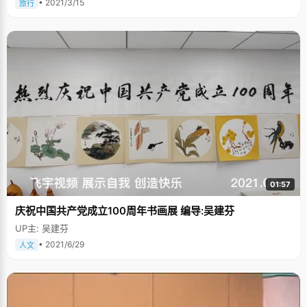
收集书籍、电影和周边产品，哈利陪着她一同长大。她说在书中，有一个细
• 2021/3/15
旅行
节对她影响很大，是邓布利多校长对小哈利说，重要的不是你是什么样的
人，而是你选择怎样的道路，你选择成为怎样的人。这句话一直影响着翔
雁，在遇到选择的时候，她总是用这句话激励自己。此外，她还特别喜欢的
一句话是：如果没有改变，为何要生活。她告诉我们，要有勇气面对改变，
生活中处处是改变，改变很重要，可以让我成为越来越好的人，所以我就用
这句话提醒自己，不要害怕改变。 采访过程中，翔雁一直挂着很好看的笑
容，亲切又可爱，她说希望自己以后的生活能够像妈妈所期待的那样，一直
是快乐的。
01:57
庆祝中国共产党成立100周年书画展 编导:吴建芬
UP主: 吴建芬
• 2021/6/29
人文