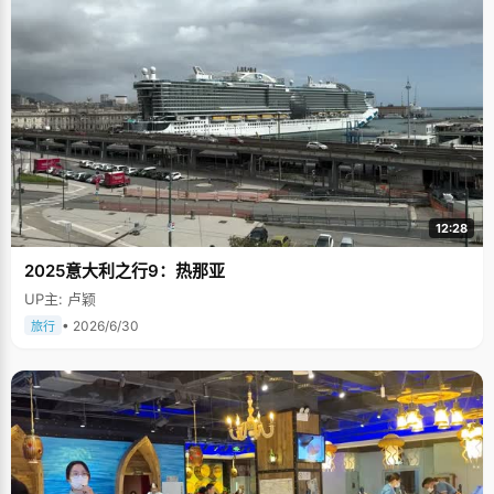
12:28
2025意大利之行9：热那亚
UP主: 卢颖
• 2026/6/30
旅行