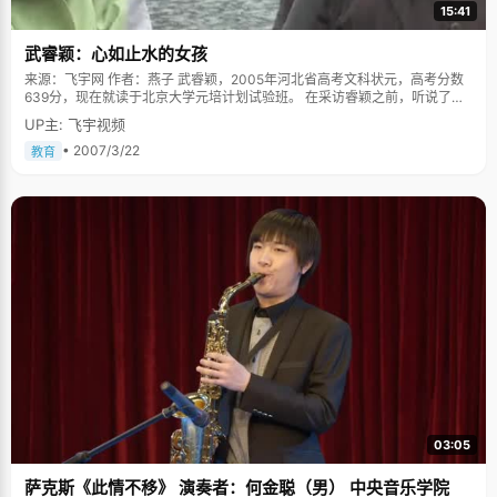
15:41
武睿颖：心如止水的女孩
来源：飞宇网 作者：燕子 武睿颖，2005年河北省高考文科状元，高考分数
639分，现在就读于北京大学元培计划试验班。 在采访睿颖之前，听说了她
出身于一个单亲家庭，七岁的时候爸爸因为车祸去世了，所以一路上我们都
UP主: 飞宇视频
很小心的问话，怕碰到她的伤疤。不过在面对这个话题的时候，睿颖显得比
我们要自然得多，她轻抿了一下嘴唇，用平静得让人心安的口吻说，"那时候
• 2007/3/22
教育
我还很小，很懵懂，对于失去亲人的痛苦还不能完全感受，"好像看穿我们的
担心似的，她又给了我们一个安慰的笑容，"虽然爸爸不在了，不过我还有妈
妈和姐姐，她们的爱让我在以后的学习生活中健康的成长。" 懂事节俭的女孩
都说经历可以让人成长，尽管睿颖不承认，但她还是显得比一般孩子懂事早
得多。小的时候，睿颖很安静，每天做完作业就呆在屋子里看书，在一个小
女孩正该享受快乐童年的时候，睿颖已经很能理解妈妈的辛劳了，每次只要
听到厨房里妈妈忙碌的声响，她就会主动的跑过去要求帮忙，跟妈妈抢着摘
菜，扫地。别的孩子小时候都会有很多玩具，睿颖却从来没有向妈妈要过玩
具，"从小到大，我唯一的玩具就是一个很小的不倒翁，还是姐姐剩下来
的，"睿颖呵呵笑起来，自嘲的说，"现在我过生日，同学们问我要什么礼
物，我就会说想要毛绒玩具，同学们都会小小的&lsquo;鄙视&rsquo;我一
下。"睿颖很注意生活节俭，从不乱花钱，在她记忆里最奢侈的东西，还是里
因为要参加北大模拟联合国大会买了一套正装。 在学习上，睿颖一直都不让
妈妈操心，每次考试都捧回一个很好的成绩让妈妈开心，"妈妈总是给我信
心，经常鼓励我，考试取得好成绩，就会给我做一顿好吃的，让我感觉到每
次的努力都得到了收获，以后学习就会更用功。" 姐姐教会我更坚强 睿颖有
03:05
个比自己大11岁的姐姐，当爸爸去世的时候，姐姐刚好要上高考，为了减轻
家里的负担，姐姐放弃了一直喜爱的北大，选择了读军校。在睿颖看来，姐
萨克斯《此情不移》 演奏者：何金聪（男） 中央音乐学院
姐很聪明，完全有能力考上北大的。姐姐的行为教会了睿颖去体谅别人，不