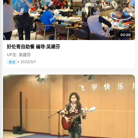
02:20
好伦哥自助餐 编导:吴建芬
UP主: 吴建芬
• 2022/3/1
美食