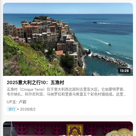
13:28
2025意大利之行10：五渔村
五渔村（Cinque Terre）位于意大利西北部利古里亚大区。它由蒙特罗索、
韦尔纳扎、科尔尼利亚、马纳罗拉和里奥马焦雷五个彩色村镇组成。这里依
山傍海，房屋色彩斑斓，1997年被列为世界文化遗产。
UP主: 卢颖
• 2026/8/2
旅行