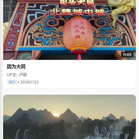
11:05
因为大同
UP主: 卢颖
• 2026/7/23
旅行