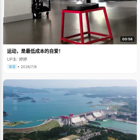
00:58
运动，是最低成本的自爱！
UP主: 婷婷
• 2026/7/8
体育