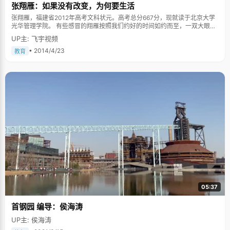
张翔雁：如果没有改变，为何要生活
张翔雁，福建省2012年高考文科状元。高考总分667分，现就读于北京大学
光华管理学院。 有些感冒的翔雁按照我们约好的时间如约而至，一双大眼睛
忽闪忽闪，更显出她的乖巧可爱，她话不多，更多的时候就是腼腆的笑一
UP主: 飞宇视频
笑，像只小猫温柔的样子。 童年时也是小淘气 我们还猜想着翔雁一定从小就
是个乖巧听话的女孩，结果她告诉我们，其实小时候的她也似小男孩一般淘
• 2014/4/23
教育
气。"虽然没有上房揭瓦，但也时常做出一些让父母苦笑不得的行为。"有一
年暑假，表哥表姐都在翔雁家玩。正好外面下起雨来，几个人把阳台的窗户
打开，让大雨落到阳台上，阳台上积满了水，几个小伙伴高兴的在阳台里玩
起水，滑来滑去，好不自在，即使被大雨淋湿也毫不介意。虽然玩的痛快，
刚回到家的爸妈见到这种情形不免吓了一跳，了解情况后"脸都要气绿了"，
在他们看来这是极为不安全的事情，事后庆幸没发生意外。 细心老爸和乐观
老妈 翔雁的父母也一直用言传身教影响着翔雁，使她成为更优秀的人。在翔
雁看来，爸爸是一个做事细心、考虑周全的人。他会教育翔雁，在做一件事
情之前考虑全面，想好各种可以突发的意外情况，你多考虑的这些情况即使
没有出现，也可以为整个事情多了一份保障。翔雁坦言，自己的性格更像妈
妈。妈妈注重生活品质，她一直教导翔雁做人最重要的就是开心。"她很乐
观，她会觉得成绩什么的都比不上开心重要。"翔雁这样总结她的妈妈。 最好
的方法是制定计划 说到学习，翔雁也坦言自己并不是从小一直保持着很优异
的成绩。翔雁说，小学四年级有一次考试自己不小心考了第一名。"真的是不
小心，因为以前从来没有考过，老师和家长也非常惊讶。"翔雁乐呵呵地跟我
们说起这件事，"在那一次之后就会有一种，下一次不能考得太差的感觉，然
05:37
后对自己要求提高了也就更加努力了。" 翔雁说到自己的学习方法，最让她受
益的是制定计划。"无论是平时的学习还是到最后的复习，我都会制定计划。
首钢园 编导：侯海涛
因为制定计划之前不会确定做完这些事要花费多长时间，可能会导致时间的
浪费。"翔雁这样总结自己的经验。 十年哈利情结 从小学三四年级接触到第
UP主: 侯海涛
一本哈利波特的书开始，翔雁就被这个神奇的魔法世界深深地吸引住了。她