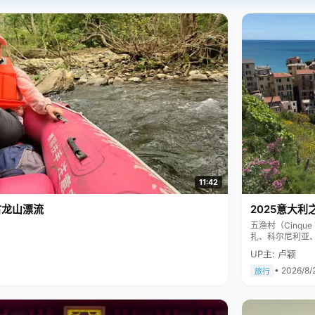
11:42
古龙山漂流
2025意大利
五渔村（Cinq
扎、科尔尼利亚
色彩斑斓，199
UP主: 卢颖
• 2026/8/
旅行