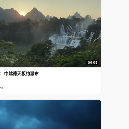
09:05
行2：中越德天板约瀑布
20