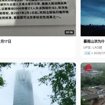
01:16
月17日
暴雨山洪为什
UP主: LAO胡
• 2026/7/
公益