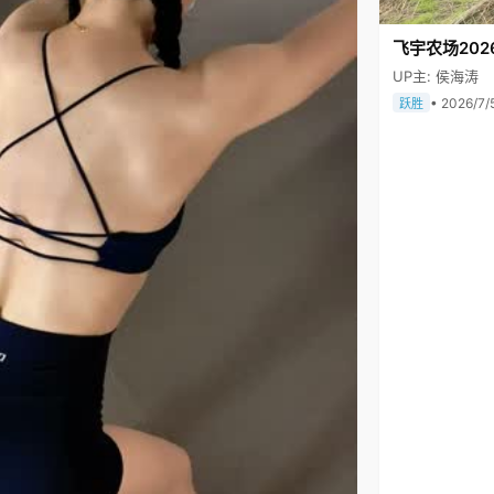
飞宇农场202
UP主: 侯海涛
• 2026/7/
跃胜