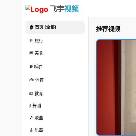
飞宇
视频
🏠 首页 (全部)
推荐视频
🚢 旅行
🍔 美食
⛽ 跃胜
🚲 体育
📖 教育
💃 舞蹈
🎵 歌曲
🎸 乐器