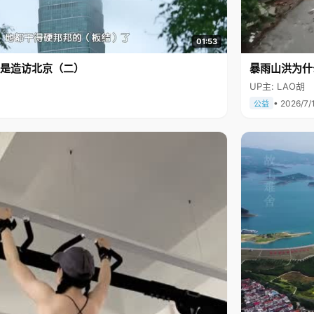
01:53
是造访北京（二）
暴雨山洪为什
UP主: LAO胡
• 2026/7/
公益