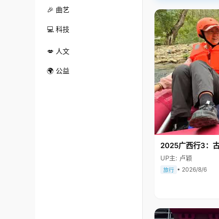
🎉 曲艺
💻 科技
💋 人文
🌍 公益
2025广西行3：
UP主: 卢颖
• 2026/8/6
旅行