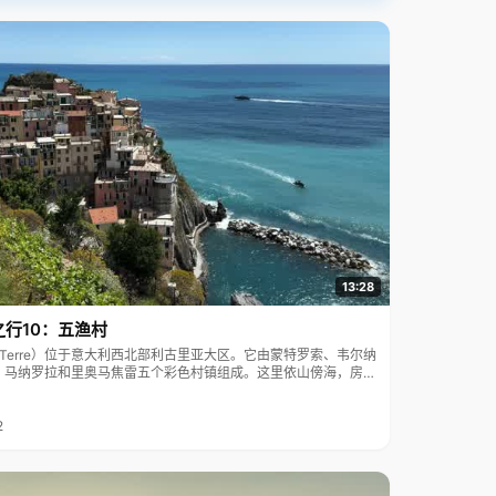
13:28
之行10：五渔村
ue Terre）位于意大利西北部利古里亚大区。它由蒙特罗索、韦尔纳
、马纳罗拉和里奥马焦雷五个彩色村镇组成。这里依山傍海，房屋
7年被列为世界文化遗产。
2