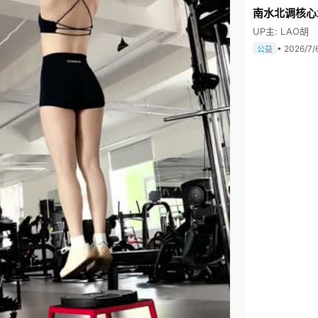
南水北调核心
UP主: LAO胡
• 2026/7/
公益