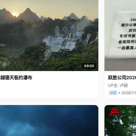
09:05
中越德天板约瀑布
跃胜公司202
UP主: 卢颖
• 2026/7/
跃胜