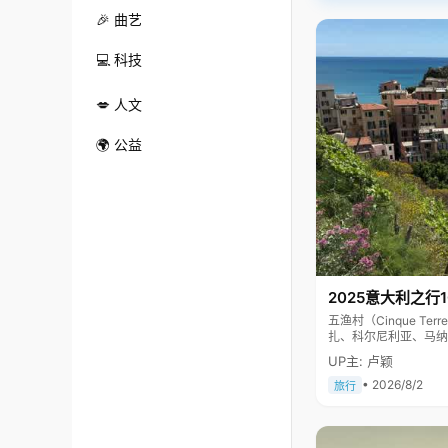
🎉 曲艺
💻 科技
💋 人文
🌍 公益
2025意大利之行
五渔村（Cinque 
扎、科尔尼利亚、马纳
色彩斑斓，1997年
UP主: 卢颖
• 2026/8/2
旅行