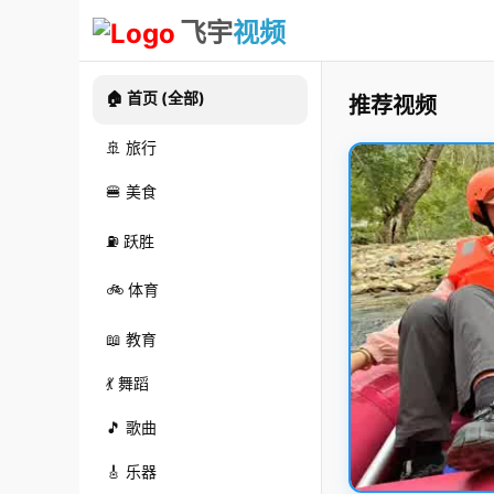
飞宇
视频
🏠 首页 (全部)
推荐视频
🚢 旅行
🍔 美食
⛽ 跃胜
🚲 体育
📖 教育
💃 舞蹈
🎵 歌曲
🎸 乐器