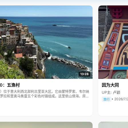
13:28
10：五渔村
因为大同
Terre）位于意大利西北部利古里亚大区。它由蒙特罗索、韦尔纳
UP主: 卢颖
罗拉和里奥马焦雷五个彩色村镇组成。这里依山傍海，房屋
• 2026/7/
旅行
被列为世界文化遗产。